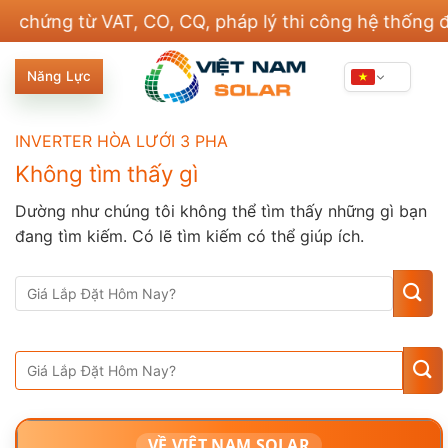
Bỏ
ng từ VAT, CO, CQ, pháp lý thi công hệ thống điện 
qua
nội
Năng Lực
dung
INVERTER HÒA LƯỚI 3 PHA
Không tìm thấy gì
Dường như chúng tôi không thể tìm thấy những gì bạn
đang tìm kiếm. Có lẽ tìm kiếm có thể giúp ích.
VỀ VIỆT NAM SOLAR