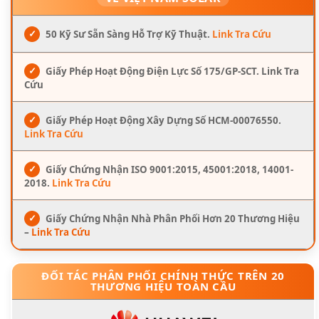
✓
50 Kỹ Sư Sẵn Sàng Hỗ Trợ Kỹ Thuật.
Link Tra Cứu
✓
Giấy Phép Hoạt Động Điện Lực Số 175/GP-SCT. Link Tra
Cứu
✓
Giấy Phép Hoạt Động Xây Dựng Số HCM-00076550.
Link Tra Cứu
✓
Giấy Chứng Nhận ISO 9001:2015, 45001:2018, 14001-
2018.
Link Tra Cứu
✓
Giấy Chứng Nhận Nhà Phân Phối Hơn 20 Thương Hiệu
–
Link Tra Cứu
ĐỐI TÁC PHÂN PHỐI CHÍNH THỨC TRÊN 20
THƯƠNG HIỆU TOÀN CẦU