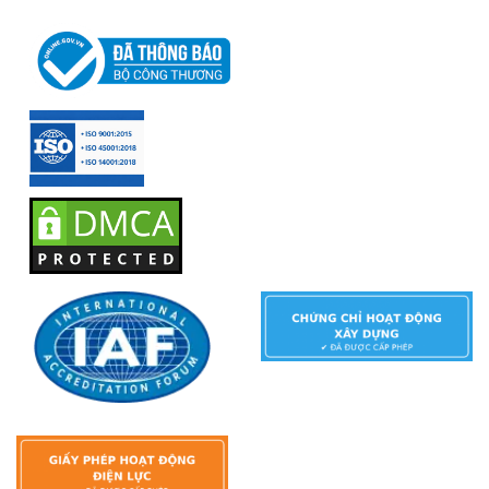
›
AlphaESS
›
Anker Solix
›
Solis