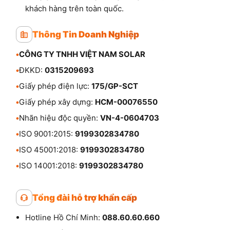
Solar tiếp tục khẳng định vị thế là một trong
những đơn vị phân phối hàng đầu tại Việt
Nam, mang đến các sản phẩm chất lượng
cùng giải pháp năng lượng đáng tin cậy cho
khách hàng trên toàn quốc.
Thông Tin Doanh Nghiệp
•
CÔNG TY TNHH VIỆT NAM SOLAR
•
ĐKKD:
0315209693
•
Giấy phép điện lực:
175/GP-SCT
•
Giấy phép xây dựng:
HCM-00076550
•
Nhãn hiệu độc quyền:
VN-4-0604703
•
ISO 9001:2015:
9199302834780
•
ISO 45001:2018:
9199302834780
•
ISO 14001:2018:
9199302834780