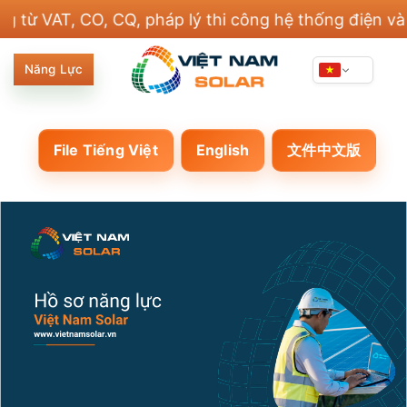
Bỏ
, Huawei, Aiko, BYD, Sigen và 20 thương hiệu khác
qua
nội
Năng Lực
dung
File Tiếng Việt
English
文件中文版