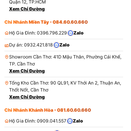
Thuận 41, Phường Đông Hưng Thuận, TP.HCM
Xem Chỉ Đường
Tổng Kho TP.Hồ Chí Minh: 2939 QL1A, Tân Thới Nhất,
Quận 12, TP.HCM
Xem Chỉ Đường
Chi Nhánh Miền Tây - 084.60.60.660
Hộ Gia Đình: 0396.796.229
Zalo
Dự án: 0932.421.818
Zalo
Showroom Cần Thơ: 41D Mậu Thân, Phường Cái Khế,
TP. Cần Thơ
Xem Chỉ Đường
Tổng Kho Cần Thơ: 90 QL91, KV Thới An 2, Thuận An,
Thốt Nốt, Cần Thơ
Xem Chỉ Đường