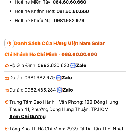
Tổng đài hỗ trợ khẩn cấp
Hotline Hồ Chí Minh:
088.60.60.660
Hotline Miền Tây:
084.60.60.660
Hotline Khánh Hòa:
081.60.60.660
Hotline Khiếu Nại:
0981.982.979
Danh Sách Cửa Hàng Việt Nam Solar
Chi Nhánh Hồ Chí Minh - 088.60.60.660
Hộ Gia Đình: 0993.620.620
Zalo
Dự án: 0981.982.979
Zalo
Dự án: 0962.485.284
Zalo
Trung Tâm Bảo Hành - Văn Phòng: 188 Đông Hưng