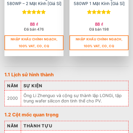
580WP – 2 Mặt Kính [Giá Sỉ]
580WP 1 Mặt Kính [Giá Sỉ]
Được xếp
Được xếp
hạng
5
5
hạng
5
5
88
₫
88
₫
sao
sao
Đã bán 476
Đã bán 198
NHẬP KHẨU CHÍNH NGẠCH,
NHẬP KHẨU CHÍNH NGẠCH,
100% VAT, CO, CQ
100% VAT, CO, CQ
1.1 Lịch sử hình thành
NĂM
SỰ KIỆN
Ông Li Zhenguo và cộng sự thành lập LONGi, tập
2000
trung wafer silicon đơn tinh thể cho PV.
1.2 Cột mốc quan trọng
NĂM
THÀNH TỰU