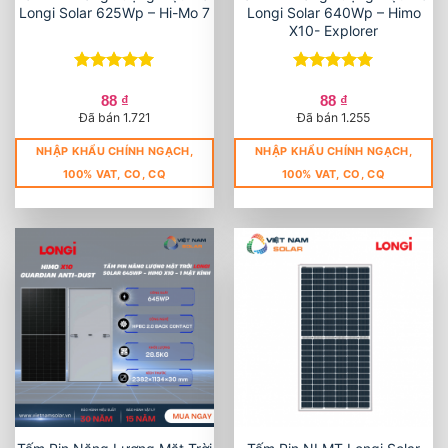
Longi Solar 625Wp – Hi-Mo 7
Longi Solar 640Wp – Himo
X10- Explorer
Được xếp
Được xếp
hạng
5
5
hạng
5
5
88
₫
88
₫
sao
sao
Đã bán 1.721
Đã bán 1.255
NHẬP KHẨU CHÍNH NGẠCH,
NHẬP KHẨU CHÍNH NGẠCH,
100% VAT, CO, CQ
100% VAT, CO, CQ