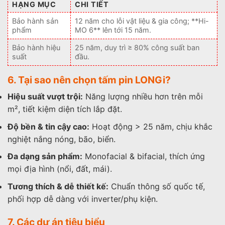
HẠNG MỤC
CHI TIẾT
Bảo hành sản
12 năm cho lỗi vật liệu & gia công; **Hi-
phẩm
MO 6** lên tới 15 năm.
Bảo hành hiệu
25 năm, duy trì ≥ 80% công suất ban
suất
đầu.
6. Tại sao nên chọn tấm pin LONGi?
Hiệu suất vượt trội:
Năng lượng nhiều hơn trên mỗi
m², tiết kiệm diện tích lắp đặt.
Độ bền & tin cậy cao:
Hoạt động > 25 năm, chịu khắc
nghiệt nắng nóng, bão, biển.
Đa dạng sản phẩm:
Monofacial & bifacial, thích ứng
mọi địa hình (nổi, đất, mái).
Tương thích & dễ thiết kế:
Chuẩn thông số quốc tế,
phối hợp dễ dàng với inverter/phụ kiện.
7. Các dự án tiêu biểu