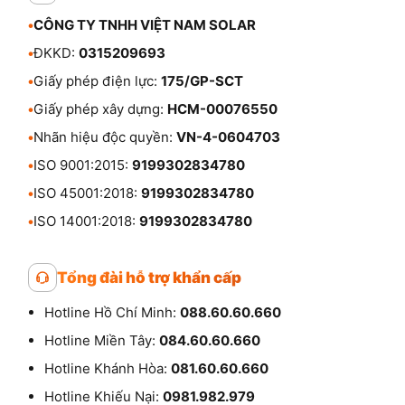
•
CÔNG TY TNHH VIỆT NAM SOLAR
•
ĐKKD:
0315209693
•
Giấy phép điện lực:
175/GP-SCT
•
Giấy phép xây dựng:
HCM-00076550
•
Nhãn hiệu độc quyền:
VN-4-0604703
•
ISO 9001:2015:
9199302834780
•
ISO 45001:2018:
9199302834780
•
ISO 14001:2018:
9199302834780
Tổng đài hỗ trợ khẩn cấp
Hotline Hồ Chí Minh:
088.60.60.660
Hotline Miền Tây:
084.60.60.660
Hotline Khánh Hòa:
081.60.60.660
Hotline Khiếu Nại:
0981.982.979