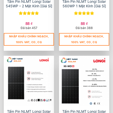
Tấm Pin NLMT Longi Solar
Tấm Pin NLMT Longi Solar
545WP – 2 Mặt Kính [Giá Sỉ]
560WP 1 Mặt Kính [Giá Sỉ]
Được xếp
Được xếp
hạng
5
5
hạng
5
5
88
₫
88
₫
sao
sao
Đã bán 457
Đã bán 388
NHẬP KHẨU CHÍNH NGẠCH,
NHẬP KHẨU CHÍNH NGẠCH,
100% VAT, CO, CQ
100% VAT, CO, CQ
Tấm Pin NLMT Longi Solar
Tấm Pin NLMT Longi Solar