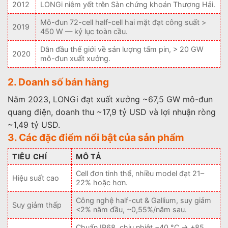
2012
LONGi niêm yết trên Sàn chứng khoán Thượng Hải.
Mô-đun 72-cell half-cell hai mặt đạt công suất >
2019
450 W — kỷ lục toàn cầu.
Dẫn đầu thế giới về sản lượng tấm pin, > 20 GW
2020
mô-đun xuất xưởng.
2. Doanh số bán hàng
Năm 2023, LONGi đạt xuất xưởng ~67,5 GW mô-đun
quang điện, doanh thu ~17,9 tỷ USD và lợi nhuận ròng
~1,49 tỷ USD.
3. Các đặc điểm nổi bật của sản phẩm
TIÊU CHÍ
MÔ TẢ
Cell đơn tinh thể, nhiều model đạt 21–
Hiệu suất cao
22% hoặc hơn.
Công nghệ half-cut & Gallium, suy giảm
Suy giảm thấp
<2% năm đầu, ~0,55%/năm sau.
Chuẩn IP68, chịu nhiệt −40 °C → +85