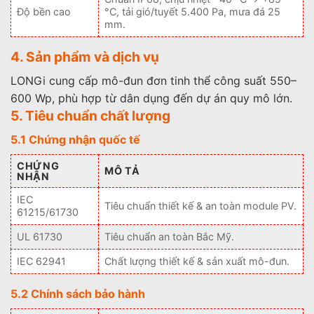
Độ bền cao
°C, tải gió/tuyết 5.400 Pa, mưa đá 25
mm.
4. Sản phẩm và dịch vụ
LONGi cung cấp mô-đun đơn tinh thể công suất 550–
600 Wp, phù hợp từ dân dụng đến dự án quy mô lớn.
5. Tiêu chuẩn chất lượng
5.1 Chứng nhận quốc tế
CHỨNG
MÔ TẢ
NHẬN
IEC
Tiêu chuẩn thiết kế & an toàn module PV.
61215/61730
UL 61730
Tiêu chuẩn an toàn Bắc Mỹ.
IEC 62941
Chất lượng thiết kế & sản xuất mô-đun.
5.2 Chính sách bảo hành