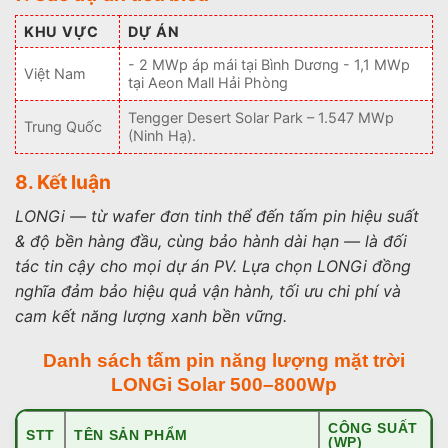
KHU VỰC
DỰ ÁN
- 2 MWp áp mái tại Bình Dương - 1,1 MWp
Việt Nam
tại Aeon Mall Hải Phòng
Tengger Desert Solar Park – 1.547 MWp
Trung Quốc
(Ninh Hạ).
8. Kết luận
LONGi — từ wafer đơn tinh thể đến tấm pin hiệu suất
& độ bền hàng đầu, cùng bảo hành dài hạn — là đối
tác tin cậy cho mọi dự án PV. Lựa chọn LONGi đồng
nghĩa đảm bảo hiệu quả vận hành, tối ưu chi phí và
cam kết năng lượng xanh bền vững.
Danh sách tấm pin năng lượng mặt trời
LONGi Solar 500–800Wp
CÔNG SUẤT
STT
TÊN SẢN PHẨM
(WP)