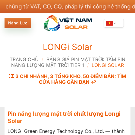
Bỏ
g từ VAT, CO, CQ, pháp lý thi công hệ thống điện v
qua
nội
Năng Lực
dung
LONGi Solar
TRANG CHỦ
/
BẢNG GIÁ PIN MẶT TRỜI: TẤM PIN
NĂNG LƯỢNG MẶT TRỜI TIER 1
/
LONGI SOLAR
3 CHI NHÁNH, 3 TỔNG KHO, 50 ĐIỂM BÁN: TÌM
CỬA HÀNG GẦN BẠN ↩️
Pin
năng lượng mặt trời
chất lượng Longi
Solar
LONGi Green Energy Technology Co., Ltd. — thành