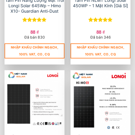
Tấm Pin Năng Lượng Mặt Trời
Tấm Pin NLMT Longi Solar
Longi Solar 645Wp – Himo
450WP – 1 Mặt Kính [Giá Sỉ]
X10- Guardian Anti-Dust
Được xếp
Được xếp
hạng
5
5
hạng
5
5
88
₫
88
₫
sao
sao
Đã bán 830
Đã bán 346
NHẬP KHẨU CHÍNH NGẠCH,
NHẬP KHẨU CHÍNH NGẠCH,
100% VAT, CO, CQ
100% VAT, CO, CQ