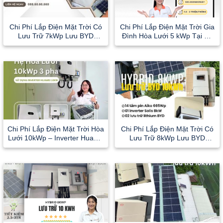
Chi Phí Lắp Điện Mặt Trời Có
Chi Phí Lắp Điện Mặt Trời Gia
Lưu Trữ 7kWp Lưu BYD
Đình Hòa Lưới 5 kWp Tại Hồ
10kWh Tại Quận 8, TP.HCM
Chí Minh
Chi Phí Lắp Điện Mặt Trời Hòa
Chi Phí Lắp Điện Mặt Trời Có
Lưới 10kWp – Inverter Huawei
Lưu Trữ 8kWp Lưu BYD
10kW 3 pha
10kWh | Cho Tiệm Cà Phê Ở
Củ Chi