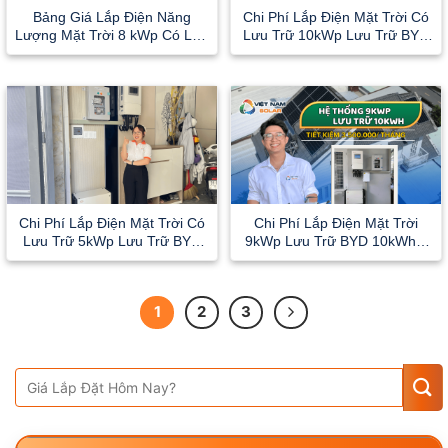
Bảng Giá Lắp Điện Năng
Chi Phí Lắp Điện Mặt Trời Có
Lượng Mặt Trời 8 kWp Có Lưu
Lưu Trữ 10kWp Lưu Trữ BYD
trữ 10 kWh Tại Quận 8
10kWh Tại Thủ Đức
Chi Phí Lắp Điện Mặt Trời Có
Chi Phí Lắp Điện Mặt Trời
Lưu Trữ 5kWp Lưu Trữ BYD
9kWp Lưu Trữ BYD 10kWh –
5kWh Tại Quận 12
Tiết kiệm ngay 3 triệu mỗi
tháng
1
2
3