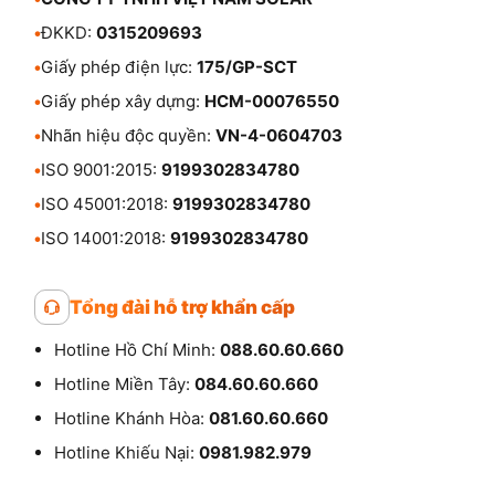
•
ĐKKD:
0315209693
•
Giấy phép điện lực:
175/GP-SCT
•
Giấy phép xây dựng:
HCM-00076550
•
Nhãn hiệu độc quyền:
VN-4-0604703
•
ISO 9001:2015:
9199302834780
•
ISO 45001:2018:
9199302834780
•
ISO 14001:2018:
9199302834780
Tổng đài hỗ trợ khẩn cấp
Hotline Hồ Chí Minh:
088.60.60.660
Hotline Miền Tây:
084.60.60.660
Hotline Khánh Hòa:
081.60.60.660
Hotline Khiếu Nại:
0981.982.979