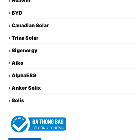
›
Huawei
›
BYD
›
Canadian Solar
›
Trina Solar
›
Sigenergy
›
Aiko
›
AlphaESS
›
Anker Solix
›
Solis