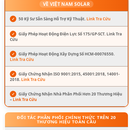
VỀ VIỆT NAM SOLAR
✓
50 Kỹ Sư Sẵn Sàng Hỗ Trợ Kỹ Thuật.
Link Tra Cứu
✓
Giấy Phép Hoạt Động Điện Lực Số 175/GP-SCT. Link Tra
Cứu
✓
Giấy Phép Hoạt Động Xây Dựng Số HCM-00076550.
Link Tra Cứu
✓
Giấy Chứng Nhận ISO 9001:2015, 45001:2018, 14001-
2018.
Link Tra Cứu
✓
Giấy Chứng Nhận Nhà Phân Phối Hơn 20 Thương Hiệu
–
Link Tra Cứu
ĐỐI TÁC PHÂN PHỐI CHÍNH THỨC TRÊN 20
THƯƠNG HIỆU TOÀN CẦU