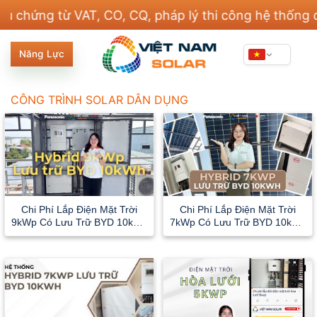
Bỏ
ng từ VAT, CO, CQ, pháp lý thi công hệ thống điện v
qua
nội
Năng Lực
dung
CÔNG TRÌNH SOLAR DÂN DỤNG
Chi Phí Lắp Điện Mặt Trời
Chi Phí Lắp Điện Mặt Trời
9kWp Có Lưu Trữ BYD 10kWh
7kWp Có Lưu Trữ BYD 10kWh
– Tấm Pin Panasonic 620Wp
– Tấm Pin Panasonic 620Wp
Tại Tiền Giang
Tại TP.HCM