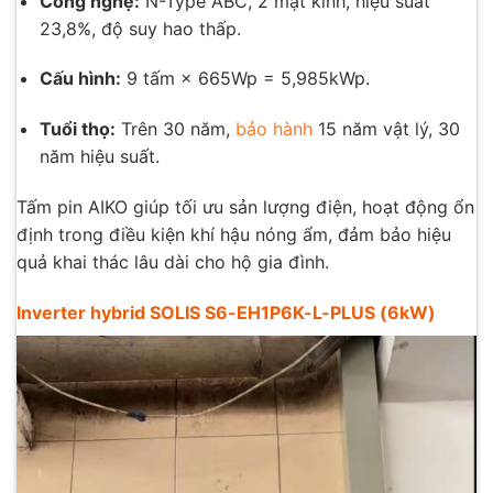
Công nghệ:
N-Type ABC, 2 mặt kính, hiệu suất
23,8%, độ suy hao thấp.
Cấu hình:
9 tấm × 665Wp = 5,985kWp.
Tuổi thọ:
Trên 30 năm,
bảo hành
15 năm vật lý, 30
năm hiệu suất.
Tấm pin AIKO giúp tối ưu sản lượng điện, hoạt động ổn
định trong điều kiện khí hậu nóng ẩm, đảm bảo hiệu
quả khai thác lâu dài cho hộ gia đình.
Inverter hybrid SOLIS S6-EH1P6K-L-PLUS (6kW)