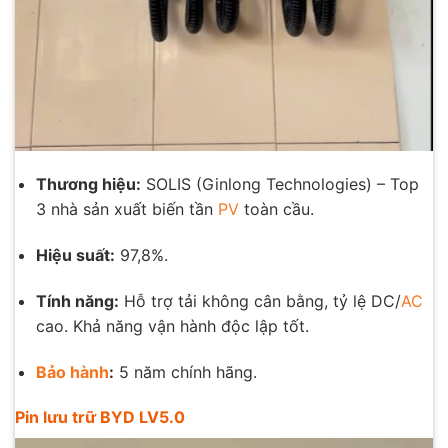
Thương hiệu:
SOLIS (Ginlong Technologies) – Top
3 nhà sản xuất biến tần
PV
toàn cầu
.
Hiệu suất:
97,8%.
Tính năng:
Hỗ trợ tải không cân bằng, tỷ lệ DC/
AC
cao. Khả năng vận hành độc lập tốt
.
Bảo hành
:
5 năm chính hãng.
Pin lưu trữ BYD LV5.0