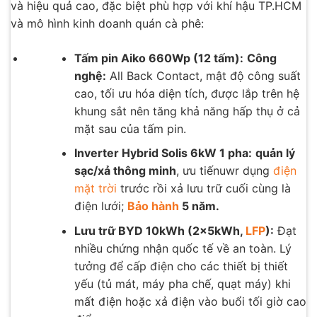
và hiệu quả cao, đặc biệt phù hợp với khí hậu TP.HCM
và mô hình kinh doanh quán cà phê:
Tấm pin Aiko 660Wp (12 tấm):
Công
nghệ:
All Back Contact, mật độ công suất
cao, tối ưu hóa diện tích, được lắp trên hệ
khung sắt nên tăng khả năng hấp thụ ở cả
mặt sau của tấm pin.
Inverter Hybrid Solis 6kW 1 pha:
quản lý
sạc/xả thông minh
, ưu tiếnuwr dụng
điện
mặt trời
trước rồi xả lưu trữ cuối cùng là
điện lưới;
Bảo hành
5 năm.
Lưu trữ BYD 10kWh (2×5kWh,
LFP
):
Đạt
nhiều chứng nhận quốc tế về an toàn. Lý
tưởng để cấp điện cho các thiết bị thiết
yếu (tủ mát, máy pha chế, quạt máy) khi
mất điện hoặc xả điện vào buổi tối giờ cao