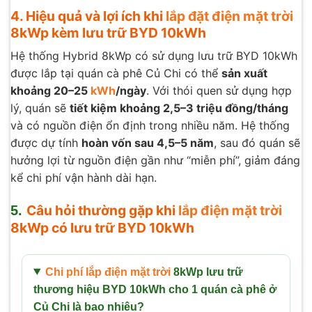
4.
Hiệu quả và lợi ích khi
lắp đặt điện mặt trời
8kWp kèm lưu trữ BYD 10kWh
Hệ thống Hybrid 8kWp có sử dụng lưu trữ BYD 10kWh
được lắp tại quán cà phê Củ Chi có thể
sản xuất
khoảng 20–25
kWh
/ngày
. Với thói quen sử dụng hợp
lý, quán sẽ
tiết kiệm khoảng 2,5–3 triệu đồng/tháng
và có nguồn điện ổn định trong nhiều năm. Hệ thống
được dự tính
hoàn vốn sau 4,5–5 năm
, sau đó quán sẽ
hưởng lợi từ nguồn điện gần như “miễn phí”, giảm đáng
kể chi phí vận hành dài hạn.
Câu hỏi thường gặp khi
lắp điện mặt trời
5.
8kWp có lưu trữ BYD 10kWh
Chi phí lắp điện mặt trời
8kWp lưu trữ
thương hiệu BYD 10kWh cho 1 quán cà phê ở
Củ Chi là bao nhiêu?