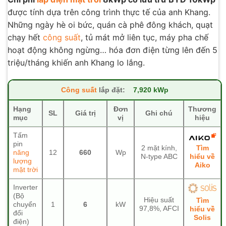
được tính
dựa trên công trình thực tế của anh Khang.
Những ngày hè oi bức, quán cà phê đông khách, quạt
chạy hết
công suất
, tủ mát mở liên tục, máy pha chế
hoạt động không ngừng… hóa đơn điện từng lên đến 5
triệu/tháng khiến anh Khang lo lắng.
Công suất
lắp đặt:
7,920 kWp
Hạng
Đơn
Thương
SL
Giá trị
Ghi chú
mục
vị
hiệu
Tấm
pin
Tìm
2 mặt kính,
năng
12
660
Wp
hiểu về
N-type ABC
lượng
Aiko
mặt trời
Inverter
(Bộ
Hiệu suất
Tìm
chuyển
1
6
kW
97,8%, AFCI
hiểu về
đổi
Solis
điện)