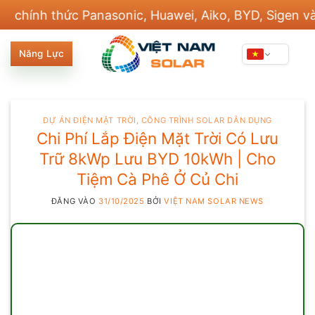
Bỏ
 thức Panasonic, Huawei, Aiko, BYD, Sigen và 20 thư
qua
nội
Năng Lực
dung
DỰ ÁN ĐIỆN MẶT TRỜI
,
CÔNG TRÌNH SOLAR DÂN DỤNG
Chi Phí Lắp Điện Mặt Trời Có Lưu
Trữ 8kWp Lưu BYD 10kWh | Cho
Tiệm Cà Phê Ở Củ Chi
ĐĂNG VÀO
31/10/2025
BỞI
VIỆT NAM SOLAR NEWS