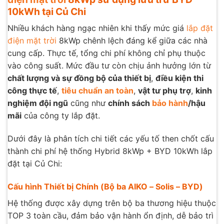
10kWh tại Củ Chi
Nhiều khách hàng ngạc nhiên khi thấy mức giá
lắp đặt
điện mặt trời
8kWp chênh lệch đáng kể giữa các nhà
cung cấp. Thực tế, tổng chi phí không chỉ phụ thuộc
vào công suất. Mức đầu tư còn chịu ảnh hưởng lớn từ
chất lượng và sự đồng bộ của thiết bị
,
điều kiện thi
công thực tế
,
tiêu chuẩn an toàn
,
vật tư phụ trợ
,
kinh
nghiệm đội ngũ
cũng như
chính sách
bảo hành
/hậu
mãi
của công ty lắp đặt.
Dưới đây là phân tích chi tiết các yếu tố then chốt cấu
thành chi phí hệ thống Hybrid 8kWp + BYD 10kWh lắp
đặt tại Củ Chi:
Cấu hình Thiết bị Chính (Bộ ba AIKO – Solis – BYD)
Hệ thống được xây dựng trên bộ ba thương hiệu thuộc
TOP 3 toàn cầu, đảm bảo vận hành ổn định, dễ bảo trì