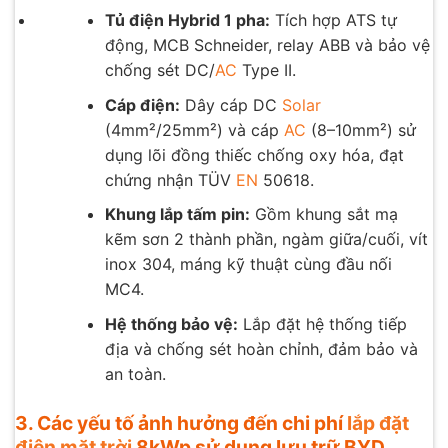
Tủ điện Hybrid 1 pha:
Tích hợp ATS tự
động, MCB Schneider, relay ABB và bảo vệ
chống sét DC/
AC
Type II.
Cáp điện:
Dây cáp DC
Solar
(4mm²/25mm²) và cáp
AC
(8–10mm²) sử
dụng lõi đồng thiếc chống oxy hóa, đạt
chứng nhận TÜV
EN
50618.
Khung lắp tấm pin:
Gồm khung sắt mạ
kẽm sơn 2 thành phần, ngàm giữa/cuối, vít
inox 304, máng kỹ thuật cùng đầu nối
MC4.
Hệ thống bảo vệ:
Lắp đặt hệ thống tiếp
địa và chống sét hoàn chỉnh, đảm bảo và
an toàn.
3.
Các yếu tố ảnh hưởng đến chi phí
lắp đặt
điện mặt trời
8kWp sử dụng lưu trữ BYD