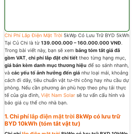
Chi Phí Lắp Điện Mặt Trời
5kWp Có Lưu Trữ BYD 5kWh
Tại Củ Chi là từ
139.000.000 – 160.000.000 VNĐ
.
Trong bài viết này, bạn sẽ xem
bảng tóm tắt giá đã
gồm VAT
,
chi phí lắp đặt chi tiết
theo từng hạng mục,
giá bán kèm danh mục thương hiệu
để so sánh nhanh,
và
các yếu tố ảnh hưởng đến giá
như loại mái, khoảng
cách đi dây, tiêu chuẩn vật tư–thi công hay nhu cầu dự
phòng. Nếu cần phương án phù hợp theo phụ tải thực
tế của gia đình,
Việt Nam Solar
sẽ tư vấn cấu hình và
báo giá cụ thể cho nhà bạn.
1. Chi phí
lắp điện mặt trời
8kWp có lưu trữ
BYD 10kWh (tóm tắt vật tư)
Chi phí
lắp điện mặt trời
8kWp có lưu trữ BYD 10kWp