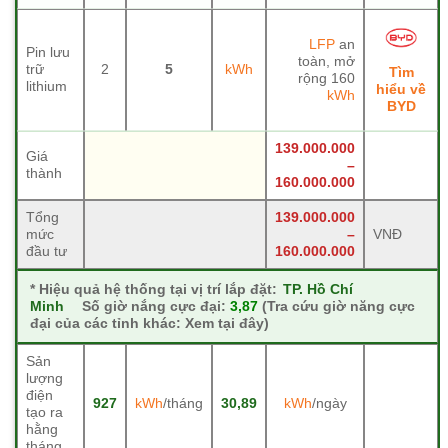
LFP
an
Pin lưu
toàn, mở
trữ
2
5
kWh
Tìm
rộng 160
lithium
hiểu về
kWh
BYD
139.000.000
Giá
–
thành
160.000.000
Tổng
139.000.000
mức
–
VNĐ
đầu tư
160.000.000
*
Hiệu quả hệ thống tại vị trí lắp đặt:
TP. Hồ Chí
Minh
Số giờ nắng cực đại:
3,87
(Tra cứu giờ năng cực
đại của các tỉnh khác: Xem tại đây)
Sản
lượng
điện
927
kWh
/tháng
30,89
kWh
/ngày
tạo ra
hằng
tháng