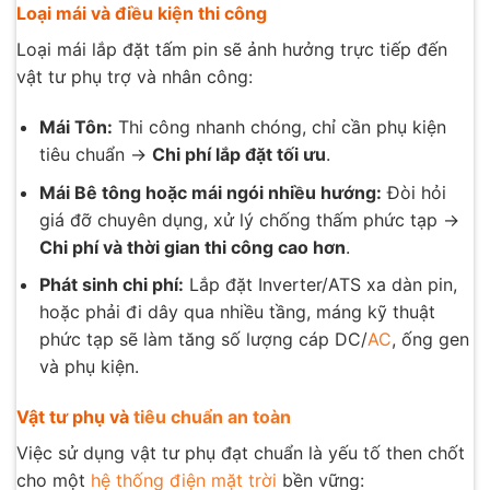
Loại mái và điều kiện thi công
Loại mái lắp đặt tấm pin sẽ ảnh hưởng trực tiếp đến
vật tư phụ trợ và nhân công:
Mái Tôn:
Thi công nhanh chóng, chỉ cần phụ kiện
tiêu chuẩn →
Chi phí lắp đặt tối ưu
.
Mái Bê tông hoặc mái ngói nhiều hướng:
Đòi hỏi
giá đỡ chuyên dụng, xử lý chống thấm phức tạp →
Chi phí và thời gian thi công cao hơn
.
Phát sinh chi phí:
Lắp đặt Inverter/ATS xa dàn pin,
hoặc phải đi dây qua nhiều tầng, máng kỹ thuật
phức tạp sẽ làm tăng số lượng cáp DC/
AC
, ống gen
và phụ kiện.
Vật tư phụ và
tiêu chuẩn an toàn
Việc sử dụng vật tư phụ đạt chuẩn là yếu tố then chốt
cho một
hệ thống điện mặt trời
bền vững: