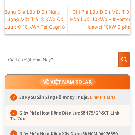
Bảng Giá Lắp Điện Năng
Chi Phí Lắp Điện Mặt Trời
Lượng Mặt Trời 8 kWp Có
Hòa Lưới 10kWp – Inverter
Lưu trữ 10 kWh Tại Quận 8
Huawei 10kW 3 pha
VỀ VIỆT NAM SOLAR
✓
50 Kỹ Sư Sẵn Sàng Hỗ Trợ Kỹ Thuật.
Link Tra Cứu
✓
Giấy Phép Hoạt Động Điện Lực Số 175/GP-SCT. Link
Tra Cứu
✓
Giấy Phép Hoạt Động Xây Dựng Số HCM-00076550.