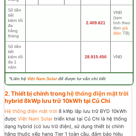
Số tiền
VNĐ
tiết
(tạm
kiệm tối
2.409.621
tính theo
đa
đơn
giá
hằng
điện
TB)
tháng
Số tiền
tiết
kiệm tối
28.915.450
VNĐ
đa 1
năm
*Liên hệ
Việt Nam Solar
để được tư vấn chi tiết
2.
Thiết bị chính trong
hệ thống điện mặt trời
hybrid 8kWp lưu trữ 10kWh tại Củ Chi
Hệ thống điện mặt trời
8 kWp lắp lưu trữ BYD 10kWh
được
Việt Nam Solar
triển khai tại Củ Chi là hệ thống
dạng hybrid (có lưu trữ điện), sử dụng thiết bị chính
hãng thuộc xếp hạng Tier 1 toàn cầu, đảm bảo hiệu