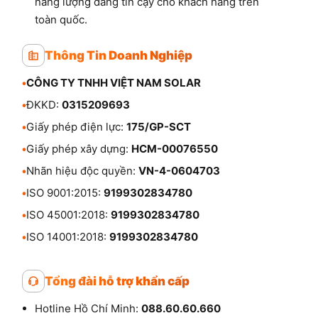
năng lượng đáng tin cậy cho khách hàng trên
toàn quốc.
Thông Tin Doanh Nghiệp
•
CÔNG TY TNHH VIỆT NAM SOLAR
•
ĐKKD:
0315209693
•
Giấy phép điện lực:
175/GP-SCT
•
Giấy phép xây dựng:
HCM-00076550
•
Nhãn hiệu độc quyền:
VN-4-0604703
•
ISO 9001:2015:
9199302834780
•
ISO 45001:2018:
9199302834780
•
ISO 14001:2018:
9199302834780
Tổng đài hỗ trợ khẩn cấp
Hotline Hồ Chí Minh:
088.60.60.660