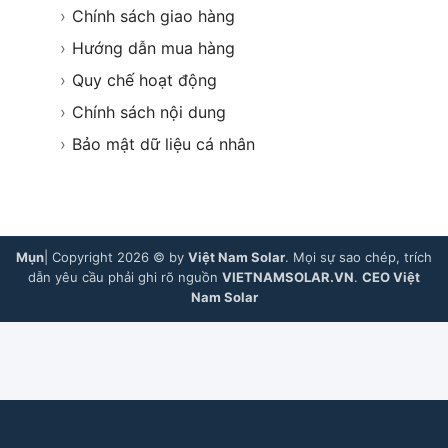
›
Chính sách giao hàng
›
Hướng dẫn mua hàng
›
Quy chế hoạt động
›
Chính sách nội dung
›
Bảo mật dữ liệu cá nhân
Mụn
| Copyright 2026 © by
Việt Nam Solar
. Mọi sự sao chép, trích
dẫn yêu cầu phải ghi rõ nguồn
VIETNAMSOLAR.VN
.
CEO Việt
Nam Solar