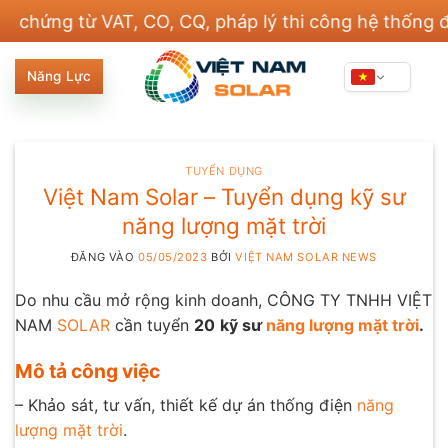
Bỏ
ng từ VAT, CO, CQ, pháp lý thi công hệ thống điện v
qua
nội
Năng Lực
dung
TUYỂN DỤNG
Việt Nam Solar – Tuyển dụng kỹ sư
năng lượng mặt trời
ĐĂNG VÀO
05/05/2023
BỞI
VIỆT NAM SOLAR NEWS
Do nhu cầu mở rộng kinh doanh, CÔNG TY TNHH VIỆT
NAM
SOLAR
cần tuyển
20
kỹ sư
năng lượng mặt trời
.
Mô tả công việc
– Khảo sát, tư vấn, thiết kế dự án thống điện
năng
lượng mặt trời
.