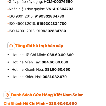
•
Giấy phép xây dựng:
HCM-00076550
•
Nhãn hiệu độc quyền:
VN-4-0604703
•
ISO 9001:2015:
9199302834780
•
ISO 45001:2018:
9199302834780
•
ISO 14001:2018:
9199302834780
Tổng đài hỗ trợ khẩn cấp
Hotline Hồ Chí Minh:
088.60.60.660
Hotline Miền Tây:
084.60.60.660
Hotline Khánh Hòa:
081.60.60.660
Hotline Khiếu Nại:
0981.982.979
Danh Sách Cửa Hàng Việt Nam Solar
Chi Nhánh Hồ Chí Minh - 088.60.60.660