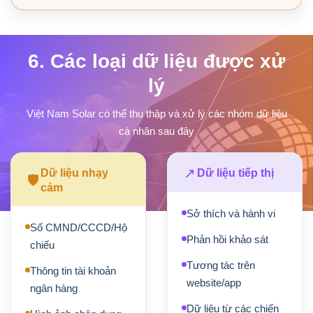
6. Các loại dữ liệu được xử
lý
Việt Nam Solar có thể thu thập và xử lý các nhóm dữ liệu
cá nhân sau đây
↗
Dữ liệu nhạy
Dữ liệu tiếp thị
🛡
cảm
Sở thích và hành vi
Số CMND/CCCD/Hộ
Phản hồi khảo sát
chiếu
Tương tác trên
Thông tin tài khoản
website/app
ngân hàng
Dữ liệu từ các chiến