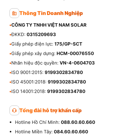
Thông Tin Doanh Nghiệp
•
CÔNG TY TNHH VIỆT NAM SOLAR
•
ĐKKD:
0315209693
•
Giấy phép điện lực:
175/GP-SCT
•
Giấy phép xây dựng:
HCM-00076550
•
Nhãn hiệu độc quyền:
VN-4-0604703
•
ISO 9001:2015:
9199302834780
•
ISO 45001:2018:
9199302834780
•
ISO 14001:2018:
9199302834780
Tổng đài hỗ trợ khẩn cấp
Hotline Hồ Chí Minh:
088.60.60.660
Hotline Miền Tây:
084.60.60.660