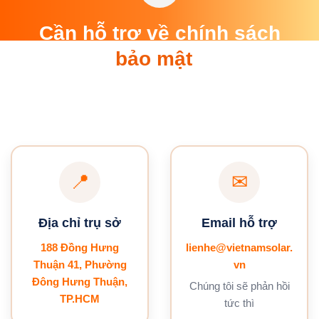
Cần hỗ trợ về chính sách
bảo mật
?
Đội ngũ của chúng tôi luôn sẵn sàng giải đáp mọi
thắc mắc và hỗ trợ bạn về các vấn đề liên quan đến
bảo vệ dữ liệu cá nhân
📍
✉
Địa chỉ trụ sở
Email hỗ trợ
188 Đồng Hưng
lienhe@vietnamsolar.
Thuận 41, Phường
vn
Đông Hưng Thuận,
Chúng tôi sẽ phản hồi
TP.HCM
tức thì