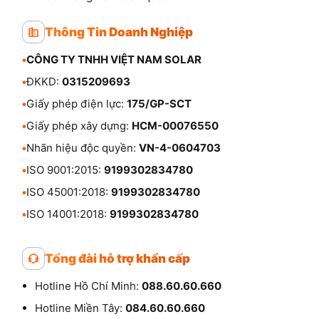
Thông Tin Doanh Nghiệp
•
CÔNG TY TNHH VIỆT NAM SOLAR
•
ĐKKD:
0315209693
•
Giấy phép điện lực:
175/GP-SCT
•
Giấy phép xây dựng:
HCM-00076550
•
Nhãn hiệu độc quyền:
VN-4-0604703
•
ISO 9001:2015:
9199302834780
•
ISO 45001:2018:
9199302834780
•
ISO 14001:2018:
9199302834780
Tổng đài hỗ trợ khẩn cấp
Hotline Hồ Chí Minh:
088.60.60.660
Hotline Miền Tây:
084.60.60.660