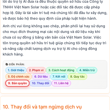
lời do trợ lý AI đưa ra đều thuộc quyền sở hữu của Công ty
TNHH Việt Nam Solar hoặc các đối tác đã được cấp phép
hợp lệ. Đây là tài sản trí tuệ mà chúng tôi đã đầu tư xây dựng,
và được bảo hộ theo quy định của pháp luật hiện hành.
Anh chị vui lòng không sao chép, phân phối lại hay sử dụng
cho mục đích thương mại các nội dung và dữ liệu này khi
chưa có sự đồng ý bằng văn bản của Việt Nam Solar. Việc
tôn trọng quyền sở hữu trí tuệ giúp chúng tôi tiếp tục duy trì
và nâng cấp chất lượng dịch vụ trợ lý AI cho cộng đồng
khách hàng.
📚 ĐẾN PHẦN:
1. Giới thiệu
2. Phạm vi
3. Cách hoạt động
4. Miễn trừ
5. Độ chính xác
6. Dữ liệu
7. Kết nối
8. Quy tắc
9. Bản quyền
10. Thay đổi
11. Liên hệ
10. Thay đổi và tạm ngừng dịch vụ