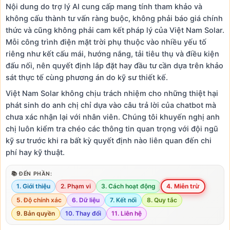
Nội dung do trợ lý AI cung cấp mang tính tham khảo và
không cấu thành tư vấn ràng buộc, không phải báo giá chính
thức và cũng không phải cam kết pháp lý của Việt Nam Solar.
Mỗi công trình điện mặt trời phụ thuộc vào nhiều yếu tố
riêng như kết cấu mái, hướng nắng, tải tiêu thụ và điều kiện
đấu nối, nên quyết định lắp đặt hay đầu tư cần dựa trên khảo
sát thực tế cùng phương án do kỹ sư thiết kế.
Việt Nam Solar không chịu trách nhiệm cho những thiệt hại
phát sinh do anh chị chỉ dựa vào câu trả lời của chatbot mà
chưa xác nhận lại với nhân viên. Chúng tôi khuyến nghị anh
chị luôn kiểm tra chéo các thông tin quan trọng với đội ngũ
kỹ sư trước khi ra bất kỳ quyết định nào liên quan đến chi
phí hay kỹ thuật.
📚 ĐẾN PHẦN:
1. Giới thiệu
2. Phạm vi
3. Cách hoạt động
4. Miễn trừ
5. Độ chính xác
6. Dữ liệu
7. Kết nối
8. Quy tắc
9. Bản quyền
10. Thay đổi
11. Liên hệ