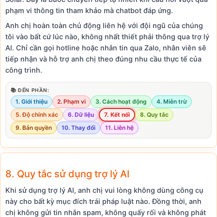
phạm vi thông tin tham khảo mà chatbot đáp ứng.
Anh chị hoàn toàn chủ động liên hệ với đội ngũ của chúng
tôi vào bất cứ lúc nào, không nhất thiết phải thông qua trợ lý
AI. Chỉ cần gọi hotline hoặc nhắn tin qua Zalo, nhân viên sẽ
tiếp nhận và hỗ trợ anh chị theo đúng nhu cầu thực tế của
công trình.
📚 ĐẾN PHẦN:
1. Giới thiệu
2. Phạm vi
3. Cách hoạt động
4. Miễn trừ
5. Độ chính xác
6. Dữ liệu
7. Kết nối
8. Quy tắc
9. Bản quyền
10. Thay đổi
11. Liên hệ
8. Quy tắc sử dụng trợ lý AI
Khi sử dụng trợ lý AI, anh chị vui lòng không dùng công cụ
này cho bất kỳ mục đích trái pháp luật nào. Đồng thời, anh
chị không gửi tin nhắn spam, không quấy rối và không phát