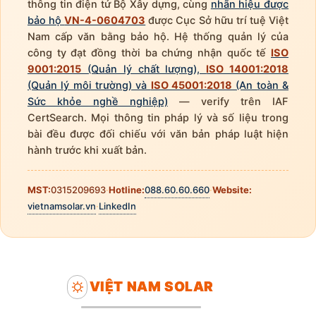
thông tin điện tử Bộ Xây dựng, cùng
nhãn hiệu được
bảo hộ
VN-4-0604703
được Cục Sở hữu trí tuệ Việt
Nam cấp văn bằng bảo hộ. Hệ thống quản lý của
công ty đạt đồng thời ba chứng nhận quốc tế
ISO
9001:2015
(Quản lý chất lượng),
ISO 14001:2018
(Quản lý môi trường) và
ISO 45001:2018
(An toàn &
Sức khỏe nghề nghiệp)
— verify trên IAF
CertSearch. Mọi thông tin pháp lý và số liệu trong
bài đều được đối chiếu với văn bản pháp luật hiện
hành trước khi xuất bản.
MST:
0315209693
·
Hotline:
088.60.60.660
·
Website:
vietnamsolar.vn
·
LinkedIn
VIỆT NAM SOLAR