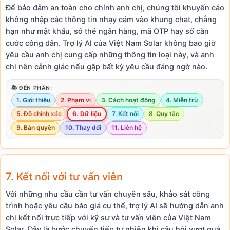
Để bảo đảm an toàn cho chính anh chị, chúng tôi khuyến cáo
không nhập các thông tin nhạy cảm vào khung chat, chẳng
hạn như mật khẩu, số thẻ ngân hàng, mã OTP hay số căn
cước công dân. Trợ lý AI của Việt Nam Solar không bao giờ
yêu cầu anh chị cung cấp những thông tin loại này, và anh
chị nên cảnh giác nếu gặp bất kỳ yêu cầu đáng ngờ nào.
📚 ĐẾN PHẦN:
1. Giới thiệu
2. Phạm vi
3. Cách hoạt động
4. Miễn trừ
5. Độ chính xác
6. Dữ liệu
7. Kết nối
8. Quy tắc
9. Bản quyền
10. Thay đổi
11. Liên hệ
7. Kết nối với tư vấn viên
Với những nhu cầu cần tư vấn chuyên sâu, khảo sát công
trình hoặc yêu cầu báo giá cụ thể, trợ lý AI sẽ hướng dẫn anh
chị kết nối trực tiếp với kỹ sư và tư vấn viên của Việt Nam
Solar. Đây là bước chuyển tiếp tự nhiên khi câu hỏi vượt quá