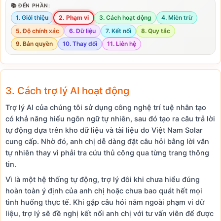
📚 ĐẾN PHẦN:
1. Giới thiệu
2. Phạm vi
3. Cách hoạt động
4. Miễn trừ
5. Độ chính xác
6. Dữ liệu
7. Kết nối
8. Quy tắc
9. Bản quyền
10. Thay đổi
11. Liên hệ
3. Cách trợ lý AI hoạt động
Trợ lý AI của chúng tôi sử dụng công nghệ trí tuệ nhân tạo
có khả năng hiểu ngôn ngữ tự nhiên, sau đó tạo ra câu trả lời
tự động dựa trên kho dữ liệu và tài liệu do Việt Nam Solar
cung cấp. Nhờ đó, anh chị dễ dàng đặt câu hỏi bằng lời văn
tự nhiên thay vì phải tra cứu thủ công qua từng trang thông
tin.
Vì là một hệ thống tự động, trợ lý đôi khi chưa hiểu đúng
hoàn toàn ý định của anh chị hoặc chưa bao quát hết mọi
tình huống thực tế. Khi gặp câu hỏi nằm ngoài phạm vi dữ
liệu, trợ lý sẽ đề nghị kết nối anh chị với tư vấn viên để được