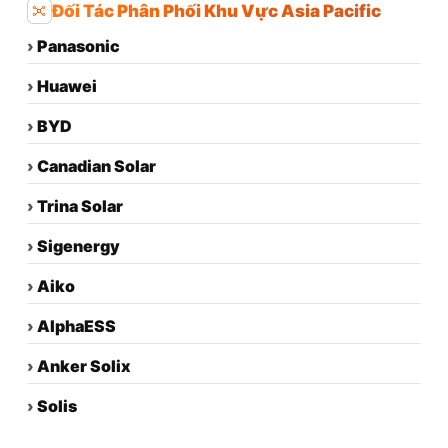
Đối Tác Phân Phối Khu Vực Asia Pacific
›
Panasonic
›
Huawei
›
BYD
›
Canadian Solar
›
Trina Solar
›
Sigenergy
›
Aiko
›
AlphaESS
›
Anker Solix
›
Solis