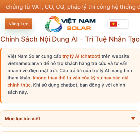
Bỏ
g từ VAT, CO, CQ, pháp lý thi công hệ thống điện v
qua
nội
Năng Lực
dung
Chính Sách Nội Dung AI – Trí Tuệ Nhân Tạo
Việt Nam Solar cung cấp
trợ lý AI (chatbot)
trên website
vietnamsolar.vn để hỗ trợ khách hàng tra cứu và tư vấn
nhanh về điện mặt trời. Câu trả lời của trợ lý AI mang tính
tham khảo,
không thay thế tư vấn của kỹ sư hay báo giá
chính thức
. Khi sử dụng chatbot, bạn đồng ý với chính
sách này.
Mục lục bài viết
▼