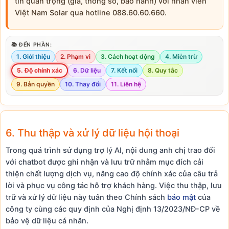
tin quan trọng (giá, thông số, bảo hành) với nhân viên
Việt Nam Solar qua hotline 088.60.60.660.
📚 ĐẾN PHẦN:
1. Giới thiệu
2. Phạm vi
3. Cách hoạt động
4. Miễn trừ
5. Độ chính xác
6. Dữ liệu
7. Kết nối
8. Quy tắc
9. Bản quyền
10. Thay đổi
11. Liên hệ
6. Thu thập và xử lý dữ liệu hội thoại
Trong quá trình sử dụng trợ lý AI, nội dung anh chị trao đổi
với chatbot được ghi nhận và lưu trữ nhằm mục đích cải
thiện chất lượng dịch vụ, nâng cao độ chính xác của câu trả
lời và phục vụ công tác hỗ trợ khách hàng. Việc thu thập, lưu
trữ và xử lý dữ liệu này tuân theo Chính sách
bảo mật
của
công ty cùng các quy định của Nghị định 13/2023/NĐ-CP về
bảo vệ dữ liệu cá nhân.