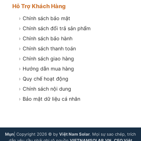
Hỗ Trợ Khách Hàng
›
Chính sách bảo mật
›
Chính sách đổi trả sản phẩm
›
Chính sách bảo hành
›
Chính sách thanh toán
›
Chính sách giao hàng
›
Hướng dẫn mua hàng
›
Quy chế hoạt động
›
Chính sách nội dung
›
Bảo mật dữ liệu cá nhân
Mụn
| Copyright 2026 © by
Việt Nam Solar
. Mọi sự sao chép, trích
dẫn yêu cầu phải ghi rõ nguồn
VIETNAMSOLAR.VN
.
CEO Việt