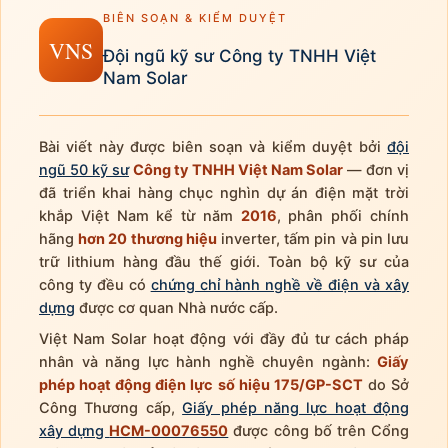
BIÊN SOẠN & KIỂM DUYỆT
VNS
Đội ngũ kỹ sư Công ty TNHH Việt
Nam Solar
Bài viết này được biên soạn và kiểm duyệt bởi
đội
ngũ 50 kỹ sư
Công ty TNHH Việt Nam Solar
— đơn vị
đã triển khai hàng chục nghìn dự án điện mặt trời
khắp Việt Nam kể từ năm
2016
, phân phối chính
hãng
hơn 20 thương hiệu
inverter, tấm pin và pin lưu
trữ lithium hàng đầu thế giới. Toàn bộ kỹ sư của
công ty đều có
chứng chỉ hành nghề về điện và xây
dựng
được cơ quan Nhà nước cấp.
Việt Nam Solar hoạt động với đầy đủ tư cách pháp
nhân và năng lực hành nghề chuyên ngành:
Giấy
phép hoạt động điện lực số hiệu 175/GP-SCT
do Sở
Công Thương cấp,
Giấy phép năng lực hoạt động
xây dựng
HCM-00076550
được công bố trên Cổng