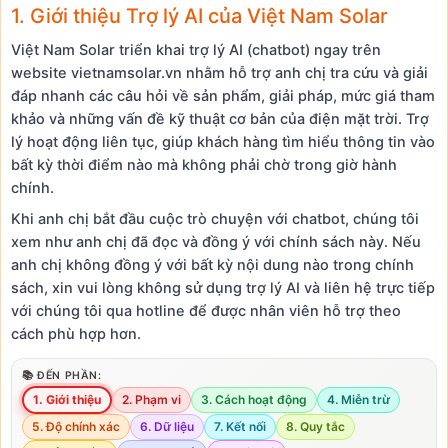
1. Giới thiệu Trợ lý AI của Việt Nam Solar
Việt Nam Solar triển khai trợ lý AI (chatbot) ngay trên
website vietnamsolar.vn nhằm hỗ trợ anh chị tra cứu và giải
đáp nhanh các câu hỏi về sản phẩm, giải pháp, mức giá tham
khảo và những vấn đề kỹ thuật cơ bản của điện mặt trời. Trợ
lý hoạt động liên tục, giúp khách hàng tìm hiểu thông tin vào
bất kỳ thời điểm nào mà không phải chờ trong giờ hành
chính.
Khi anh chị bắt đầu cuộc trò chuyện với chatbot, chúng tôi
xem như anh chị đã đọc và đồng ý với chính sách này. Nếu
anh chị không đồng ý với bất kỳ nội dung nào trong chính
sách, xin vui lòng không sử dụng trợ lý AI và liên hệ trực tiếp
với chúng tôi qua hotline để được nhân viên hỗ trợ theo
cách phù hợp hơn.
📚 ĐẾN PHẦN:
1. Giới thiệu
2. Phạm vi
3. Cách hoạt động
4. Miễn trừ
5. Độ chính xác
6. Dữ liệu
7. Kết nối
8. Quy tắc