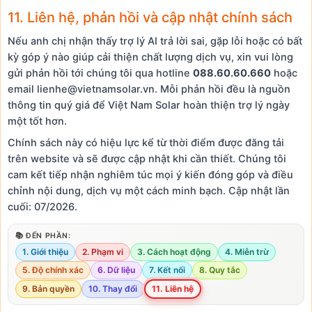
11. Liên hệ, phản hồi và cập nhật chính sách
Nếu anh chị nhận thấy trợ lý AI trả lời sai, gặp lỗi hoặc có bất
kỳ góp ý nào giúp cải thiện chất lượng dịch vụ, xin vui lòng
gửi phản hồi tới chúng tôi qua hotline
088.60.60.660
hoặc
email
lienhe@vietnamsolar.vn
. Mỗi phản hồi đều là nguồn
thông tin quý giá để Việt Nam Solar hoàn thiện trợ lý ngày
một tốt hơn.
Chính sách này có hiệu lực kể từ thời điểm được đăng tải
trên website và sẽ được cập nhật khi cần thiết. Chúng tôi
cam kết tiếp nhận nghiêm túc mọi ý kiến đóng góp và điều
chỉnh nội dung, dịch vụ một cách minh bạch. Cập nhật lần
cuối: 07/2026.
📚 ĐẾN PHẦN:
1. Giới thiệu
2. Phạm vi
3. Cách hoạt động
4. Miễn trừ
5. Độ chính xác
6. Dữ liệu
7. Kết nối
8. Quy tắc
9. Bản quyền
10. Thay đổi
11. Liên hệ