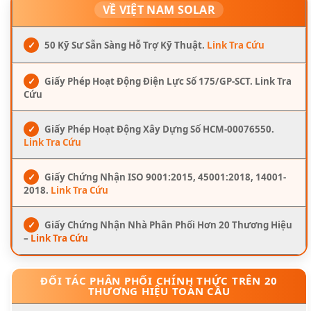
VỀ VIỆT NAM SOLAR
✓
50 Kỹ Sư Sẵn Sàng Hỗ Trợ Kỹ Thuật.
Link Tra Cứu
✓
Giấy Phép Hoạt Động Điện Lực Số 175/GP-SCT. Link Tra
Cứu
✓
Giấy Phép Hoạt Động Xây Dựng Số HCM-00076550.
Link Tra Cứu
✓
Giấy Chứng Nhận ISO 9001:2015, 45001:2018, 14001-
2018.
Link Tra Cứu
✓
Giấy Chứng Nhận Nhà Phân Phối Hơn 20 Thương Hiệu
–
Link Tra Cứu
ĐỐI TÁC PHÂN PHỐI CHÍNH THỨC TRÊN 20
THƯƠNG HIỆU TOÀN CẦU