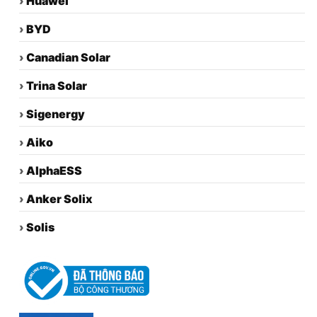
›
Huawei
›
BYD
›
Canadian Solar
›
Trina Solar
›
Sigenergy
›
Aiko
›
AlphaESS
›
Anker Solix
›
Solis