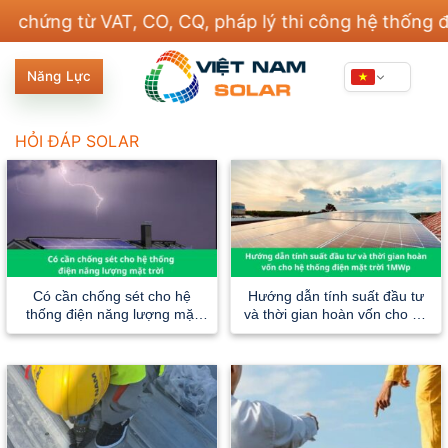
Bỏ
g từ VAT, CO, CQ, pháp lý thi công hệ thống điện v
qua
nội
Năng Lực
dung
HỎI ĐÁP SOLAR
Có cần chống sét cho hệ
Hướng dẫn tính suất đầu tư
thống điện năng lượng mặt
và thời gian hoàn vốn cho hệ
trời ?
thống điện mặt trời 1MWp