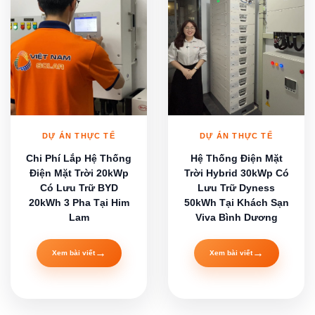
DỰ ÁN THỰC TẾ
DỰ ÁN THỰC TẾ
Chi Phí Lắp Hệ Thống
Hệ Thống Điện Mặt
Điện Mặt Trời 20kWp
Trời Hybrid 30kWp Có
Có Lưu Trữ BYD
Lưu Trữ Dyness
20kWh 3 Pha Tại Him
50kWh Tại Khách Sạn
Lam
Viva Bình Dương
→
→
Xem bài viết
Xem bài viết