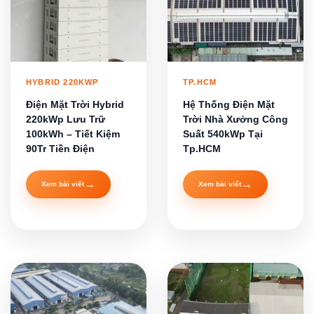
HYBRID 220KWP
TP.HCM
Điện Mặt Trời Hybrid
Hệ Thống Điện Mặt
220kWp Lưu Trữ
Trời Nhà Xưởng Công
100kWh – Tiết Kiệm
Suất 540kWp Tại
90Tr Tiền Điện
Tp.HCM
→
→
Xem bài viết
Xem bài viết