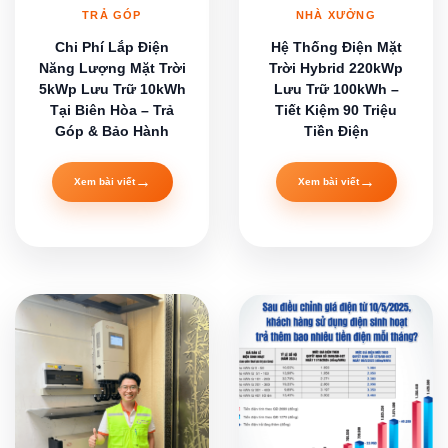
TRẢ GÓP
NHÀ XƯỞNG
Chi Phí Lắp Điện
Hệ Thống Điện Mặt
Năng Lượng Mặt Trời
Trời Hybrid 220kWp
5kWp Lưu Trữ 10kWh
Lưu Trữ 100kWh –
Tại Biên Hòa – Trả
Tiết Kiệm 90 Triệu
Góp & Bảo Hành
Tiền Điện
→
→
Xem bài viết
Xem bài viết