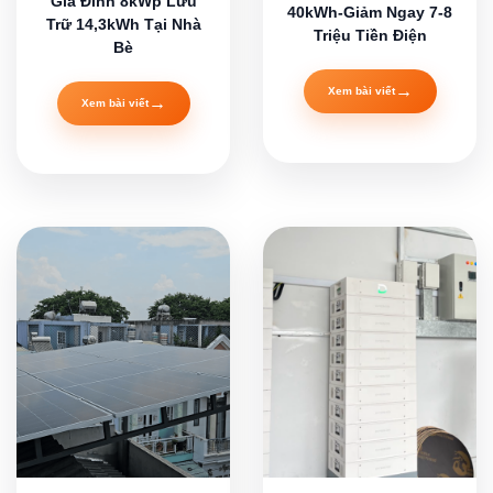
Gia Đình 8kWp Lưu
40kWh-Giảm Ngay 7-8
Trữ 14,3kWh Tại Nhà
Triệu Tiền Điện
Bè
→
Xem bài viết
→
Xem bài viết