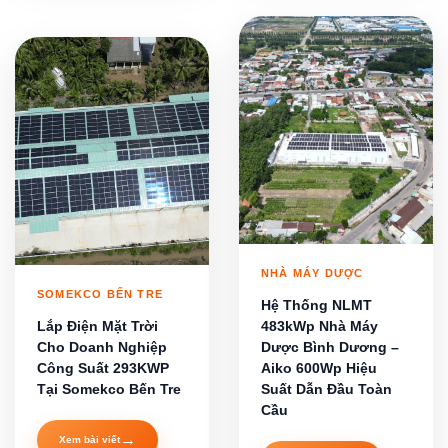
NHÀ MÁY DƯỢC
SOMEKCO BẾN TRE
Hệ Thống NLMT
Lắp Điện Mặt Trời
483kWp Nhà Máy
Cho Doanh Nghiệp
Dược Bình Dương –
Công Suất 293KWP
Aiko 600Wp Hiệu
Tại Somekco Bến Tre
Suất Dẫn Đầu Toàn
Cầu
→
Xem bài viết