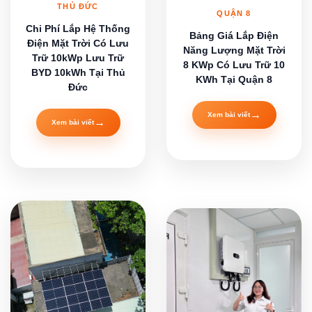
THỦ ĐỨC
QUẬN 8
Chi Phí Lắp Hệ Thống
Bảng Giá Lắp Điện
Điện Mặt Trời Có Lưu
Năng Lượng Mặt Trời
Trữ 10kWp Lưu Trữ
8 KWp Có Lưu Trữ 10
BYD 10kWh Tại Thủ
KWh Tại Quận 8
Đức
→
Xem bài viết
→
Xem bài viết