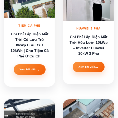
TIỆM CÀ PHÊ
HUAWEI 3 PHA
Chi Phí Lắp Điện Mặt
Chi Phí Lắp Điện Mặt
Trời Có Lưu Trữ
Trời Hòa Lưới 10kWp
8kWp Lưu BYD
– Inverter Huawei
10kWh | Cho Tiệm Cà
10kW 3 Pha
Phê Ở Củ Chi
→
Xem bài viết
→
Xem bài viết