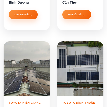
Bình Dương
Cần Thơ
→
→
Xem bài viết
Xem bài viết
TOYOTA KIÊN GIANG
TOYOTA BÌNH THUẬN