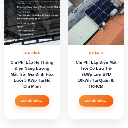
GIA ĐÌNH
QUẬN 8
Chi Phí Lắp Hệ Thống
Chi Phí Lắp Điện Mặt
Điện Năng Lượng
Trời Có Lưu Trữ
Mặt Trời Gia Đình Hòa
7kWp Lưu BYD
Lưới 5 KWp Tại Hồ
10kWh Tại Quận 8,
Chí Minh
TP.HCM
→
→
Xem bài viết
Xem bài viết