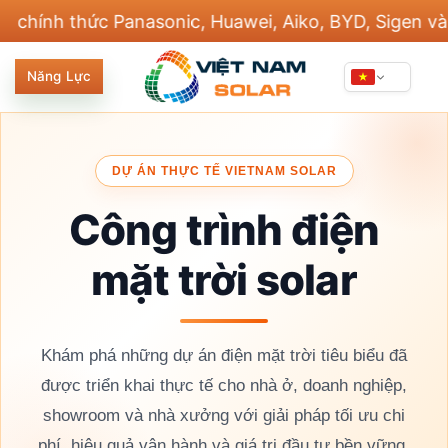
Bỏ
nasonic, Huawei, Aiko, BYD, Sigen và 20 thương hiệ
qua
nội
Năng Lực
dung
DỰ ÁN THỰC TẾ VIETNAM SOLAR
Công trình điện
mặt trời solar
Khám phá những dự án điện mặt trời tiêu biểu đã
được triển khai thực tế cho nhà ở, doanh nghiệp,
showroom và nhà xưởng với giải pháp tối ưu chi
phí, hiệu quả vận hành và giá trị đầu tư bền vững.