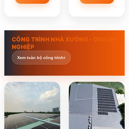
CÔNG TRÌNH NHÀ XƯỞNG – DOANH
NGHIỆP
›
Xem toàn bộ công trình