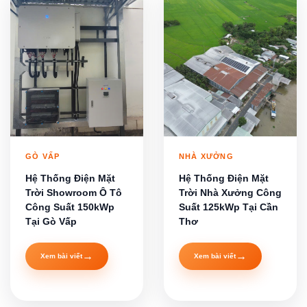
GÒ VẤP
NHÀ XƯỞNG
Hệ Thống Điện Mặt
Hệ Thống Điện Mặt
Trời Showroom Ô Tô
Trời Nhà Xưởng Công
Công Suất 150kWp
Suất 125kWp Tại Cần
Tại Gò Vấp
Thơ
→
→
Xem bài viết
Xem bài viết