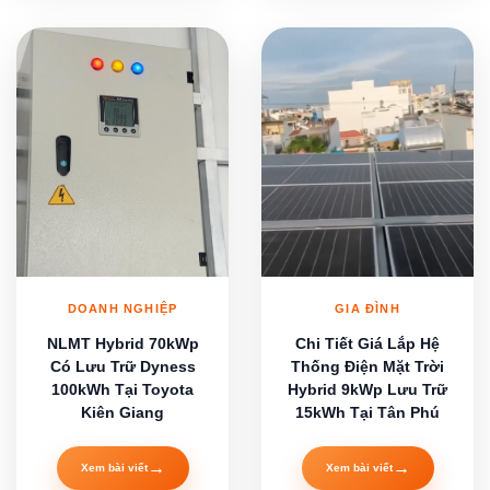
DOANH NGHIỆP
GIA ĐÌNH
NLMT Hybrid 70kWp
Chi Tiết Giá Lắp Hệ
Có Lưu Trữ Dyness
Thống Điện Mặt Trời
100kWh Tại Toyota
Hybrid 9kWp Lưu Trữ
Kiên Giang
15kWh Tại Tân Phú
→
→
Xem bài viết
Xem bài viết