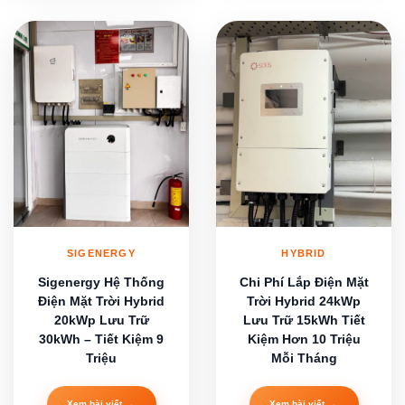
SIGENERGY
HYBRID
Sigenergy Hệ Thống
Chi Phí Lắp Điện Mặt
Điện Mặt Trời Hybrid
Trời Hybrid 24kWp
20kWp Lưu Trữ
Lưu Trữ 15kWh Tiết
30kWh – Tiết Kiệm 9
Kiệm Hơn 10 Triệu
Triệu
Mỗi Tháng
→
→
Xem bài viết
Xem bài viết