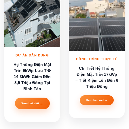
DỰ ÁN DÂN DỤNG
CÔNG TRÌNH THỰC TẾ
Hệ Thống Điện Mặt
Chi Tiết Hệ Thống
Trời 9kWp Lưu Trữ
Điện Mặt Trời 17kWp
14.3kWh Giảm Đến
– Tiết Kiệm Lên Đến 6
3,5 Triệu Đồng Tại
Triệu Đồng
Bình Tân
Xem bài viết →
→
Xem bài viết