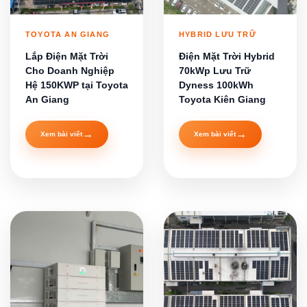
TOYOTA AN GIANG
HYBRID LƯU TRỮ
Lắp Điện Mặt Trời
Điện Mặt Trời Hybrid
Cho Doanh Nghiệp
70kWp Lưu Trữ
Hệ 150KWP tại Toyota
Dyness 100kWh
An Giang
Toyota Kiên Giang
→
→
Xem bài viết
Xem bài viết