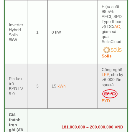
Hiệu suất
98,5%,
AFCI, SPD
Type II bảo
Inverter
vệ DC/
AC
,
Hybrid
giám sát
1
8 kW
Solis
qua
8kW
SolisCloud
Solis
Công nghệ
LFP
, chu kỳ
Pin lưu
>6.000 lần
trữ
sạc/xả
3
15
kWh
BYD LV
5.0
BYD
Giá
thành
trọn
181.000.000 – 200.000.000 VNĐ
gói (đã