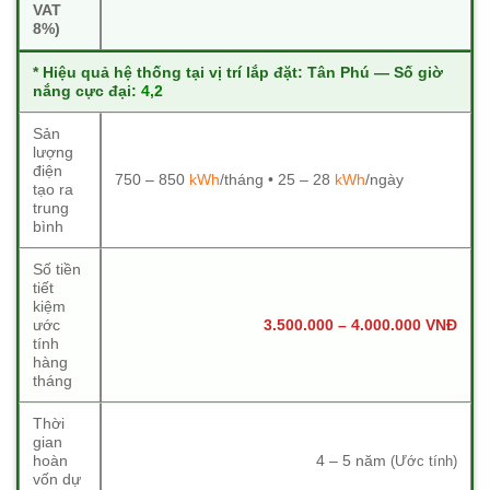
VAT
8%)
* Hiệu quả hệ thống tại vị trí lắp đặt:
Tân Phú
— Số giờ
nắng cực đại:
4,2
Sản
lượng
điện
750 – 850
kWh
/tháng • 25 – 28
kWh
/ngày
tạo ra
trung
bình
Số tiền
tiết
kiệm
ước
3.500.000 – 4.000.000 VNĐ
tính
hàng
tháng
Thời
gian
hoàn
4 – 5 năm
(Ước tính)
vốn dự