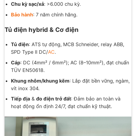
Chu kỳ sạc/xả
: >6.000 chu kỳ.
Bảo hành
: 7 năm chính hãng.
Tủ điện hybrid & Cơ điện
Tủ điện
: ATS tự động, MCB Schneider, relay ABB,
SPD Type II DC/
AC
.
Cáp
: DC (4mm² / 6mm²); AC (8–10mm²), đạt chuẩn
TÜV EN50618.
Khung nhôm/khung kẽm
: Lắp đặt bền vững, ngàm,
vít inox 304.
Tiếp địa
&
đo điện trở đất
: Đảm bảo an toàn và
hoạt động ổn định 24/7, đạt chuẩn kỹ thuật.