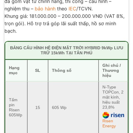
đã gồm vật tư chính hãng, thi công – cấu hình –
nghiệm thu –
bảo hành
theo
IEC
/TCVN.
Khung giá: 181.000.000 – 200.000.000 VNĐ (VAT 8%,
trọn gói). Hỗ trợ trả góp lãi suất thấp, hồ sơ minh
bạch.
BẢNG CẤU HÌNH HỆ ĐIỆN MẶT TRỜI HYBRID 9kWp LƯU
TRỮ 15kWh TẠI TÂN PHÚ
Ghi chú /
Hạng
SL
Thông số
Thương
mục
hiệu
N-Type
TOPCon, 2
mặt kính,
Tấm
hiệu suất
pin
23,8%
15
605 Wp
Risen
605Wp
Risen
Energy