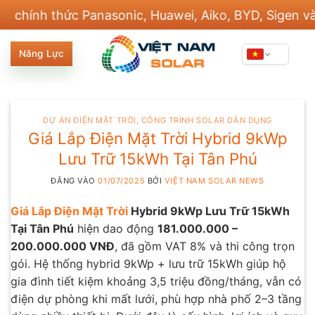
Bỏ
nh thức Panasonic, Huawei, Aiko, BYD, Sigen và 20 t
qua
nội
Năng Lực
dung
DỰ ÁN ĐIỆN MẶT TRỜI
,
CÔNG TRÌNH SOLAR DÂN DỤNG
Giá Lắp Điện Mặt Trời Hybrid 9kWp
Lưu Trữ 15kWh Tại Tân Phú
ĐĂNG VÀO
01/07/2025
BỞI
VIỆT NAM SOLAR NEWS
Giá Lắp Điện Mặt Trời
Hybrid 9kWp Lưu Trữ 15kWh
Tại Tân Phú
hiện dao động
181.000.000 –
200.000.000 VNĐ
, đã gồm VAT 8% và thi công trọn
gói. Hệ thống hybrid 9kWp + lưu trữ 15kWh giúp hộ
gia đình tiết kiệm khoảng 3,5 triệu đồng/tháng, vẫn có
điện dự phòng khi mất lưới, phù hợp nhà phố 2–3 tầng