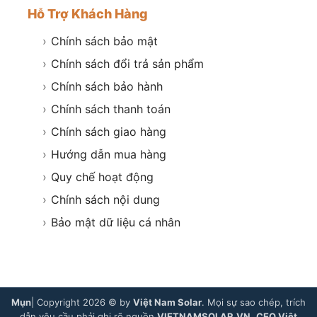
Hỗ Trợ Khách Hàng
›
Chính sách bảo mật
›
Chính sách đổi trả sản phẩm
›
Chính sách bảo hành
›
Chính sách thanh toán
›
Chính sách giao hàng
›
Hướng dẫn mua hàng
›
Quy chế hoạt động
›
Chính sách nội dung
›
Bảo mật dữ liệu cá nhân
Mụn
| Copyright 2026 © by
Việt Nam Solar
. Mọi sự sao chép, trích
dẫn yêu cầu phải ghi rõ nguồn
VIETNAMSOLAR.VN
.
CEO Việt