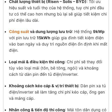
Chất lượng thiết bị (Risen – Solis – BYD)
: Tối ưu
hiệu suất và tuổi thọ của hệ thống, tuy chi phí đầu
tư có thể cao hơn nhưng bù lại sẽ giúp tiết kiệm chi
phí điện lâu dài.
Công suất
và dung lượng lưu trữ
: Hệ thống
9kWp
với pin lưu trữ
15kWh
giúp gia đình tiết kiệm điện
vào ban ngày và duy trì nguồn điện ổn định khi mất
điện.
Loại mái & điều kiện thi công
: Chi phí sẽ thay đổi
tùy vào loại mái (tôn, bê tông, ngói) và khoảng
cách từ dàn pin đến tủ điện/inverter.
Khoảng cách kéo cáp & vị trí thiết bị
: Dàn pin xa tủ
điện/inverter sẽ làm tăng chi phí kéo cáp, ống gen
và máng cáp.
Nhân công & tiến độ thi công
: Mái tôn dân dụng có