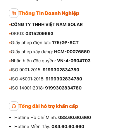
Thông Tin Doanh Nghiệp
•
CÔNG TY TNHH VIỆT NAM SOLAR
•
ĐKKD:
0315209693
•
Giấy phép điện lực:
175/GP-SCT
•
Giấy phép xây dựng:
HCM-00076550
•
Nhãn hiệu độc quyền:
VN-4-0604703
•
ISO 9001:2015:
9199302834780
•
ISO 45001:2018:
9199302834780
•
ISO 14001:2018:
9199302834780
Tổng đài hỗ trợ khẩn cấp
Hotline Hồ Chí Minh:
088.60.60.660
Hotline Miền Tây:
084.60.60.660