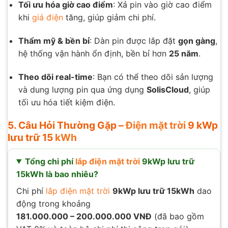
Tối ưu hóa giờ cao điểm
: Xả pin vào giờ cao điểm
khi
giá điện
tăng, giúp giảm chi phí.
Thẩm mỹ & bền bỉ
: Dàn pin được lắp đặt
gọn gàng
,
hệ thống vận hành ổn định, bền bỉ hơn
25 năm
.
Theo dõi real-time
: Bạn có thể theo dõi sản lượng
và dung lượng pin qua ứng dụng
SolisCloud
, giúp
tối ưu hóa tiết kiệm điện.
5. Câu Hỏi Thường Gặp –
Điện mặt trời
9 kWp
lưu trữ 15
kWh
Tổng chi phí
lắp điện mặt trời
9kWp lưu trữ
15kWh là bao nhiêu?
Chi phí
lắp điện mặt trời
9kWp lưu trữ 15kWh
dao
động trong khoảng
181.000.000 – 200.000.000 VNĐ
(đã bao gồm