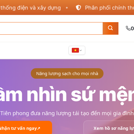
g điện và xây dựng
Phân phối chính thức Pa
0
Năng lượng sạch cho mọi nhà
ầm nhìn sứ mệ
 Tiên phong đưa năng lượng tái tạo đến mọi gia đìn
Nhận tư vấn ngay
↗
Xem hồ sơ năng lự