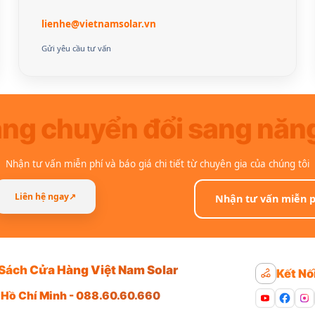
lienhe@vietnamsolar.vn
Gửi yêu cầu tư vấn
àng chuyển đổi sang năn
Nhận tư vấn miễn phí và báo giá chi tiết từ chuyên gia của chúng tôi
Liên hệ ngay
↗
Nhận tư vấn miễn p
Sách Cửa Hàng Việt Nam Solar
Kết Nố
 Hồ Chí Minh - 088.60.60.660