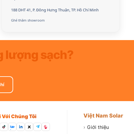
188 DHT 41, P. Đông Hưng Thuận, TP. Hồ Chí Minh
Ghé thăm showroom
g lượng sạch?
hí
Việt Nam Solar
i Với Chúng Tôi
›
Giới thiệu
Zalo