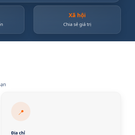
Xã hội
ển
Chia sẻ giá trị
bạn
📍
Địa chỉ