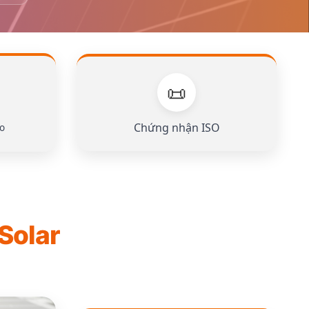
📜
Chứng nhận ISO
o
 Solar