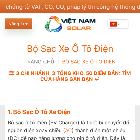
Bỏ
g từ VAT, CO, CQ, pháp lý thi công hệ thống điện v
qua
nội
Năng Lực
dung
Bộ Sạc Xe Ô Tô Điện
TRANG CHỦ
/
BỘ SẠC XE Ô TÔ ĐIỆN
3 CHI NHÁNH, 3 TỔNG KHO, 50 ĐIỂM BÁN: TÌM
CỬA HÀNG GẦN BẠN ↩️
1. Bộ Sạc Ô Tô Xe Điện
Bộ sạc ô tô điện (EV Charger) là thiết bị chuyển đổi
nguồn điện xoay chiều (
AC
) thành điện một chiều
(DC) để nạp năng lượng cho pin ô tô điện. Đây là