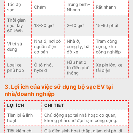
Tốc độ
Trung bình–
Chậm
Rất nhanh
sạc
Nhanh
Thời gian
sạc đầy
18–30 giờ
2–10 giờ
15–60 phút
60 kWh
Nhà ở, nơi có
Nhà ở,
Trạm công
Vị trí sử
nguồn điện
công ty, bãi
cộng, khu
dụng
cơ bản
đỗ xe
công nghiệp
Hầu hết ô
Loại xe
Ô tô nhỏ,
Xe pin lớn, xe
tô điện phổ
phù hợp
hybrid
tải điện
thông
3. Lợi ích của việc sử dụng bộ sạc EV tại
nhà/doanh nghiệp
LỢI ÍCH
CHI TIẾT
Tiện lợi & linh
Chủ động sạc tại nhà hoặc cơ quan,
hoạt
không phải chờ đợi trạm công cộng.
Tiết kiệm chi
Giá điện sinh hoạt thấp, giảm chi phí đi