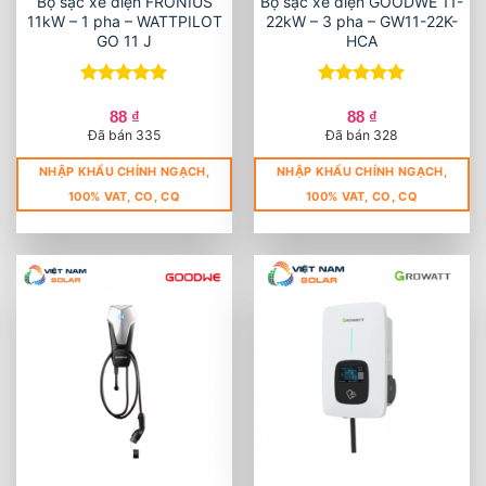
Bộ sạc xe điện FRONIUS
Bộ sạc xe điện GOODWE 11-
11kW – 1 pha – WATTPILOT
22kW – 3 pha – GW11-22K-
GO 11 J
HCA
Được xếp
Được xếp
hạng
5
5
hạng
5
5
88
₫
88
₫
sao
sao
Đã bán 335
Đã bán 328
NHẬP KHẨU CHÍNH NGẠCH,
NHẬP KHẨU CHÍNH NGẠCH,
100% VAT, CO, CQ
100% VAT, CO, CQ