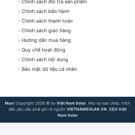
›
Chính sách đổi trả sản phẩm
›
Chính sách bảo hành
›
Chính sách thanh toán
›
Chính sách giao hàng
›
Hướng dẫn mua hàng
›
Quy chế hoạt động
›
Chính sách nội dung
›
Bảo mật dữ liệu cá nhân
Mụn
| Copyright 2026 © by
Việt Nam Solar
. Mọi sự sao chép, trích
dẫn yêu cầu phải ghi rõ nguồn
VIETNAMSOLAR.VN
.
CEO Việt
Nam Solar