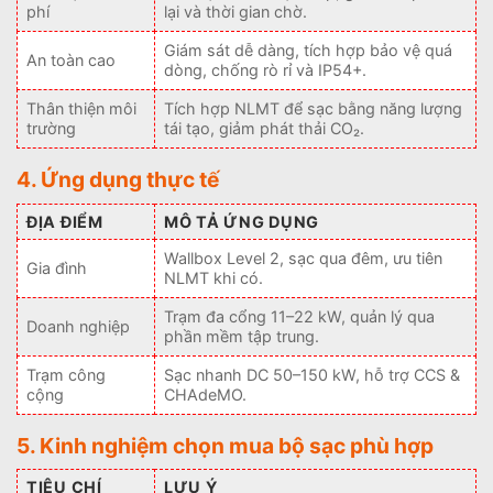
phí
lại và thời gian chờ.
Giám sát dễ dàng, tích hợp bảo vệ quá
An toàn cao
dòng, chống rò rỉ và IP54+.
Thân thiện môi
Tích hợp NLMT để sạc bằng năng lượng
trường
tái tạo, giảm phát thải CO₂.
4. Ứng dụng thực tế
ĐỊA ĐIỂM
MÔ TẢ ỨNG DỤNG
Wallbox Level 2, sạc qua đêm, ưu tiên
Gia đình
NLMT khi có.
Trạm đa cổng 11–22 kW, quản lý qua
Doanh nghiệp
phần mềm tập trung.
Trạm công
Sạc nhanh DC 50–150 kW, hỗ trợ CCS &
cộng
CHAdeMO.
5. Kinh nghiệm chọn mua bộ sạc phù hợp
TIÊU CHÍ
LƯU Ý