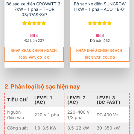
Bộ sạc xe điện GROWATT 3-
Bộ sạc xe điện SUNGROW
7kW – 1 pha – THOR
11kW – 1 pha – ACO11E-01
03/07AS-S/P
Được xếp
Được xếp
hạng
5
5
hạng
5
5
88
₫
88
₫
sao
sao
Đã bán 237
Đã bán 452
NHẬP KHẨU CHÍNH NGẠCH,
NHẬP KHẨU CHÍNH NGẠCH,
100% VAT, CO, CQ
100% VAT, CO, CQ
2. Phân loại bộ sạc hiện nay
LEVEL 1
LEVEL 2
LEVEL 3
TIÊU CHÍ
(AC)
(AC)
(DC FAST)
Nguồn
220–400 V
220 V 1 pha
DC 400 V+
điện vào
1/3 pha
Công suất
1.8–3.5 kW
3.5–22 kW
30–350 kW