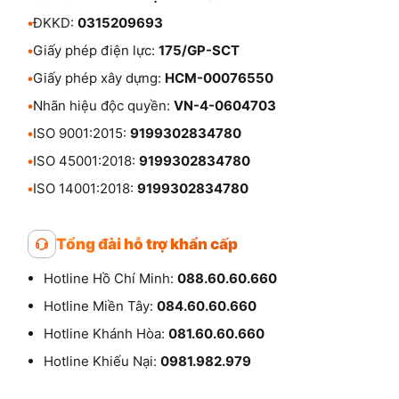
•
ĐKKD:
0315209693
•
Giấy phép điện lực:
175/GP-SCT
•
Giấy phép xây dựng:
HCM-00076550
•
Nhãn hiệu độc quyền:
VN-4-0604703
•
ISO 9001:2015:
9199302834780
•
ISO 45001:2018:
9199302834780
•
ISO 14001:2018:
9199302834780
Tổng đài hỗ trợ khẩn cấp
Hotline Hồ Chí Minh:
088.60.60.660
Hotline Miền Tây:
084.60.60.660
Hotline Khánh Hòa:
081.60.60.660
Hotline Khiếu Nại:
0981.982.979