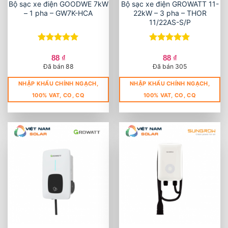
Bộ sạc xe điện GOODWE 7kW
Bộ sạc xe điện GROWATT 11-
– 1 pha – GW7K-HCA
22kW – 3 pha – THOR
11/22AS-S/P
Được xếp
Được xếp
hạng
5
5
hạng
5
5
88
₫
88
₫
sao
sao
Đã bán 88
Đã bán 305
NHẬP KHẨU CHÍNH NGẠCH,
NHẬP KHẨU CHÍNH NGẠCH,
100% VAT, CO, CQ
100% VAT, CO, CQ