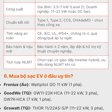
Gia đình: 3.5–7 kW (Level 2); Doanh
Công suất
nghiệp: 11–22 kW hoặc DC fast.
Type 1, Type 2, CCS, CHAdeMO – chọn
Chuẩn kết nối
theo cổng xe.
Tính năng an
CE, IEC, UL, IP54+, chống rò rỉ, quá
toàn
dòng/quá áp tự ngắt.
Bảo hành & hậu
Bảo hành ≥ 2 năm, lắp đặt & hỗ trợ kỹ
mãi
thuật chuyên nghiệp.
Chọn sạc có giao tiếp inverter hybrid, ưu
Tích hợp NLMT
tiên dùng NLMT khi có.
6. Mua bộ sạc EV ở đâu uy tín?
Fronius (Áo):
Wattpilot GO 11 kW (1 pha).
GoodWe (TQ):
GW11-22K-HCA (11–22 kW, 3 pha),
GW7K-HCA (7 kW, 1 pha).
Growatt (TQ):
THOR 11/22AS-S/P (11–22 kW, 3 pha),