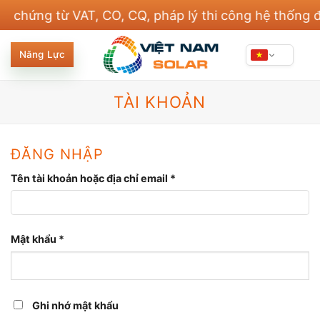
Bỏ
ng từ VAT, CO, CQ, pháp lý thi công hệ thống điện v
qua
nội
Năng Lực
dung
TÀI KHOẢN
ĐĂNG NHẬP
Bắt
Tên tài khoản hoặc địa chỉ email
*
buộc
Bắt
Mật khẩu
*
buộc
Ghi nhớ mật khẩu