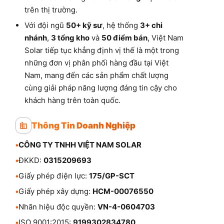
trên thị trường.
Với đội ngũ
50+ kỹ sư
, hệ thống
3+ chi
nhánh
,
3 tổng kho
và
50 điểm bán
, Việt Nam
Solar tiếp tục khẳng định vị thế là một trong
những đơn vị phân phối hàng đầu tại Việt
Nam, mang đến các sản phẩm chất lượng
cùng giải pháp năng lượng đáng tin cậy cho
khách hàng trên toàn quốc.
Thông Tin Doanh Nghiệp
•
CÔNG TY TNHH VIỆT NAM SOLAR
•
ĐKKD:
0315209693
•
Giấy phép điện lực:
175/GP-SCT
•
Giấy phép xây dựng:
HCM-00076550
•
Nhãn hiệu độc quyền:
VN-4-0604703
•
ISO 9001:2015:
9199302834780