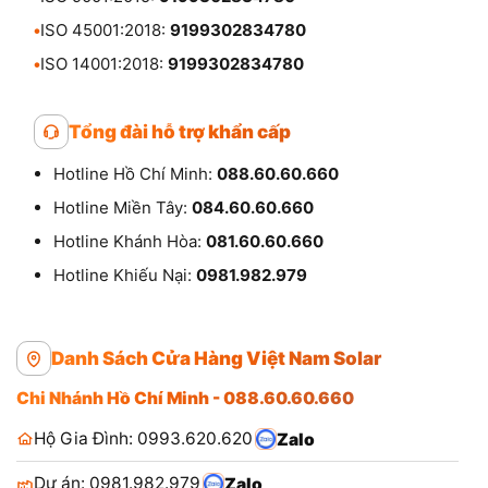
•
ISO 45001:2018:
9199302834780
•
ISO 14001:2018:
9199302834780
Tổng đài hỗ trợ khẩn cấp
Hotline Hồ Chí Minh:
088.60.60.660
Hotline Miền Tây:
084.60.60.660
Hotline Khánh Hòa:
081.60.60.660
Hotline Khiếu Nại:
0981.982.979
Danh Sách Cửa Hàng Việt Nam Solar
Chi Nhánh Hồ Chí Minh - 088.60.60.660
Hộ Gia Đình: 0993.620.620
Zalo
Dự án: 0981.982.979
Zalo