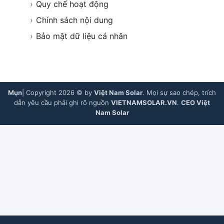
›
Quy chế hoạt động
›
Chính sách nội dung
›
Bảo mật dữ liệu cá nhân
Mụn
| Copyright 2026 © by
Việt Nam Solar
. Mọi sự sao chép, trích
dẫn yêu cầu phải ghi rõ nguồn
VIETNAMSOLAR.VN
.
CEO Việt
Nam Solar