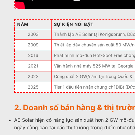
NĂM
SỰ KIỆN NỔI BẬT
2003
Thành lập AE Solar tại Königsbrunn, Đứ
2009
Thiết lập dây chuyền sản xuất 50 MW/
2016
Phát minh mô-đun Hot-Spot Free chốn
2021
Vận hành nhà máy 525 MW tại Georgia
2022
Công suất 2 GW/năm tại Trung Quốc & 
2025
Tier 1 đầu tiên nhận chứng chỉ DIBt (Đức
2. Doanh số bán hàng & thị trườ
AE Solar hiện có năng lực sản xuất hơn 2 GW mô-đ
ngày càng cao tại các thị trường trọng điểm như ch