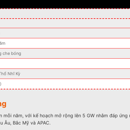
c
năm
g che bóng
Thổ Nhĩ Kỳ
)
ng
un mỗi năm, với kế hoạch mở rộng lên 5 GW nhằm đáp ứng 
âu Âu, Bắc Mỹ và APAC.