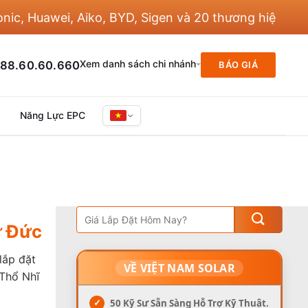
ei, Aiko, BYD, Sigen và 20 thương hiệu khác
Xem danh sách chi nhánh
88.60.60.660
BÁO GIÁ
Năng Lực EPC
ừ Đức
lắp đặt
VỀ VIỆT NAM SOLAR
 Thổ Nhĩ
✓
50 Kỹ Sư Sẵn Sàng Hỗ Trợ Kỹ Thuật.