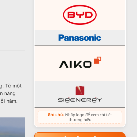
g. Từ một
un năng
mỗi năm.
Ghi chú:
Nhấp logo để xem chi tiết
thương hiệu