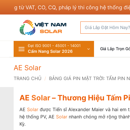
Bỏ
 VAT, CO, CQ, pháp lý thi công hệ thống điện và xây
qua
nội
Tìm
dung
kiếm:
Đạt ISO 9001 - 45001 - 14001
Giá Lắp Trọn Gó
Cẩm Nang Solar 2026
AE Solar
TRANG CHỦ
/
BẢNG GIÁ PIN MẶT TRỜI: TẤM PIN 
AE
Solar
– Thương Hiệu Tấm P
AE
Solar
được Tiến sĩ Alexander Maier và hai em t
hệ thống PV, AE
Solar
nhanh chóng mở rộng thành 
Kỳ.