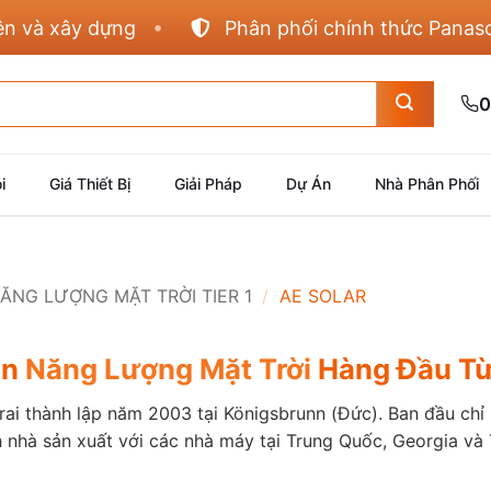
 dựng
Phân phối chính thức Panasonic, Huaw
0
i
Giá Thiết Bị
Giải Pháp
Dự Án
Nhà Phân Phối
NĂNG LƯỢNG MẶT TRỜI TIER 1
/
AE SOLAR
in
Năng Lượng Mặt Trời
Hàng Đầu T
rai thành lập năm 2003 tại Königsbrunn (Đức). Ban đầu chỉ 
nhà sản xuất với các nhà máy tại Trung Quốc, Georgia và