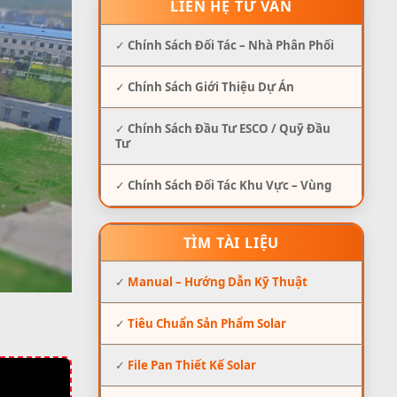
LIÊN HỆ TƯ VẤN
✓
Chính Sách Đối Tác – Nhà Phân Phối
✓
Chính Sách Giới Thiệu Dự Án
✓
Chính Sách Đầu Tư ESCO / Quỹ Đầu
Tư
✓
Chính Sách Đối Tác Khu Vực – Vùng
TÌM TÀI LIỆU
✓
Manual – Hướng Dẫn Kỹ Thuật
✓
Tiêu Chuẩn Sản Phẩm Solar
✓
File Pan Thiết Kế Solar