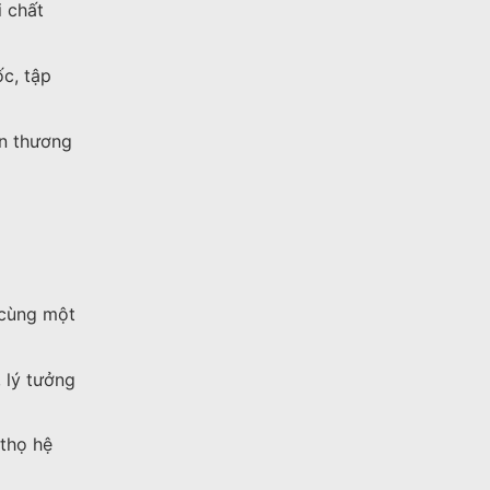
i chất
c, tập
ến thương
n cùng một
, lý tưởng
 thọ hệ