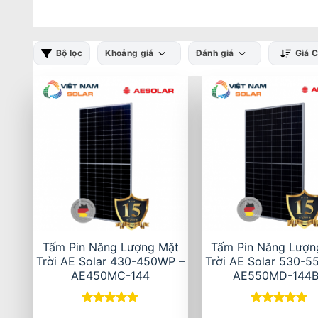
Bộ lọc
Khoảng giá
Đánh giá
Giá 
Tấm Pin Năng Lượng Mặt
Tấm Pin Năng Lượn
Trời AE Solar 430-450WP –
Trời AE Solar 530-5
AE450MC-144
AE550MD-144
Được xếp
Được xếp