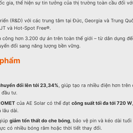
gia, thể hiện sự tin tưởng của thị trường toàn cầu đối vớ
iển (R&D) với các trung tâm tại Đức, Georgia và Trung Quố
HJT và Hot-Spot Free®.
h công hơn 3.200 dự án trên toàn thế giới – từ dân dụng đ
uyển đổi sang năng lượng bền vững.
n phẩm
chuyển đổi lên tới 23,34%
, giúp tạo ra nhiều điện hơn trê
 đầu tư.
COMET
của AE Solar có thể đạt
công suất tối đa tới 720 W
lâu dài.
giúp
giảm tổn thất do che bóng
, bảo vệ pin và kéo dài tuổi
ực có nhiều bóng râm hoặc thời tiết thay đổi.