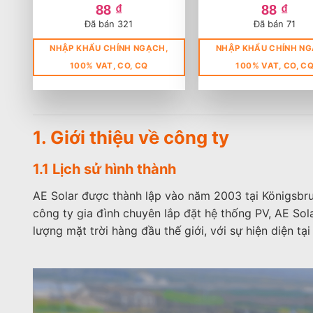
hạng
5
5
hạng
5
5
88
₫
88
₫
sao
sao
Đã bán 321
Đã bán 71
NHẬP KHẨU CHÍNH NGẠCH,
NHẬP KHẨU CHÍNH NG
100% VAT, CO, CQ
100% VAT, CO, C
1. Giới thiệu về công ty
1.1 Lịch sử hình thành
AE Solar được thành lập vào năm 2003 tại Königsbru
công ty gia đình chuyên lắp đặt hệ thống PV, AE So
lượng mặt trời hàng đầu thế giới, với sự hiện diện 