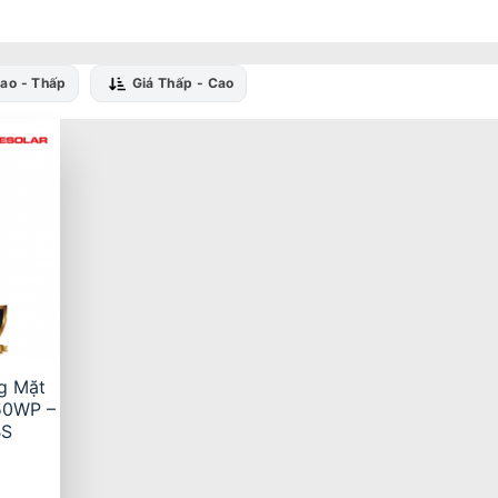
Cao - Thấp
Giá Thấp - Cao
g Mặt
50WP –
BS