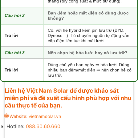
tháng (tùy công suất & mức sử dụng).
Ban đêm hoặc mất điện có dùng được
Câu hỏi 2
không?
Có, với hệ hybrid kèm pin lưu trữ (BYD,
Trả lời
Dyness…). Tủ chuyển nguồn tự động vẫn
cấp điện liên tục khi mất lưới.
Câu hỏi 3
Nên chọn hệ hòa lưới hay có lưu trữ?
Dùng chủ yếu ban ngày ⇒ hòa lưới. Dùng
Trả lời
nhiều ban đêm/mất điện ⇒ nên chọn hệ có
lưu trữ.
Liên hệ
Việt Nam Solar
để được khảo sát
miễn phí và đề xuất cấu hình phù hợp với nhu
cầu thực tế của bạn.
🌐
Website:
vietnamsolar.vn
📱 Hotline:
088.60.60.660