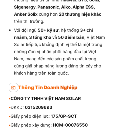
Sigenergy, Panasonic, Aiko, Alpha ESS,
Anker Solix
cùng hơn
20 thương hiệu khác
trên thị trường.
Với đội ngũ
50+ kỹ sư
, hệ thống
3+ chi
nhánh
,
3 tổng kho
và
50 điểm bán
, Việt Nam
Solar tiếp tục khẳng định vị thế là một trong
những đơn vị phân phối hàng đầu tại Việt
Nam, mang đến các sản phẩm chất lượng
cùng giải pháp năng lượng đáng tin cậy cho
khách hàng trên toàn quốc.
Thông Tin Doanh Nghiệp
•
CÔNG TY TNHH VIỆT NAM SOLAR
•
ĐKKD:
0315209693
•
Giấy phép điện lực:
175/GP-SCT
•
Giấy phép xây dựng:
HCM-00076550