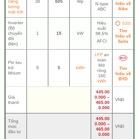
năng
38
605
Wp
hiểu về
N-type
lượng
Aiko
ABC
mặt trời
Inverter
Hiệu
(Bộ
suất
Tìm
chuyển
1
15
kW
98,5%
hiểu về
đổi
AFCI
Solis
điện)
LFP
an
toàn
Pin lưu
Mở
trữ
8
5
kWh
Tìm
rộng
lithium
hiểu về
160
BYD
kWh
445.00
Giá
0.000 –
VNĐ
thành
465.00
0.000
445.00
Tổng
0.000 –
mức
VNĐ
465.00
đầu tư
0.000