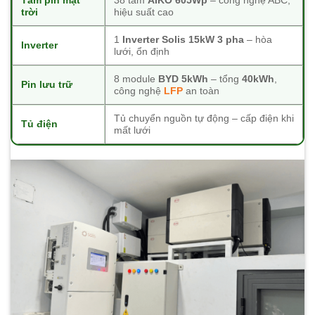
Tấm pin mặt
38 tấm
AIKO 605Wp
– công nghệ ABC,
trời
hiệu suất cao
1
Inverter Solis 15kW 3 pha
– hòa
Inverter
lưới, ổn định
8 module
BYD 5kWh
– tổng
40kWh
,
Pin lưu trữ
công nghệ
LFP
an toàn
Tủ chuyển nguồn tự động – cấp điện khi
Tủ điện
mất lưới