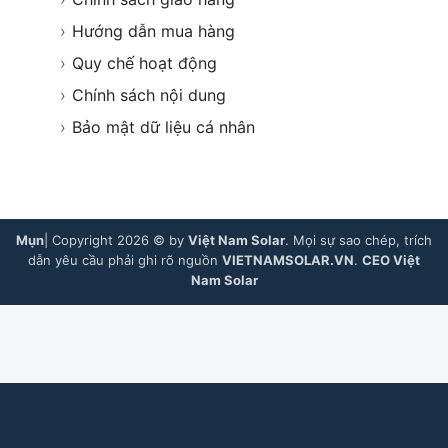
›
Hướng dẫn mua hàng
›
Quy chế hoạt động
›
Chính sách nội dung
›
Bảo mật dữ liệu cá nhân
Mụn
| Copyright 2026 © by
Việt Nam Solar
. Mọi sự sao chép, trích
dẫn yêu cầu phải ghi rõ nguồn
VIETNAMSOLAR.VN
.
CEO Việt
Nam Solar