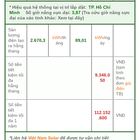
*
Hiệu quả hệ thống tại vị trí lắp đặt:
TP. Hồ Chí
Minh
Số giờ nắng cực đại:
3,87
(Tra cứu giờ năng cực
đại của các tỉnh khác: Xem tại đây)
Sản
lượng
kWh
/th
kWh
/ng
điện tạo
2.670,3
89,01
áng
ày
ra hằng
tháng
VNĐ
Số tiền
(tạm
tiết
tính
kiệm tối
9.346.0
theo
đa
50
đơn
giá
hằng
điện
tháng
TB)
Số tiền
tiết
112.152
kiệm tối
VNĐ
.600
đa 1
năm
*Liên hệ
Việt Nam Solar
để được tư vấn chi tiết