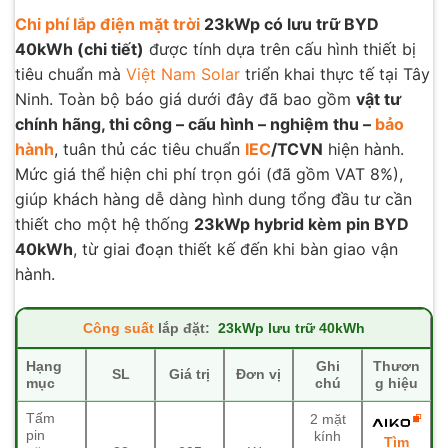
Chi phí lắp điện mặt trời
23kWp có lưu trữ BYD
40kWh (chi tiết)
được tính dựa trên cấu hình thiết bị
tiêu chuẩn mà
Việt Nam Solar
triển khai thực tế tại Tây
Ninh. Toàn bộ báo giá dưới đây đã bao gồm
vật tư
chính hãng, thi công – cấu hình – nghiệm thu –
bảo
hành
, tuân thủ các tiêu chuẩn
IEC
/TCVN
hiện hành.
Mức giá thể hiện chi phí trọn gói (đã gồm VAT 8%),
giúp khách hàng dễ dàng hình dung tổng đầu tư cần
thiết cho một hệ thống
23kWp hybrid kèm pin BYD
40kWh
, từ giai đoạn thiết kế đến khi bàn giao vận
hành.
Công suất
lắp đặt:
23kWp lưu trữ 40kWh
Hạng
Ghi
Thươn
SL
Giá trị
Đơn vị
mục
chú
g hiệu
Tấm
2 mặt
pin
kính
Tìm