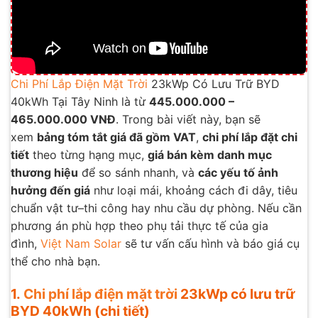
Chi Phí Lắp Điện Mặt Trời
23kWp Có Lưu Trữ BYD
40kWh Tại Tây Ninh là từ
445.000.000 –
465.000.000 VNĐ
. Trong bài viết này, bạn sẽ
xem
bảng tóm tắt giá đã gồm VAT
,
chi phí lắp đặt chi
tiết
theo từng hạng mục,
giá bán kèm danh mục
thương hiệu
để so sánh nhanh, và
các yếu tố ảnh
hưởng đến giá
như loại mái, khoảng cách đi dây, tiêu
chuẩn vật tư–thi công hay nhu cầu dự phòng. Nếu cần
phương án phù hợp theo phụ tải thực tế của gia
đình,
Việt Nam Solar
sẽ tư vấn cấu hình và báo giá cụ
thể cho nhà bạn.
1.
Chi phí lắp điện mặt trời
23kWp có lưu trữ
BYD 40kWh (chi tiết)