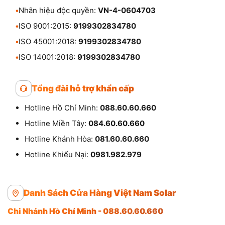
•
Nhãn hiệu độc quyền:
VN-4-0604703
•
ISO 9001:2015:
9199302834780
•
ISO 45001:2018:
9199302834780
•
ISO 14001:2018:
9199302834780
Tổng đài hỗ trợ khẩn cấp
Hotline Hồ Chí Minh:
088.60.60.660
Hotline Miền Tây:
084.60.60.660
Hotline Khánh Hòa:
081.60.60.660
Hotline Khiếu Nại:
0981.982.979
Danh Sách Cửa Hàng Việt Nam Solar
Chi Nhánh Hồ Chí Minh - 088.60.60.660