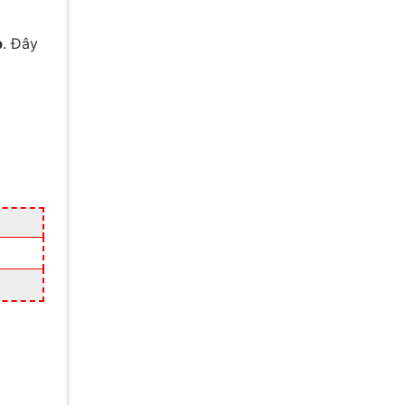
p
. Đây