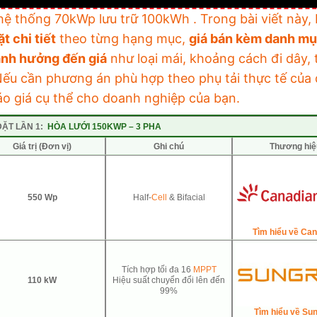
ệ thống 70kWp lưu trữ 100kWh . Trong bài viết này, 
ặt chi tiết
theo từng hạng mục,
giá bán kèm danh m
ảnh hưởng đến giá
như loại mái, khoảng cách đi dây, 
Nếu cần phương án phù hợp theo phụ tải thực tế của
áo giá cụ thể cho doanh nghiệp của bạn.
ẶT LẦN 1:
HÒA LƯỚI 150KWP – 3 PHA
Giá trị (Đơn vị)
Ghi chú
Thương hiệ
550 Wp
Half-
Cell
& Bifacial
Tìm hiểu về Can
Tích hợp tối đa 16
MPPT
110 kW
Hiệu suất chuyển đổi lên đến
99%
Tìm hiểu về Su