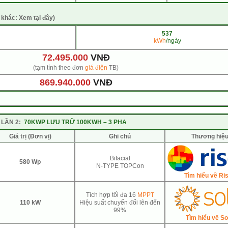
 khác: Xem tại đây)
537
kWh
/ngày
72.495.000
VNĐ
(tạm tính theo đơn
giá điện
TB)
869.940.000
VNĐ
LẦN 2:
70KWP LƯU TRỮ 100KWH – 3 PHA
Giá trị (Đơn vị)
Ghi chú
Thương hiệ
Bifacial
580 Wp
N-TYPE TOPCon
Tìm hiểu về Ri
Tích hợp tối đa 16
MPPT
110 kW
Hiệu suất chuyển đổi lên đến
99%
Tìm hiểu về So