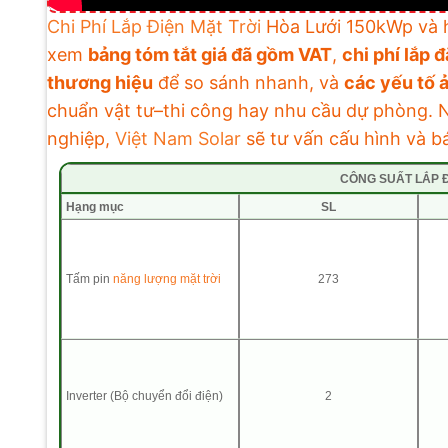
Chi Phí Lắp Điện Mặt Trời
Hòa Lưới 150kWp và h
xem
bảng tóm tắt giá đã gồm VAT
,
chi phí lắp đ
thương hiệu
để so sánh nhanh, và
các yếu tố 
chuẩn vật tư–thi công hay nhu cầu dự phòng. 
nghiệp,
Việt Nam Solar
sẽ tư vấn cấu hình và b
CÔNG SUẤT LẮP Đ
Hạng mục
SL
Tấm pin
năng lượng mặt trời
273
Inverter (Bộ chuyển đổi điện)
2