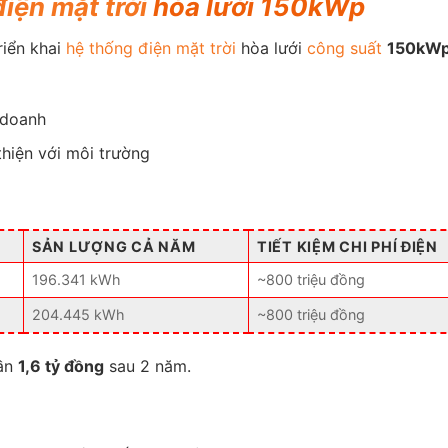
iện mặt trời
hòa lưới 150kWp
riển khai
hệ thống điện mặt trời
hòa lưới
công suất
150kW
 doanh
thiện với môi trường
SẢN LƯỢNG CẢ NĂM
TIẾT KIỆM CHI PHÍ ĐIỆN
196.341 kWh
~800 triệu đồng
204.445 kWh
~800 triệu đồng
gần
1,6 tỷ đồng
sau 2 năm.