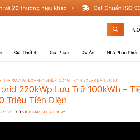
0 thương hiệu khác
Đạt Chuẩn ISO 9001, 45
0
i
Giá Thiết Bị
Giải Pháp
Dự Án
Nhà Phân Phối
R NHÀ XƯỞNG, DOANH NGHIỆP
,
CÔNG TRÌNH SOLAR DÂN DỤNG
ybrid 220kWp Lưu Trữ 100kWh – Ti
0 Triệu Tiền Điện
07/2025
BỞI
VIỆT NAM SOLAR NEWS