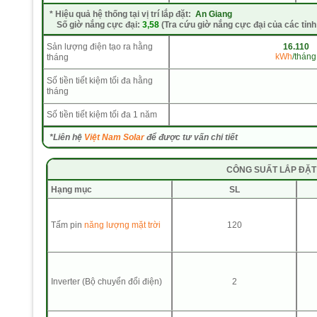
*
Hiệu quả hệ thống tại vị trí lắp đặt:
An Giang
Số giờ nắng cực đại:
3,58
(Tra cứu giờ nắng cực đại của các tỉnh
Sản lượng điện tạo ra hằng
16.110
kWh
/tháng
tháng
Số tiền tiết kiệm tối đa hằng
tháng
Số tiền tiết kiệm tối đa 1 năm
*Liên hệ
Việt Nam Solar
để được tư vấn chi tiết
CÔNG SUẤT LẮP ĐẶT 
Hạng mục
SL
Tấm pin
năng lượng mặt trời
120
Inverter (Bộ chuyển đổi điện)
2