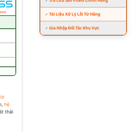
✓
Tra Cứu Sản Phẩm Chính Hãng
ness
✓
Tài Liệu Xử Lý Lỗi Từ Hãng
✓
Gia Nhập Đối Tác Khu Vực
ời
m,
hệ
t thải