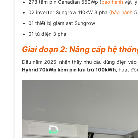
273 tấm pin Canadian 550Wp (
bảo hành
vật lý
02 inverter Sungrow 110kW 3 pha (
bảo hành
5
01 thiết bị giám sát Sungrow
01 tủ điện 3 pha
Giai đoạn 2: Nâng cấp hệ thố
Đầu năm 2025, nhận thấy nhu cầu dùng điện vào b
Hybrid 70kWp kèm pin lưu trữ 100kWh
, hoạt độ