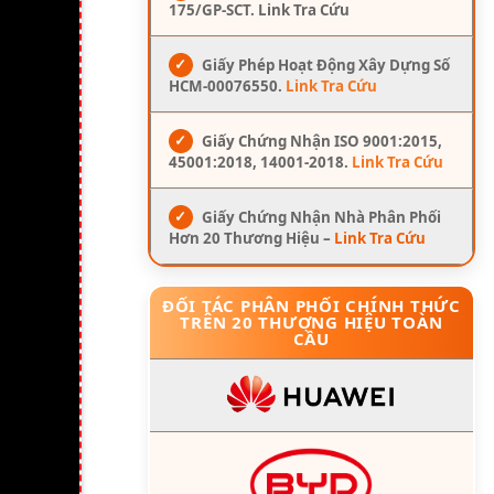
175/GP-SCT. Link Tra Cứu
✓
Giấy Phép Hoạt Động Xây Dựng Số
HCM-00076550.
Link Tra Cứu
✓
Giấy Chứng Nhận ISO 9001:2015,
45001:2018, 14001-2018.
Link Tra Cứu
✓
Giấy Chứng Nhận Nhà Phân Phối
Hơn 20 Thương Hiệu –
Link Tra Cứu
ĐỐI TÁC PHÂN PHỐI CHÍNH THỨC
TRÊN 20 THƯƠNG HIỆU TOÀN
CẦU