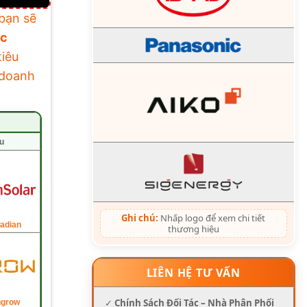
bạn sẽ
ục
tiêu
 doanh
u
Ghi chú:
Nhấp logo để xem chi tiết
adian
thương hiệu
LIÊN HỆ TƯ VẤN
✓
Chính Sách Đối Tác – Nhà Phân Phối
ngrow