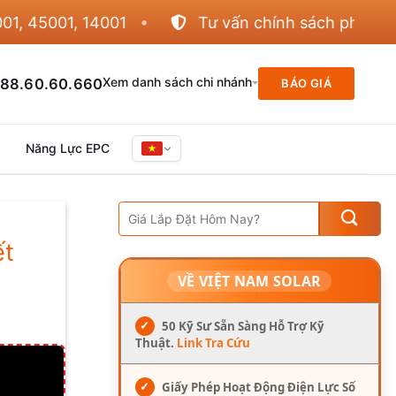
001, 14001
Tư vấn chính sách phân phối
Xem danh sách chi nhánh
88.60.60.660
BÁO GIÁ
Năng Lực EPC
ết
VỀ VIỆT NAM SOLAR
✓
50 Kỹ Sư Sẵn Sàng Hỗ Trợ Kỹ
Thuật.
Link Tra Cứu
✓
Giấy Phép Hoạt Động Điện Lực Số