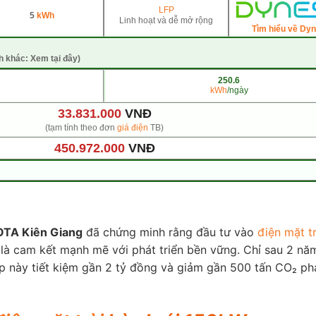
LFP
5
kWh
Linh hoạt và dễ mở rộng
Tìm hiểu về Dy
h khác: Xem tại đây)
250.6
kWh
/ngày
33.831.000
VNĐ
(tạm tính theo đơn
giá điện
TB)
450.972.000
VNĐ
TA Kiên Giang
đã chứng minh rằng đầu tư vào
điện mặt tr
 là cam kết mạnh mẽ với phát triển bền vững. Chỉ sau 2 nă
này tiết kiệm gần 2 tỷ đồng và giảm gần 500 tấn CO₂ phá