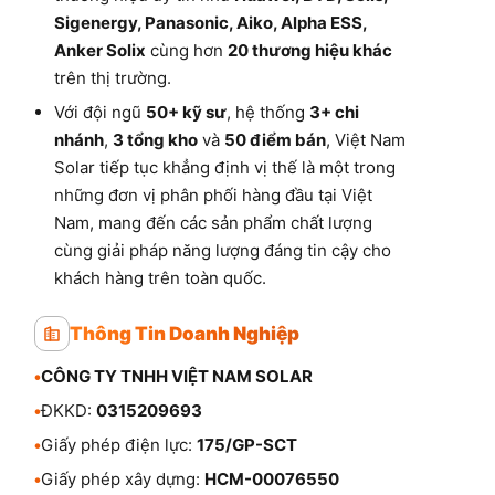
Sigenergy, Panasonic, Aiko, Alpha ESS,
Anker Solix
cùng hơn
20 thương hiệu khác
trên thị trường.
Với đội ngũ
50+ kỹ sư
, hệ thống
3+ chi
nhánh
,
3 tổng kho
và
50 điểm bán
, Việt Nam
Solar tiếp tục khẳng định vị thế là một trong
những đơn vị phân phối hàng đầu tại Việt
Nam, mang đến các sản phẩm chất lượng
cùng giải pháp năng lượng đáng tin cậy cho
khách hàng trên toàn quốc.
Thông Tin Doanh Nghiệp
•
CÔNG TY TNHH VIỆT NAM SOLAR
•
ĐKKD:
0315209693
•
Giấy phép điện lực:
175/GP-SCT
•
Giấy phép xây dựng:
HCM-00076550