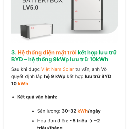
3.
Hệ thống điện mặt trời
kết hợp lưu trữ
BYD – hệ thống 9kWp lưu trữ 10kWh
Sau khi được
Việt Nam Solar
tư vấn, anh Võ
quyết định lắp
hệ 9 kWp
kết hợp
lưu trữ BYD
10
kWh
.
Kết quả vận hành:
Sản lượng:
30–32
kWh
/ngày
Hóa đơn điện:
~5 triệu → ~2
triệu/tháng
.