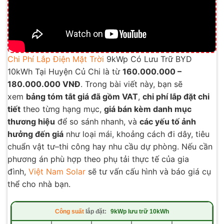
Chi Phí Lắp Điện Mặt Trời
9kWp Có Lưu Trữ BYD
10kWh Tại Huyện Củ Chi là từ
160.000.000 –
180.000.000 VNĐ
. Trong bài viết này, bạn sẽ
xem
bảng tóm tắt giá đã gồm VAT
,
chi phí lắp đặt chi
tiết
theo từng hạng mục,
giá bán kèm danh mục
thương hiệu
để so sánh nhanh, và
các yếu tố ảnh
hưởng đến giá
như loại mái, khoảng cách đi dây, tiêu
chuẩn vật tư–thi công hay nhu cầu dự phòng. Nếu cần
phương án phù hợp theo phụ tải thực tế của gia
đình,
Việt Nam Solar
sẽ tư vấn cấu hình và báo giá cụ
thể cho nhà bạn.
Công suất
lắp đặt:
9kWp lưu trữ 10kWh