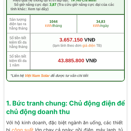
*
Hiệu quả hệ thống tại vị trí lắp đặt:
TP. Hồ Chí Minh
Số giờ nắng cực đại:
3,87
(Tra cứu giờ năng cực đại của các
tỉnh khác: Xem tại đây)
Sản lượng
1044
34,83
điện tạo ra
kWh
/tháng
kWh
/ngày
hằng tháng
Số tiền tiết
3.657.150
VNĐ
kiệm tối đa
(tạm tính theo đơn
giá điện
TB)
hằng tháng
Số tiền tiết
43.885.800
VNĐ
kiệm tối đa
1 năm
*Liên hệ
Việt Nam Solar
để được tư vấn chi tiết
1. Bức tranh chung: Chủ động điện để
chủ động doanh thu
Với hộ kinh doanh, đặc biệt ngành ăn uống, các thiết
bị
công suất
lớn chạy cả ngày: nồi điện, máy lạnh, tủ