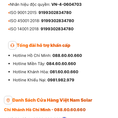
•
Nhãn hiệu độc quyền:
VN-4-0604703
•
ISO 9001:2015:
9199302834780
•
ISO 45001:2018:
9199302834780
•
ISO 14001:2018:
9199302834780
Tổng đài hỗ trợ khẩn cấp
Hotline Hồ Chí Minh:
088.60.60.660
Hotline Miền Tây:
084.60.60.660
Hotline Khánh Hòa:
081.60.60.660
Hotline Khiếu Nại:
0981.982.979
Danh Sách Cửa Hàng Việt Nam Solar
Chi Nhánh Hồ Chí Minh - 088.60.60.660