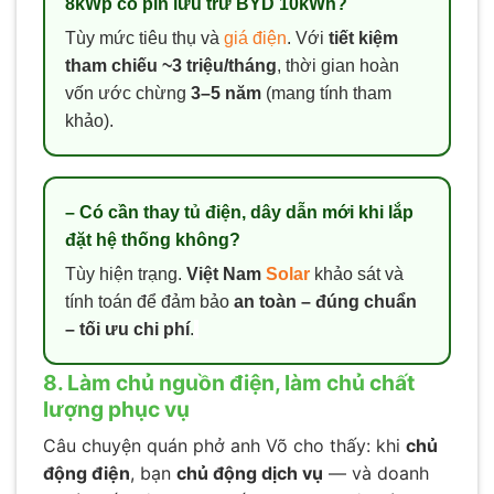
8kWp có pin lưu trữ BYD 10kWh?
Tùy mức tiêu thụ và
giá điện
. Với
tiết kiệm
tham chiếu ~3 triệu/tháng
, thời gian hoàn
vốn ước chừng
3–5 năm
(mang tính tham
khảo).
– Có cần thay tủ điện, dây dẫn mới khi lắp
đặt hệ thống không?
Tùy hiện trạng.
Việt Nam
Solar
khảo sát và
tính toán để đảm bảo
an toàn – đúng chuẩn
– tối ưu chi phí
.
8. Làm chủ nguồn điện, làm chủ chất
lượng phục vụ
Câu chuyện quán phở anh Võ cho thấy: khi
chủ
động điện
, bạn
chủ động dịch vụ
— và doanh