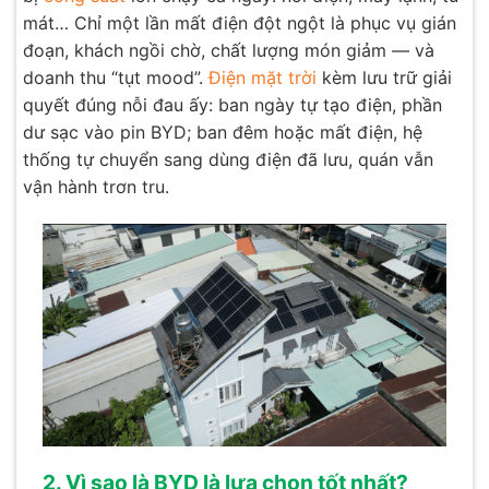
mát… Chỉ một lần mất điện đột ngột là phục vụ gián
đoạn, khách ngồi chờ, chất lượng món giảm — và
doanh thu “tụt mood”.
Điện mặt trời
kèm lưu trữ giải
quyết đúng nỗi đau ấy: ban ngày tự tạo điện, phần
dư sạc vào pin BYD; ban đêm hoặc mất điện, hệ
thống tự chuyển sang dùng điện đã lưu, quán vẫn
vận hành trơn tru.
2. Vì sao là BYD là lựa chọn tốt nhất?