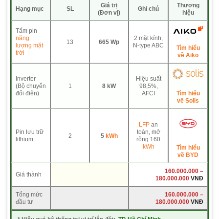
Giá trị
Thương
Hạng mục
SL
Ghi chú
(Đơn vị)
hiệu
Tấm pin
năng
2 mặt kính,
13
665 Wp
lượng mặt
N-type ABC
Tìm hiểu
trời
về Aiko
Inverter
Hiệu suất
(Bộ chuyển
1
8 kW
98,5%,
Tìm hiểu
đổi điện)
AFCI
về Solis
LFP
an
Pin lưu trữ
toàn, mở
2
5
kWh
lithium
rộng 160
kWh
Tìm hiểu
về BYD
160.000.000 –
Giá thành
180.000.000
VNĐ
Tổng mức
160.000.000 –
đầu tư
180.000.000
VNĐ