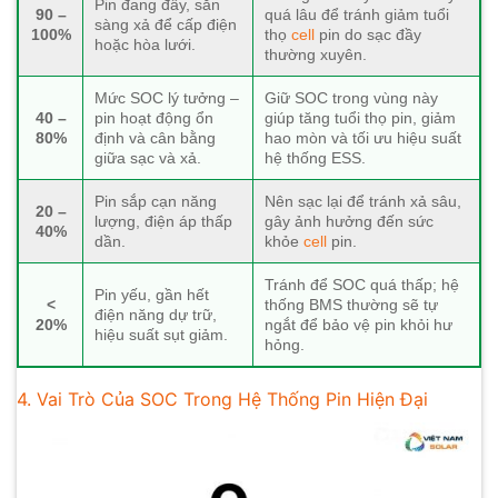
Pin đang đầy, sẵn
90 –
quá lâu để tránh giảm tuổi
sàng xả để cấp điện
100%
thọ
cell
pin do sạc đầy
hoặc hòa lưới.
thường xuyên.
Mức SOC lý tưởng –
Giữ SOC trong vùng này
40 –
pin hoạt động ổn
giúp tăng tuổi thọ pin, giảm
80%
định và cân bằng
hao mòn và tối ưu hiệu suất
giữa sạc và xả.
hệ thống ESS.
Pin sắp cạn năng
Nên sạc lại để tránh xả sâu,
20 –
lượng, điện áp thấp
gây ảnh hưởng đến sức
40%
dần.
khỏe
cell
pin.
Tránh để SOC quá thấp; hệ
Pin yếu, gần hết
<
thống BMS thường sẽ tự
điện năng dự trữ,
20%
ngắt để bảo vệ pin khỏi hư
hiệu suất sụt giảm.
hỏng.
4. Vai Trò Của SOC Trong Hệ Thống Pin Hiện Đại