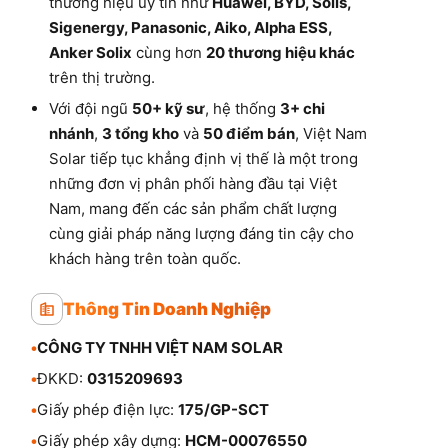
thương hiệu uy tín như
Huawei, BYD, Solis,
Sigenergy, Panasonic, Aiko, Alpha ESS,
Anker Solix
cùng hơn
20 thương hiệu khác
trên thị trường.
Với đội ngũ
50+ kỹ sư
, hệ thống
3+ chi
nhánh
,
3 tổng kho
và
50 điểm bán
, Việt Nam
Solar tiếp tục khẳng định vị thế là một trong
những đơn vị phân phối hàng đầu tại Việt
Nam, mang đến các sản phẩm chất lượng
cùng giải pháp năng lượng đáng tin cậy cho
khách hàng trên toàn quốc.
Thông Tin Doanh Nghiệp
•
CÔNG TY TNHH VIỆT NAM SOLAR
•
ĐKKD:
0315209693
•
Giấy phép điện lực:
175/GP-SCT
•
Giấy phép xây dựng:
HCM-00076550