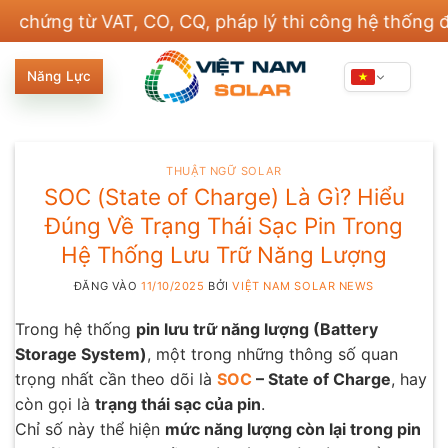
Bỏ
g từ VAT, CO, CQ, pháp lý thi công hệ thống điện v
qua
nội
Năng Lực
dung
THUẬT NGỮ SOLAR
SOC (State of Charge) Là Gì? Hiểu
Đúng Về Trạng Thái Sạc Pin Trong
Hệ Thống Lưu Trữ Năng Lượng
ĐĂNG VÀO
11/10/2025
BỞI
VIỆT NAM SOLAR NEWS
Trong hệ thống
pin lưu trữ năng lượng (Battery
Storage System)
, một trong những thông số quan
trọng nhất cần theo dõi là
SOC
– State of Charge
, hay
còn gọi là
trạng thái sạc của pin
.
Chỉ số này thể hiện
mức năng lượng còn lại trong pin