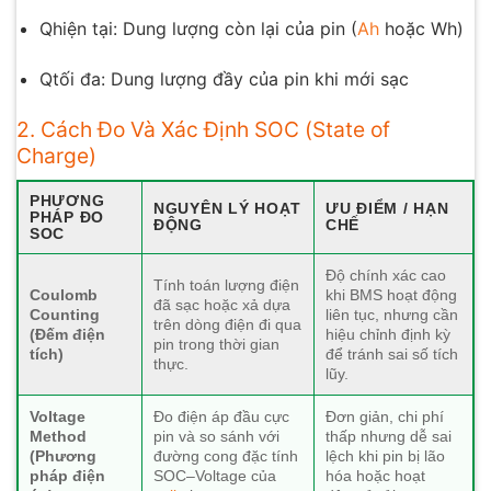
Qhiện tạ
i
: Dung lượng còn lại của pin (
Ah
hoặc Wh)
Qtối đa
: Dung lượng đầy của pin khi mới sạc
2. Cách Đo Và Xác Định SOC (State of
Charge)
PHƯƠNG
NGUYÊN LÝ HOẠT
ƯU ĐIỂM / HẠN
PHÁP ĐO
ĐỘNG
CHẾ
SOC
Độ chính xác cao
Tính toán lượng điện
Coulomb
khi BMS hoạt động
đã sạc hoặc xả dựa
Counting
liên tục, nhưng cần
trên dòng điện đi qua
(Đếm điện
hiệu chỉnh định kỳ
pin trong thời gian
tích)
để tránh sai số tích
thực.
lũy.
Voltage
Đo điện áp đầu cực
Đơn giản, chi phí
Method
pin và so sánh với
thấp nhưng dễ sai
(Phương
đường cong đặc tính
lệch khi pin bị lão
pháp điện
SOC–Voltage của
hóa hoặc hoạt