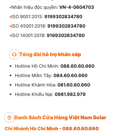
•
Nhãn hiệu độc quyền:
VN-4-0604703
•
ISO 9001:2015:
9199302834780
•
ISO 45001:2018:
9199302834780
•
ISO 14001:2018:
9199302834780
Tổng đài hỗ trợ khẩn cấp
Hotline Hồ Chí Minh:
088.60.60.660
Hotline Miền Tây:
084.60.60.660
Hotline Khánh Hòa:
081.60.60.660
Hotline Khiếu Nại:
0981.982.979
Danh Sách Cửa Hàng Việt Nam Solar
Chi Nhánh Hồ Chí Minh - 088.60.60.660