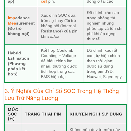
áp)
cell
pin.
động ở tải cao.
Độ chính xác cao
Xác định SOC dựa
Imp
edance
trong phòng thí
trên sự thay đổi trở
Mea
surement
nghiệm nhưng
kháng nội (Internal
(Đo trở
phức tạp và tốn chi
Resistance) của pin
kháng nội)
phí khi áp dụng
khi sạc/xả.
thực tế.
Kết hợp Coulomb
Độ chính xác rất
Hybrid
Counting + Voltage
cao, tự hiệu chỉnh
Estimation
để hiệu chỉnh lẫn
theo thời gian;
(Phương
nhau, thường được
được sử dụng
pháp kết
tích hợp trong các
trong pin BYD,
hợp)
BMS hiện đại.
Huawei, Sigenergy.
3. Ý Nghĩa Của Chỉ Số SOC Trong Hệ Thống
Lưu Trữ Năng Lượng
MỨC
SOC
TRẠNG THÁI PIN
KHUYẾN NGHỊ SỬ DỤNG
(%)
Không nên duy trì mức này