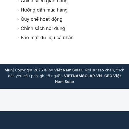
›
Chính sách giao hàng
›
Hướng dẫn mua hàng
›
Quy chế hoạt động
›
Chính sách nội dung
›
Bảo mật dữ liệu cá nhân
Mụn
| Copyright 2026 © by
Việt Nam Solar
. Mọi sự sao chép, trích
dẫn yêu cầu phải ghi rõ nguồn
VIETNAMSOLAR.VN
.
CEO Việt
Nam Solar