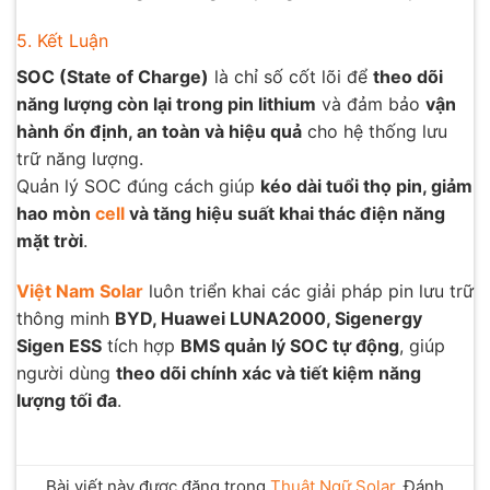
5. Kết Luận
SOC (State of Charge)
là chỉ số cốt lõi để
theo dõi
năng lượng còn lại trong pin lithium
và đảm bảo
vận
hành ổn định, an toàn và hiệu quả
cho hệ thống lưu
trữ năng lượng.
Quản lý SOC đúng cách giúp
kéo dài tuổi thọ pin, giảm
hao mòn
cell
và tăng hiệu suất khai thác điện năng
mặt trời
.
Việt Nam Solar
luôn triển khai các giải pháp pin lưu trữ
thông minh
BYD, Huawei LUNA2000, Sigenergy
Sigen ESS
tích hợp
BMS quản lý SOC tự động
, giúp
người dùng
theo dõi chính xác và tiết kiệm năng
lượng tối đa
.
Bài viết này được đăng trong
Thuật Ngữ Solar
. Đánh