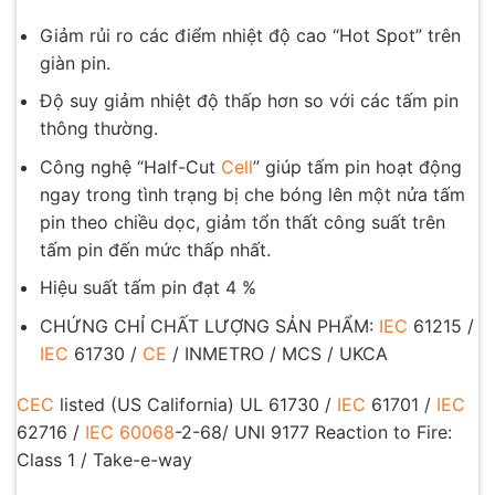
Giảm rủi ro các điểm nhiệt độ cao “Hot Spot” trên
giàn pin.
Độ suy giảm nhiệt độ thấp hơn so với các tấm pin
thông thường.
Công nghệ “Half-Cut
Cell
” giúp tấm pin hoạt động
ngay trong tình trạng bị che bóng lên một nửa tấm
pin theo chiều dọc, giảm tổn thất công suất trên
tấm pin đến mức thấp nhất.
Hiệu suất tấm pin đạt 4 %
CHỨNG CHỈ CHẤT LƯỢNG SẢN PHẨM:
IEC
61215 /
IEC
61730 /
CE
/ INMETRO / MCS / UKCA
CEC
listed (US California) UL 61730 /
IEC
61701 /
IEC
62716 /
IEC 60068
-2-68/ UNI 9177 Reaction to Fire:
Class 1 / Take-e-way