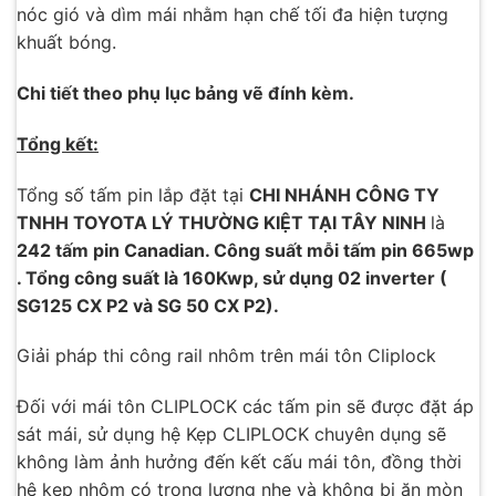
nóc gió và dìm mái nhằm hạn chế tối đa hiện tượng
khuất bóng.
Chi tiết theo phụ lục bảng vẽ đính kèm.
Tổng kết:
Tổng số tấm pin lắp đặt tại
CHI NHÁNH CÔNG TY
TNHH TOYOTA LÝ THƯỜNG KIỆT TẠI TÂY NINH
là
242 tấm pin Canadian. Công suất mỗi tấm pin 665wp
. Tổng công suất là 160Kwp, sử dụng 02 inverter (
SG125 CX P2 và SG 50 CX P2).
Giải pháp thi công rail nhôm trên mái tôn Cliplock
Đối với mái tôn CLIPLOCK các tấm pin sẽ được đặt áp
sát mái, sử dụng hệ Kẹp CLIPLOCK chuyên dụng sẽ
không làm ảnh hưởng đến kết cấu mái tôn, đồng thời
hệ kẹp nhôm có trọng lượng nhẹ và không bị ăn mòn