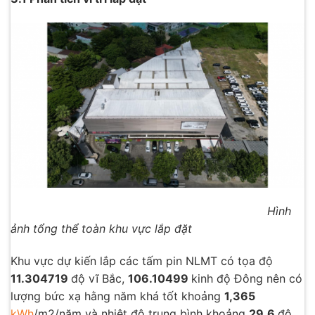
Hình
ảnh tổng thể toàn khu vực lắp đặt
Khu vực dự kiến lắp các tấm pin NLMT có tọa độ
11.304719
độ vĩ Bắc,
106.10499
kinh độ Đông nên có
lượng bức xạ hằng năm khá tốt khoảng
1,365
kWh
/m2/năm và nhiệt độ trung bình khoảng
29.6
độ