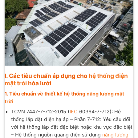
I. Các tiêu chuẩn áp dụng cho
hệ thống điện
mặt trời
hòa lưới
1. Tiêu chuẩn về thiết kế hệ thống
năng lượng mặt
trời
TCVN 7447-7-712-2015 (
IEC
60364-7-712): Hệ
thống lắp đặt điện hạ áp – Phần 7-712: Yêu cầu đối
với hệ thống lắp đặt đặc biệt hoặc khu vực đặc biệt
– Hệ thống nguồn quang điện sử dụng
năng lượng