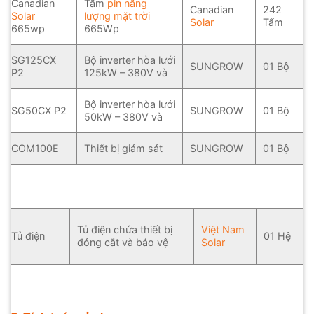
Canadian
Tấm
pin năng
Canadian
242
Solar
lượng mặt trời
Solar
Tấm
665wp
665Wp
SG125CX
Bộ inverter hòa lưới
SUNGROW
01 Bộ
P2
125kW – 380V và
Bộ inverter hòa lưới
SG50CX P2
SUNGROW
01 Bộ
50kW – 380V và
COM100E
Thiết bị giám sát
SUNGROW
01 Bộ
Tủ điện chứa thiết bị
Việt Nam
Tủ điện
01 Hệ
đóng cắt và bảo vệ
Solar