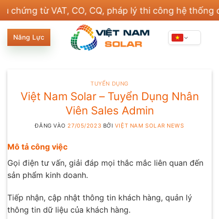
Bỏ
ng từ VAT, CO, CQ, pháp lý thi công hệ thống điện 
qua
nội
Năng Lực
dung
TUYỂN DỤNG
Việt Nam Solar – Tuyển Dụng Nhân
Viên Sales Admin
ĐĂNG VÀO
27/05/2023
BỞI
VIỆT NAM SOLAR NEWS
Mô tả công việc
Gọi điện tư vấn, giải đáp mọi thắc mắc liên quan đến
sản phẩm kinh doanh.
Tiếp nhận, cập nhật thông tin khách hàng, quản lý
thông tin dữ liệu của khách hàng.