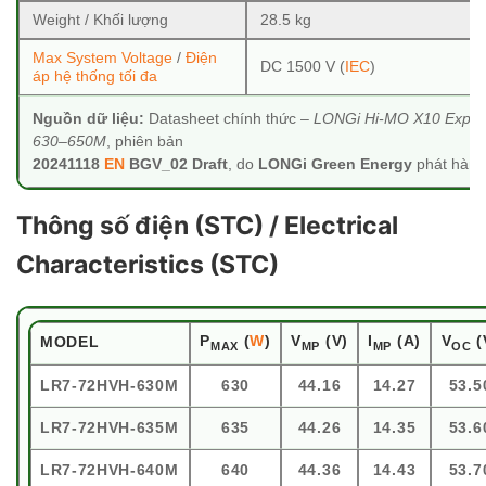
Weight / Khối lượng
28.5 kg
Max System Voltage
/
Điện
DC 1500 V (
IEC
)
áp hệ thống tối đa
Nguồn dữ liệu:
Datasheet chính thức –
LONGi Hi-MO X10 Explo
630–650M
, phiên bản
20241118
EN
BGV_02 Draft
, do
LONGi Green Energy
phát hành
Thông số điện (STC) / Electrical
Characteristics (STC)
P
(
W
)
V
(V)
I
(A)
V
(
MODEL
MAX
MP
MP
OC
LR7-72HVH-630M
630
44.16
14.27
53.5
LR7-72HVH-635M
635
44.26
14.35
53.6
LR7-72HVH-640M
640
44.36
14.43
53.7