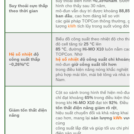
suy thoái điển hình
≈0,35%/năm
. Đường 
Suy thoái cực thấp
hình cho thấy sau 30 năm,
theo thời gian
mô-đun vẫn duy trì được khoảng
88,85%
ban đầu
, cao hơn đáng kể so với
các giải pháp TOPCon thông thường, giú
lượng
kWh
tích lũy trong suốt vòng đời d
Biểu đồ công suất theo nhiệt độ cho thấy 
độ cell tăng từ
25 °C
lên
85 °C
, đường
Hi-MO X10
luôn nằm cao 
Hệ số nhiệt
độ
TOPCon. Nhờ
công suất thấp
hệ số nhiệt
độ công suất chỉ khoảng 
−0,26%/°C
mô-đun
giữ công suất tốt hơn
trong điều kiện nắng nóng khắc nghiệt – 
phù hợp mái tôn, mái bê tông và nhà xưởn
Nam.
Cột so sánh trong hình thể hiện mô-đun
chỉ đạt khoảng
65%
trong điều kiện thử 
trong khi
Hi-MO X10
đạt tới
92%
. Điều n
tổn thất điện năng giảm rõ rệt
,
Giảm tổn thất điện
hiệu suất chuyển đổi và khả năng khai t
năng
cao hơn, mang lại
sản lượng
kWh
vượt 
cùng
công suất lắp đặt và giúp tối ưu chi phí t
điện sản xuất.