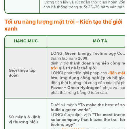
lượng tích lũy và rút ngắn thời gian hoàn vốn
cho hệ thống trong suốt 25–30 năm vận hành.
Tối ưu
năng lượng mặt trời
– Kiến tạo thế giới
xanh
HẠNG MỤC
MÔ TẢ
LONGi Green Energy Technology Co., L
thành lập năm
2000
,
định vị trở thành
doanh nghiệp công ng
trời
giá trị nhất thế giới
.
Giới thiệu tập
LONGi phát triển giải pháp cho
điện mặt t
đoàn
lớn, ứng dụng công nghiệp và hộ gia đ
đồng thời hướng tới cung cấp các giải ph
Power + Green Hydrogen”
phục vụ mục t
phát thải ròng bằng 0 toàn cầu.
Dưới sứ mệnh
“To make the best of sola
build a green world”
,
LONGi được định vị là
“The most trusted,
Sứ mệnh & định
solar company that blazes the trail for 
vị thương hiệu
technology”
–