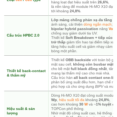
hàng loạt đạt hiệu suất trên
26,6%
,
là nền tảng để module Hi-MO X10 đạt h
tới khoảng
24,8%
.
Lớp màng chống phản xạ đa tầng
gi
ánh sáng, cải thiện
dòng ngắn mạch
;
bipolar hybrid passivation
nâng
Voc
,
chống suy giảm dưới tia UV.
Cấu trúc HPBC 2.0
Thiết kế
Soft Breakdown + tiếp xúc p
trở thấp
giảm tổn hao tại điểm tiếp xúc
tăng hiệu suất cell và giảm nhạy cảm v
bóng một phần.
Thiết kế
OBB backside
với toàn bộ gri
mặt sau cell,
không còn busbar mặt t
cho bề mặt
full black đồng nhất
, tăng
Thiết kế back-contact
mang lại thẩm mỹ cao cho mái nhà.
& thẩm mỹ
Cấu trúc hàn
all back contact one-lin
phân bố ứng suất đều hơn, hạn chế nứt 
phù hợp cả cho ứng dụng
BIPV
và mái k
Dòng Hi-MO X10 đạt công suất module đ
Wp
,
hiệu suất tối đa
khoảng
24,8%
,
cao hơn khoảng
30
W
và ~
1% tuyệt đố
Hiệu suất & sản
TOPCon phổ thông.
lượng
Nhờ mật độ công suất cao, hệ thống có