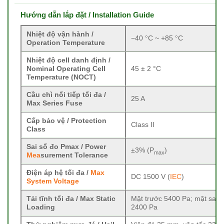
Hướng dẫn lắp đặt / Installation Guide
Nhiệt độ vận hành /
−40 °C ~ +85 °C
Operation Temperature
Nhiệt độ cell danh định /
Nominal Operating Cell
45 ± 2 °C
Temperature (NOCT)
Cầu chì nối tiếp tối đa /
25 A
Max Series Fuse
Cấp bảo vệ / Protection
Class II
Class
Sai số đo Pmax / Power
±3% (P
)
max
Mea
surement Tolerance
Điện áp hệ tối đa /
Max
DC 1500 V (
IEC
)
System Voltage
Tải tĩnh tối đa / Max Static
Mặt trước 5400 Pa; mặt sau
Loading
2400 Pa