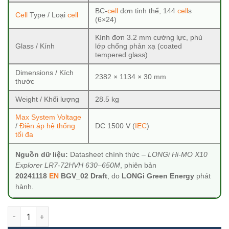
BC-
cell
đơn tinh thể, 144
cell
s
Cell
Type / Loại
cell
(6×24)
Kính đơn 3.2 mm cường lực, phủ
Glass / Kính
lớp chống phản xạ (coated
tempered glass)
Dimensions / Kích
2382 × 1134 × 30 mm
thước
Weight / Khối lượng
28.5 kg
Max System Voltage
/
Điện áp hệ thống
DC 1500 V (
IEC
)
tối đa
Nguồn dữ liệu:
Datasheet chính thức –
LONGi Hi-MO X10
Explorer LR7-72HVH 630–650M
, phiên bản
20241118
EN
BGV_02 Draft
, do
LONGi Green Energy
phát
hành.
Tấm Pin Năng Lượng Mặt Trời Longi Solar 640Wp - Himo X10- 