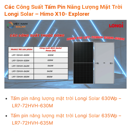
Các
Công Suất
Tấm Pin
Năng Lượng Mặt Trời
Longi
Solar
– Himo X10- Explorer
Tấm pin
năng lượng mặt trời
Longi
Solar
630Wp –
LR7-72HVH-630M
Tấm pin
năng lượng mặt trời
Longi
Solar
635Wp –
LR7-72HVH-635M