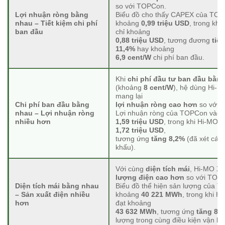
so với TOPCon.
Lợi nhuận ròng bằng
Biểu đồ cho thấy CAPEX của TO
nhau – Tiết kiệm chi phí
khoảng
0,99 triệu USD
, trong kh
ban đầu
chỉ khoảng
0,88 triệu USD
, tương đương
tiết
11,4%
hay khoảng
6,9 cent/W
chi phí ban đầu.
Khi
chi phí đầu tư ban đầu bằn
(khoảng
8 cent/W
), hệ dùng Hi-
mang lại
Chi phí ban đầu bằng
lợi nhuận ròng cao hơn
so với 
nhau – Lợi nhuận ròng
Lợi nhuận ròng của TOPCon vào 
nhiều hơn
1,59 triệu USD
, trong khi Hi-MO X
1,72 triệu USD
,
tương ứng
tăng 8,2%
(đã xét các 
khấu).
Với cùng
diện tích mái
, Hi-MO X
lượng điện cao hơn
so với TOP
Diện tích mái bằng nhau
Biểu đồ thể hiện sản lượng của 
– Sản xuất điện nhiều
khoảng
40 221 MWh
, trong khi H
hơn
đạt khoảng
43 632 MWh
, tương ứng
tăng 8,
lượng trong cùng điều kiện vận hà