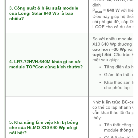
định
3. Công suất & hiệu suất module
P
= 640 W
với hiệu
max
của Longi Solar 640 Wp là bao
Điều này giúp hệ thốn
nhiêu?
chi phí giá đỡ, cáp DC 
LCOE
cho cả dự án roo
So với nhiều module
T
X10 640 Wp thường
cao hơn ~30 Wp
và đạ
tuyệt đối
. Cấu trúc H
mặt sau giúp:
4. LR7-72HVH-640M khác gì so với
module TOPCon cùng kích thước?
Tăng điện áp h
Giảm tổn thất qu
Khai thác sản lượ
che phức tạp.
Nhờ
kiến trúc BC-cell
có thể cô lập nhanh vùn
vẫn khai thác tối đa p
thấy:
5. Khả năng làm việc khi bị bóng
Tổn thất công su
che của Hi-MO X10 640 Wp có gì
module thông th
nổi bật?
Có thể duy trì
>9