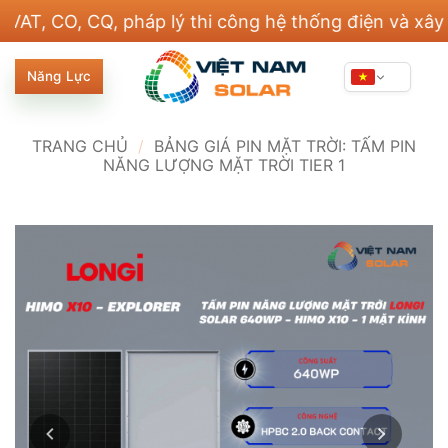
Bỏ
, CQ, pháp lý thi công hệ thống điện và xây dựng
qua
nội
Năng Lực
dung
TRANG CHỦ
/
BẢNG GIÁ PIN MẶT TRỜI: TẤM PIN
NĂNG LƯỢNG MẶT TRỜI TIER 1