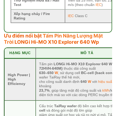
Thử nghiệm mưa đá / Hail
Viên đá 25 mm, vận tốc 23
Test
m/s (theo chuẩn
IEC
)
Xếp hạng cháy / Fire
IEC
Class C
Rating
Ưu điểm nổi bật
Tấm Pin Năng Lượng Mặt
Trời
LONGi Hi-MO X10 Explorer 640 Wp
HẠNG MỤC
MÔ TẢ
Tấm pin
LONGi Hi-MO X10 Explorer 640 Wp 
72HVH-640M)
thuộc dải công suất
630–650
W
, sử dụng cell
BC-cell (back conta
High Power |
wafer TaiRay thế hệ mới,
High
cho công suất danh định
640
W
với
hiệu suất
Efficiency
khoảng
23,7%
, giúp tăng mật độ công suất và
kWh
/kW
diện tích mái so với các dòng PERC truyền thố
Cấu trúc
TaiRay wafer
độ bền cao kết hợp thi
cell
và đóng gói mật độ lớn giúp
giảm ứng suất cơ học và rủi ro nứt vi mô. Tấm 