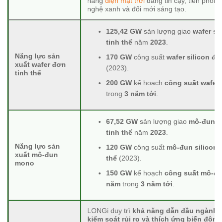
hãng
điện mặt trời
đáng tin cậy, tiên phon
nghệ xanh và đổi mới sáng tạo.
125,42 GW
sản lượng giao
wafer si
tinh thể
năm
2023
.
Năng lực sản
170 GW
công suất
wafer silicon đơ
xuất wafer đơn
(2023).
tinh thể
200 GW
kế hoạch
công suất wafer
trong
3 năm tới
.
67,52 GW
sản lượng giao
mô-đun s
tinh thể
năm
2023
.
Năng lực sản
120 GW
công suất
mô-đun silicon 
xuất mô-đun
thể
(2023).
mono
150 GW
kế hoạch
công suất mô-đ
năm
trong
3 năm tới
.
LONGi duy trì
khả năng dẫn đầu ngành t
kiểm soát rủi ro và thích ứng biến động