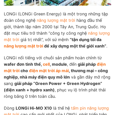
LONGi (LONGi Green Energy) là một trong những tập
đoàn công nghệ
năng lượng mặt trời
hàng đầu thế
giới, thành lập năm 2000 tại Tây An, Trung Quốc. Họ
đặt mục tiêu trở thành “công ty công nghệ
năng lượng
mặt trời
giá trị nhất”, với sứ mệnh
“tận dụng tối đa
năng lượng mặt trời
để xây dựng một thế giới xanh”
.
LONGi nổi tiếng với chuỗi sản phẩm hoàn chỉnh từ
wafer đơn tinh thể,
cell
, module
, đến
giải pháp
điện
mặt trời
cho
điện mặt trời áp mái
, thương mại – công
nghiệp, nhà máy điện quy mô lớn
và gần đây mở rộng
sang
giải pháp “Green Power + Green Hydrogen”
(điện xanh + hydro xanh)
, phục vụ lộ trình phát thải
ròng bằng 0 trên toàn cầu.
Dòng
LONGi Hi-MO X10
là thế hệ
tấm pin năng lượng
mặt trời
cao cấp mới nhất của LONGi, phát triển trên