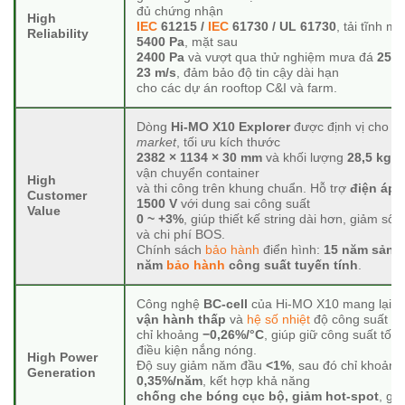
đủ chứng nhận
High
IEC
61215 /
IEC
61730 / UL 61730
, tải tĩnh mặ
Reliability
5400 Pa
, mặt sau
2400 Pa
và vượt qua thử nghiệm mưa đá
25 
23 m/s
, đảm bảo độ tin cậy dài hạn
cho các dự án rooftop C&I và farm.
Dòng
Hi-MO X10 Explorer
được định vị cho
di
market
, tối ưu kích thước
2382 × 1134 × 30 mm
và khối lượng
28,5 kg
, 
vận chuyển container
High
và thi công trên khung chuẩn. Hỗ trợ
điện áp 
Customer
1500 V
với dung sai công suất
Value
0 ~ +3%
, giúp thiết kế string dài hơn, giảm số
và chi phí BOS.
Chính sách
bảo hành
điển hình:
15 năm sản 
năm
bảo hành
công suất tuyến tính
.
Công nghệ
BC-cell
của Hi-MO X10 mang lại
n
vận hành thấp
và
hệ số nhiệt
độ công suất
chỉ khoảng
−0,26%/°C
, giúp giữ công suất tốt 
điều kiện nắng nóng.
High Power
Độ suy giảm năm đầu
<1%
, sau đó chỉ khoảng
Generation
0,35%/năm
, kết hợp khả năng
chống che bóng cục bộ, giảm hot-spot
, gi