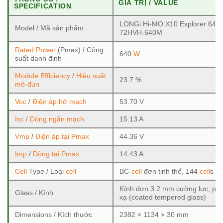
GIÁ TRỊ / VALUE
SPECIFICATION
LONGi Hi-MO X10 Explorer 640
Model / Mã sản phẩm
72HVH-640M
Rated Power
(Pmax) / Công
640
W
suất danh định
Module Efficiency
/
Hiệu suất
23.7 %
mô-đun
Voc
/
Điện áp hở mạch
53.70 V
Isc
/
Dòng ngắn mạch
15.13 A
Vmp
/
Điện áp tại Pmax
44.36 V
Imp
/
Dòng tại Pmax
14.43 A
Cell
Type / Loại
cell
BC-
cell
đơn tinh thể, 144
cell
s (
Kính đơn 3.2 mm cường lực, ph
Glass / Kính
xạ (coated tempered glass)
Dimensions / Kích thước
2382 × 1134 × 30 mm