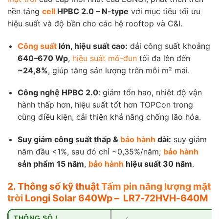
nền tảng
cell
HPBC 2.0 – N-type
với mục tiêu tối ưu
hiệu suất và độ bền cho các hệ rooftop và C&I.
Công suất
lớn, hiệu suất cao:
dải công suất khoảng
640–670 Wp
,
hiệu suất mô-đun
tối đa lên đến
~24,8%
, giúp tăng sản lượng trên mỗi m² mái.
Công nghệ HPBC 2.0
: giảm tổn hao, nhiệt độ vận
hành thấp hơn, hiệu suất tốt hơn TOPCon trong
cùng điều kiện, cải thiện khả năng chống lão hóa.
Suy giảm công suất thấp &
bảo hành
dài:
suy giảm
năm đầu <1%, sau đó chỉ ~0,35%/năm;
bảo hành
sản phẩm 15 năm
,
bảo hành
hiệu suất 30 năm
.
2. Thông số kỹ thuật
Tấm pin năng lượng mặt
trời
Longi Solar 640Wp –
LR7-72HVH-640M
THÔNG SỐ /