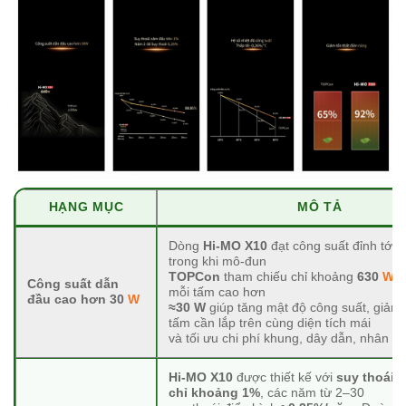
HẠNG MỤC
MÔ TẢ
Dòng
Hi-MO X10
đạt công suất đỉnh tới
trong khi mô-đun
TOPCon
tham chiếu chỉ khoảng
630
W
.
Công suất dẫn
mỗi tấm cao hơn
đầu cao hơn 30
W
≈30 W
giúp tăng mật độ công suất, giảm
tấm cần lắp trên cùng diện tích mái
và tối ưu chi phí khung, dây dẫn, nhân c
Hi-MO X10
được thiết kế với
suy thoái 
chỉ khoảng 1%
, các năm từ 2–30