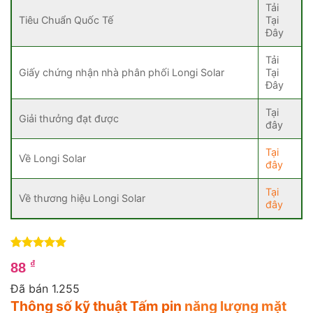
Tải
Tiêu Chuẩn Quốc Tế
Tại
Đây
Tải
Giấy chứng nhận nhà phân phối Longi Solar
Tại
Đây
Tại
Giải thưởng đạt được
đây
Tại
Về Longi Solar
đây
Tại
Về thương hiệu Longi Solar
đây
5
1
trên 5
₫
88
dựa trên
đánh giá
Đã bán 1.255
Thông số kỹ thuật Tấm pin
năng lượng mặt