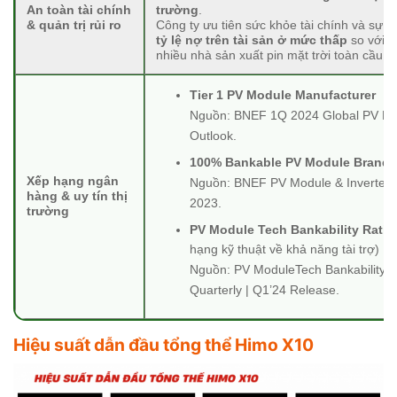
An toàn tài chính
trường
.
& quản trị rủi ro
Công ty ưu tiên sức khỏe tài chính và sự ổn
tỷ lệ nợ trên tài sản ở mức thấp
so với
nhiều nhà sản xuất pin mặt trời toàn cầu k
Tier 1 PV Module Manufacturer
Nguồn: BNEF 1Q 2024 Global PV Ma
Outlook.
100% Bankable PV Module Brand
Xếp hạng ngân
Nguồn: BNEF PV Module & Inverter B
hàng & uy tín thị
2023.
trường
PV Module Tech Bankability Ratin
hạng kỹ thuật về khả năng tài trợ)
Nguồn: PV ModuleTech Bankability R
Quarterly | Q1’24 Release.
Hiệu suất dẫn đầu tổng thể Himo X10