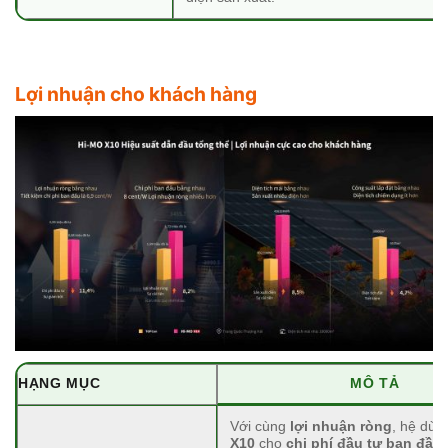
Lợi nhuận cho khách hàng
HẠNG MỤC
MÔ TẢ
Với cùng
lợi nhuận ròng
, hệ dù
X10
cho
chi phí đầu tư ban đầu