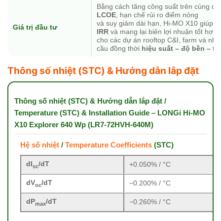
Bằng cách tăng công suất trên cùng diệ
LCOE
, hạn chế rủi ro điểm nóng
và suy giảm dài hạn, Hi-MO X10 giúp t
Giá trị đầu tư
IRR
và mang lại biên lợi nhuận tốt hơn
cho các dự án rooftop C&I, farm và nh
cầu đồng thời
hiệu suất – độ bền – t
Thông số nhiệt (STC) & Hướng dẫn lắp đặt
Thông số nhiệt (STC) & Hướng dẫn lắp đặt /
Temperature (STC) & Installation Guide – LONGi Hi-MO
X10 Explorer 640 Wp (LR7-72HVH-640M)
Hệ số nhiệt
/
Temperature Coefficients
(STC)
dI
/dT
+0.050% / °C
sc
dV
/dT
−0.200% / °C
oc
dP
/dT
−0.260% / °C
max