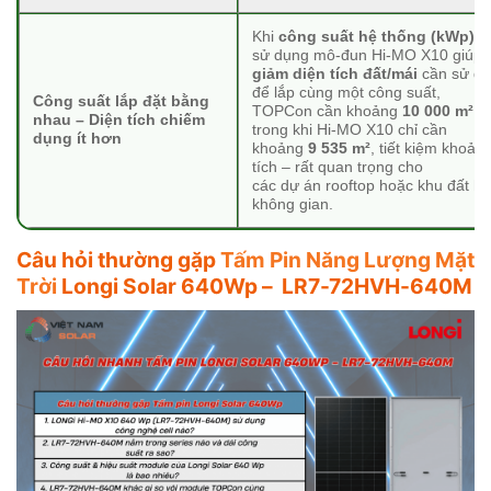
Khi
công suất hệ thống (kWp) 
sử dụng mô-đun Hi-MO X10 giúp
giảm diện tích đất/mái
cần sử dụ
để lắp cùng một công suất,
Công suất lắp đặt bằng
TOPCon cần khoảng
10 000 m²
di
nhau – Diện tích chiếm
trong khi Hi-MO X10 chỉ cần
dụng ít hơn
khoảng
9 535 m²
, tiết kiệm khoản
tích – rất quan trọng cho
các dự án rooftop hoặc khu đất h
không gian.
Câu hỏi thường gặp
Tấm Pin Năng Lượng Mặt
Trời
Longi Solar 640Wp –
LR7-72HVH-640M