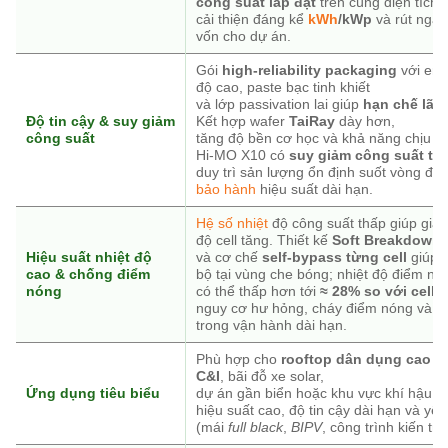
công suất lắp đặt
trên cùng diện tích 
cải thiện đáng kể
kWh
/kWp
và rút ngắn
vốn cho dự án.
Gói
high-reliability packaging
với enc
độ cao, paste bạc tinh khiết
và lớp passivation lai giúp
hạn chế lão
Độ tin cậy & suy giảm
Kết hợp wafer
TaiRay
dày hơn,
công suất
tăng độ bền cơ học và khả năng chịu ứ
Hi-MO X10 có
suy giảm công suất th
duy trì sản lượng ổn định suốt vòng đời
bảo hành
hiệu suất dài hạn.
Hệ số nhiệt
độ công suất thấp giúp giảm 
độ cell tăng. Thiết kế
Soft Breakdown
Hiệu suất nhiệt độ
và cơ chế
self-bypass từng cell
giúp g
cao & chống điểm
bộ tại vùng che bóng; nhiệt độ điểm nó
nóng
có thể thấp hơn tới
≈ 28% so với cell
nguy cơ hư hỏng, cháy điểm nóng và tổ
trong vận hành dài hạn.
Phù hợp cho
rooftop dân dụng cao c
C&I
, bãi đỗ xe solar,
Ứng dụng tiêu biểu
dự án gần biển hoặc khu vực khí hậu k
hiệu suất cao, độ tin cậy dài hạn và yế
(mái
full black
,
BIPV
, công trình kiến trú