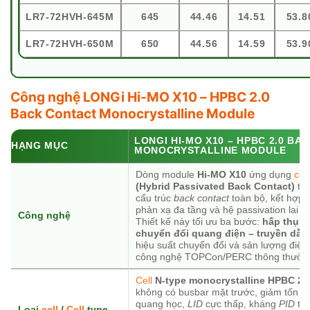
LR7-72HVH-645M
645
44.46
14.51
53.8
LR7-72HVH-650M
650
44.56
14.59
53.9
Công nghệ LONGi Hi-MO X10 – HPBC 2.0
Back Contact Monocrystalline Module
LONGI HI-MO X10 – HPBC 2.0 BA
HẠNG MỤC
MONOCRYSTALLINE MODULE
Dòng module
Hi-MO X10
ứng dụng
cell
(Hybrid Passivated Back Contact)
thế
cấu trúc
back contact
toàn bộ, kết hợp
phản xạ đa tầng và hệ passivation lai l
Công nghệ
Thiết kế này tối ưu ba bước:
hấp thụ á
chuyển đổi quang điện – truyền dẫn
hiệu suất chuyển đổi và sản lượng điện 
công nghệ TOPCon/PERC thông thườn
Cell
N-type monocrystalline HPBC 2.
không có busbar mặt trước, giảm tổn h
quang học,
LID
cực thấp, kháng
PID
tốt
Loại
cell
/
Cell
type