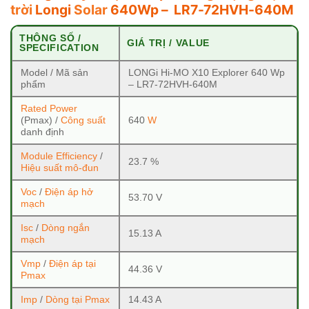
trời
Longi
Solar
640Wp –
LR7-72HVH-640M
THÔNG SỐ /
GIÁ TRỊ / VALUE
SPECIFICATION
Model / Mã sản
LONGi Hi-MO X10 Explorer 640 Wp
phẩm
– LR7-72HVH-640M
Rated Power
(Pmax) /
Công suất
640
W
danh định
Module Efficiency
/
23.7 %
Hiệu suất mô-đun
Voc
/
Điện áp hở
53.70 V
mạch
Isc
/
Dòng ngắn
15.13 A
mạch
Vmp
/
Điện áp tại
44.36 V
Pmax
Imp
/
Dòng tại Pmax
14.43 A