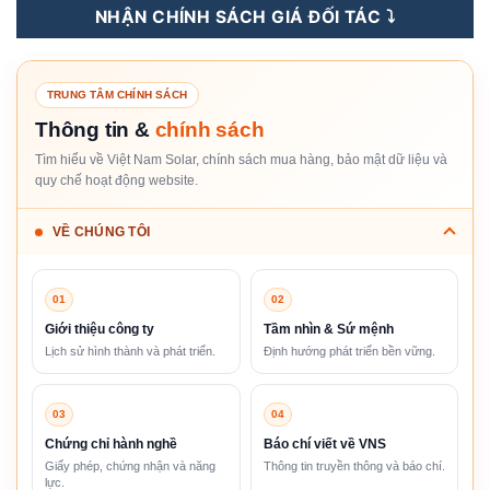
NHẬN CHÍNH SÁCH GIÁ ĐỐI TÁC ⤵️
TRUNG TÂM CHÍNH SÁCH
Thông tin &
chính sách
Tìm hiểu về Việt Nam Solar, chính sách mua hàng, bảo mật dữ liệu và
quy chế hoạt động website.
VỀ CHÚNG TÔI
01
02
Giới thiệu công ty
Tầm nhìn & Sứ mệnh
Lịch sử hình thành và phát triển.
Định hướng phát triển bền vững.
03
04
Chứng chỉ hành nghề
Báo chí viết về VNS
Giấy phép, chứng nhận và năng
Thông tin truyền thông và báo chí.
lực.