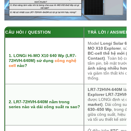
CÂU HỎI / QUESTION
TRẢ LỜI / ANSWER
Model
Longi Solar 6
MO X10 Explorer
, sử 
BC-cell thế hệ mới (
1. LONGi Hi-MO X10 640 Wp (LR7-
Contact)
. Toàn bộ cự
72HVH-640M) sử dụng
công nghệ
tấm pin, bề mặt trước p
cell
nào?
ánh sáng nhiều hơn
,
và giảm tổn thất khi c
thống.
LR7-72HVH-640M
là m
Explorer LR7-72HVH 
được LONGi định vị c
2. LR7-72HVH-640M nằm trong
market)
. Dải công suất
series nào và dải công suất ra sao?
630–650 Wp
, trong đó
giữa công suất, hiệu su
và tối ưu thiết kế string.
Ở điều kiện
STC
, mod