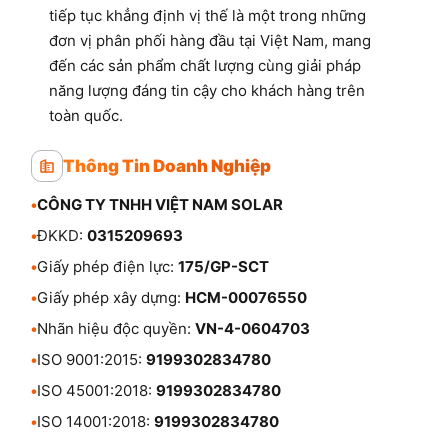
tiếp tục khẳng định vị thế là một trong những
đơn vị phân phối hàng đầu tại Việt Nam, mang
đến các sản phẩm chất lượng cùng giải pháp
năng lượng đáng tin cậy cho khách hàng trên
toàn quốc.
Thông Tin Doanh Nghiệp
•
CÔNG TY TNHH VIỆT NAM SOLAR
•
ĐKKD:
0315209693
•
Giấy phép điện lực:
175/GP-SCT
•
Giấy phép xây dựng:
HCM-00076550
•
Nhãn hiệu độc quyền:
VN-4-0604703
•
ISO 9001:2015:
9199302834780
•
ISO 45001:2018:
9199302834780
•
ISO 14001:2018:
9199302834780