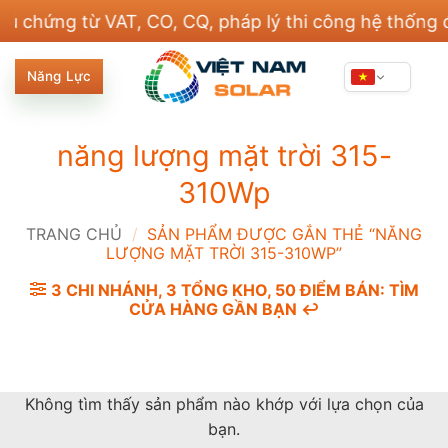
Bỏ
ứng từ VAT, CO, CQ, pháp lý thi công hệ thống điện 
qua
nội
Năng Lực
dung
năng lượng mặt trời 315-
310Wp
TRANG CHỦ
/
SẢN PHẨM ĐƯỢC GẮN THẺ “NĂNG
LƯỢNG MẶT TRỜI 315-310WP”
3 CHI NHÁNH, 3 TỔNG KHO, 50 ĐIỂM BÁN: TÌM
CỬA HÀNG GẦN BẠN ↩️
Không tìm thấy sản phẩm nào khớp với lựa chọn của
bạn.