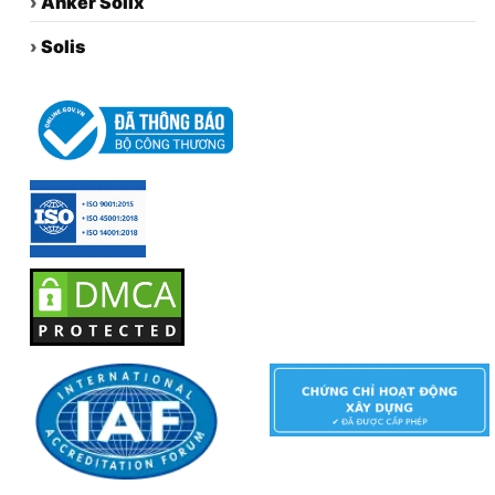
›
Anker Solix
›
Solis