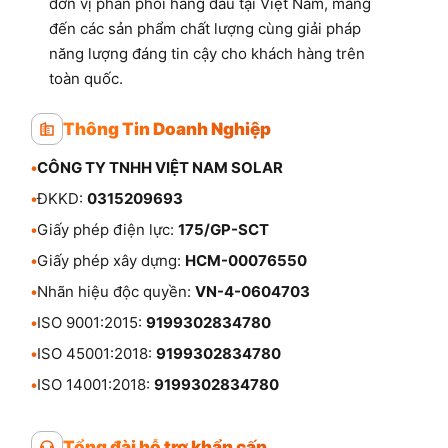
đơn vị phân phối hàng đầu tại Việt Nam, mang
đến các sản phẩm chất lượng cùng giải pháp
năng lượng đáng tin cậy cho khách hàng trên
toàn quốc.
Thông Tin Doanh Nghiệp
•
CÔNG TY TNHH VIỆT NAM SOLAR
•
ĐKKD:
0315209693
•
Giấy phép điện lực:
175/GP-SCT
•
Giấy phép xây dựng:
HCM-00076550
•
Nhãn hiệu độc quyền:
VN-4-0604703
•
ISO 9001:2015:
9199302834780
•
ISO 45001:2018:
9199302834780
•
ISO 14001:2018:
9199302834780
Tổng đài hỗ trợ khẩn cấp