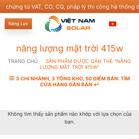
Bỏ
ng từ VAT, CO, CQ, pháp lý thi công hệ thống điện 
qua
nội
Năng Lực
dung
năng lượng mặt trời 415w
TRANG CHỦ
/
SẢN PHẨM ĐƯỢC GẮN THẺ “NĂNG
LƯỢNG MẶT TRỜI 415W”
3 CHI NHÁNH, 3 TỔNG KHO, 50 ĐIỂM BÁN: TÌM
CỬA HÀNG GẦN BẠN ↩️
Không tìm thấy sản phẩm nào khớp với lựa chọn của
bạn.