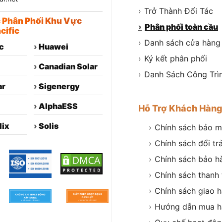
›
Trở Thành Đối Tác
c Phân Phối Khu Vực
›
Phân phối toàn cầu
cific
›
Danh sách cửa hàng
c
›
Huawei
›
Ký kết phân phối
›
Canadian Solar
›
Danh Sách Công Trì
ar
›
Sigenergy
›
AlphaESS
Hỗ Trợ Khách Hàn
lix
›
Solis
›
Chính sách bảo m
›
Chính sách đổi tr
›
Chính sách bảo h
›
Chính sách thanh
›
Chính sách giao 
›
Hướng dẫn mua h