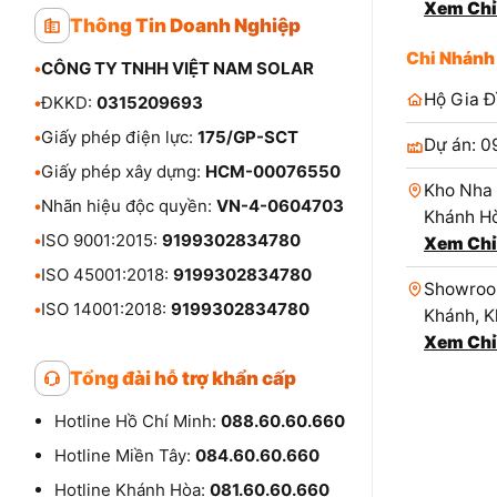
Xem Chỉ
Thông Tin Doanh Nghiệp
Chi Nhánh
•
CÔNG TY TNHH VIỆT NAM SOLAR
Hộ Gia Đ
•
ĐKKD:
0315209693
•
Giấy phép điện lực:
175/GP-SCT
Dự án: 0
•
Giấy phép xây dựng:
HCM-00076550
Kho Nha 
•
Nhãn hiệu độc quyền:
VN-4-0604703
Khánh Hò
•
ISO 9001:2015:
9199302834780
Xem Chỉ
•
ISO 45001:2018:
9199302834780
Showroom
•
ISO 14001:2018:
9199302834780
Khánh, K
Xem Chỉ
Tổng đài hỗ trợ khẩn cấp
Hotline Hồ Chí Minh:
088.60.60.660
Hotline Miền Tây:
084.60.60.660
Hotline Khánh Hòa:
081.60.60.660