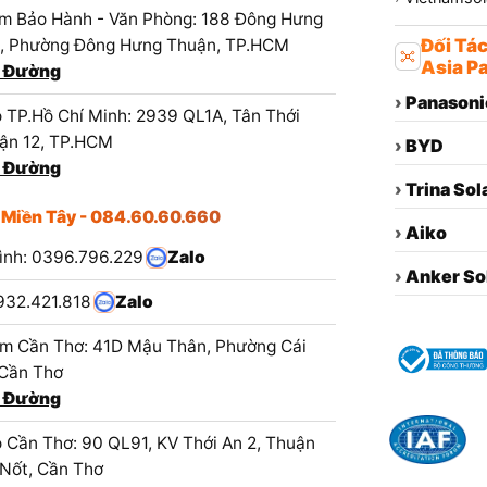
m Bảo Hành - Văn Phòng: 188 Đông Hưng
1, Phường Đông Hưng Thuận, TP.HCM
Đối Tá
Asia Pa
 Đường
›
Panasoni
 TP.Hồ Chí Minh: 2939 QL1A, Tân Thới
ận 12, TP.HCM
›
BYD
 Đường
›
Trina Sol
 Miền Tây - 084.60.60.660
›
Aiko
ình: 0396.796.229
Zalo
›
Anker So
932.421.818
Zalo
m Cần Thơ: 41D Mậu Thân, Phường Cái
 Cần Thơ
 Đường
 Cần Thơ: 90 QL91, KV Thới An 2, Thuận
 Nốt, Cần Thơ