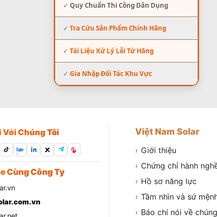
✓
Quy Chuẩn Thi Công Dân Dụng
✓
Tra Cứu Sản Phẩm Chính Hãng
✓
Tài Liệu Xử Lý Lỗi Từ Hãng
✓
Gia Nhập Đối Tác Khu Vực
Việt Nam Solar
i Với Chúng Tôi
›
Giới thiệu
Zalo
›
Chứng chỉ hành ngh
e Cùng Công Ty
›
Hồ sơ năng lực
ar.vn
›
Tầm nhìn và sứ mện
lar.com.vn
›
Báo chí nói về chúng
r.net