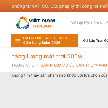
Bỏ
đủ chứng từ VAT, CO, CQ, pháp lý thi công hệ thống 
qua
nội
Tìm
dung
kiếm:
Đạt ISO 9001 - 45001 - 14001
Giá Lắp Trọn Gó
Cẩm Nang Solar 2026
năng lượng mặt trời 505w
TRANG CHỦ
/
SẢN PHẨM ĐƯỢC GẮN THẺ “NĂNG 
Không tìm thấy sản phẩm nào khớp với lựa chọn của