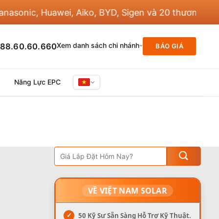
sonic, Huawei, Aiko, BYD, Sigen và 20 thương hiệu k
Xem danh sách chi nhánh
88.60.60.660
BÁO GIÁ
Năng Lực EPC
VỀ VIỆT NAM SOLAR
✓
50 Kỹ Sư Sẵn Sàng Hỗ Trợ Kỹ Thuật.