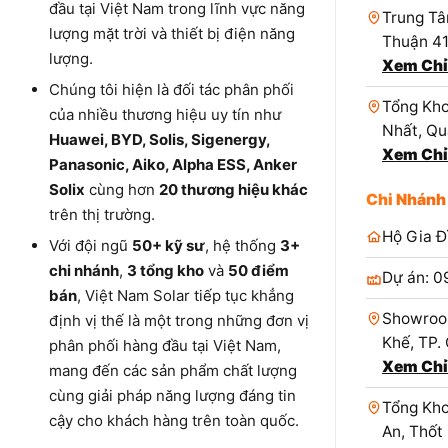
đầu tại Việt Nam trong lĩnh vực năng
Trung Tâ
lượng mặt trời và thiết bị điện năng
Thuận 4
lượng.
Xem Chỉ
Chúng tôi hiện là đối tác phân phối
Tổng Kho
của nhiều thương hiệu uy tín như
Nhất, Qu
Huawei, BYD, Solis, Sigenergy,
Xem Chỉ
Panasonic, Aiko, Alpha ESS, Anker
Solix
cùng hơn
20 thương hiệu khác
Chi Nhánh
trên thị trường.
Hộ Gia Đ
Với đội ngũ
50+ kỹ sư
, hệ thống
3+
chi nhánh
,
3 tổng kho
và
50 điểm
Dự án: 0
bán
, Việt Nam Solar tiếp tục khẳng
Showroo
định vị thế là một trong những đơn vị
Khế, TP.
phân phối hàng đầu tại Việt Nam,
Xem Chỉ
mang đến các sản phẩm chất lượng
cùng giải pháp năng lượng đáng tin
Tổng Kho
cậy cho khách hàng trên toàn quốc.
An, Thốt