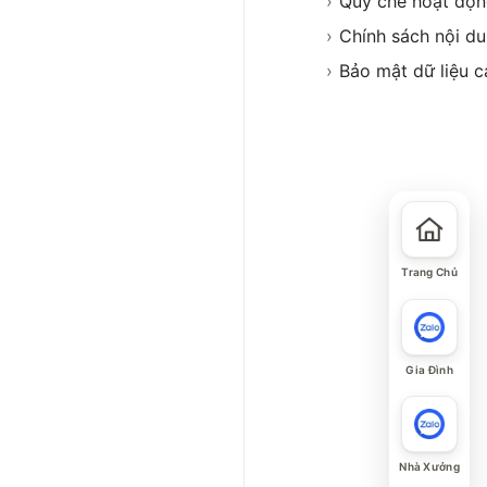
›
Quy chế hoạt độ
›
Chính sách nội d
›
Bảo mật dữ liệu c
Trang Chủ
Gia Đình
Nhà Xưởng