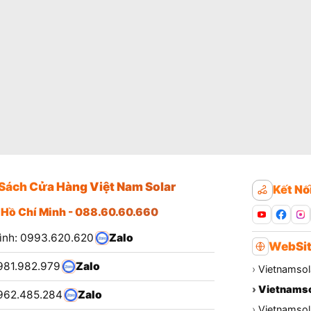
Sách Cửa Hàng Việt Nam Solar
Kết Nố
 Hồ Chí Minh - 088.60.60.660
ình: 0993.620.620
Zalo
WebSit
981.982.979
Zalo
›
Vietnamsol
›
Vietnamso
962.485.284
Zalo
›
Vietnamsola