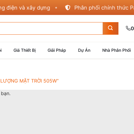
điện và xây dựng
Phân phối chính thức Pana
0
i
Giá Thiết Bị
Giải Pháp
Dự Án
Nhà Phân Phối
LƯỢNG MẶT TRỜI 505W”
 bạn.