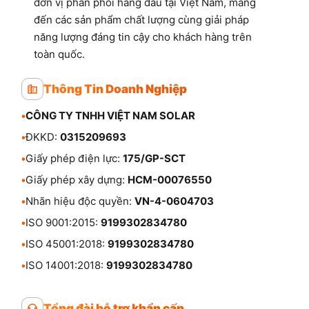
đơn vị phân phối hàng đầu tại Việt Nam, mang
đến các sản phẩm chất lượng cùng giải pháp
năng lượng đáng tin cậy cho khách hàng trên
toàn quốc.
Thông Tin Doanh Nghiệp
•
CÔNG TY TNHH VIỆT NAM SOLAR
•
ĐKKD:
0315209693
•
Giấy phép điện lực:
175/GP-SCT
•
Giấy phép xây dựng:
HCM-00076550
•
Nhãn hiệu độc quyền:
VN-4-0604703
•
ISO 9001:2015:
9199302834780
•
ISO 45001:2018:
9199302834780
•
ISO 14001:2018:
9199302834780
Tổng đài hỗ trợ khẩn cấp