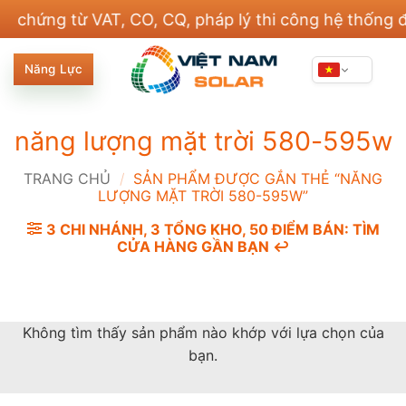
Bỏ
hứng từ VAT, CO, CQ, pháp lý thi công hệ thống điện
qua
nội
Năng Lực
dung
năng lượng mặt trời 580-595w
TRANG CHỦ
/
SẢN PHẨM ĐƯỢC GẮN THẺ “NĂNG
LƯỢNG MẶT TRỜI 580-595W”
3 CHI NHÁNH, 3 TỔNG KHO, 50 ĐIỂM BÁN: TÌM
CỬA HÀNG GẦN BẠN ↩️
Không tìm thấy sản phẩm nào khớp với lựa chọn của
bạn.