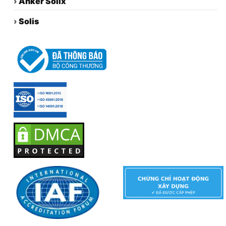
›
Anker Solix
›
Solis