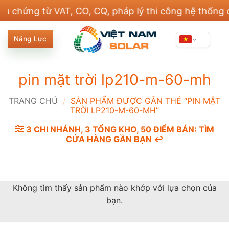
Bỏ
ứng từ VAT, CO, CQ, pháp lý thi công hệ thống điện
qua
nội
Năng Lực
dung
pin mặt trời lp210-m-60-mh
TRANG CHỦ
/
SẢN PHẨM ĐƯỢC GẮN THẺ “PIN MẶT
TRỜI LP210-M-60-MH”
3 CHI NHÁNH, 3 TỔNG KHO, 50 ĐIỂM BÁN: TÌM
CỬA HÀNG GẦN BẠN ↩️
Không tìm thấy sản phẩm nào khớp với lựa chọn của
bạn.