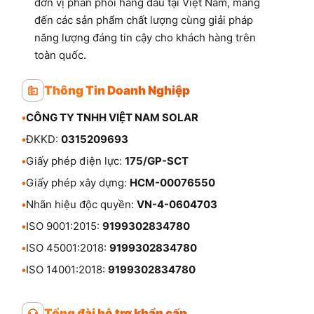
đơn vị phân phối hàng đầu tại Việt Nam, mang
đến các sản phẩm chất lượng cùng giải pháp
năng lượng đáng tin cậy cho khách hàng trên
toàn quốc.
Thông Tin Doanh Nghiệp
•
CÔNG TY TNHH VIỆT NAM SOLAR
•
ĐKKD:
0315209693
•
Giấy phép điện lực:
175/GP-SCT
•
Giấy phép xây dựng:
HCM-00076550
•
Nhãn hiệu độc quyền:
VN-4-0604703
•
ISO 9001:2015:
9199302834780
•
ISO 45001:2018:
9199302834780
•
ISO 14001:2018:
9199302834780
Tổng đài hỗ trợ khẩn cấp