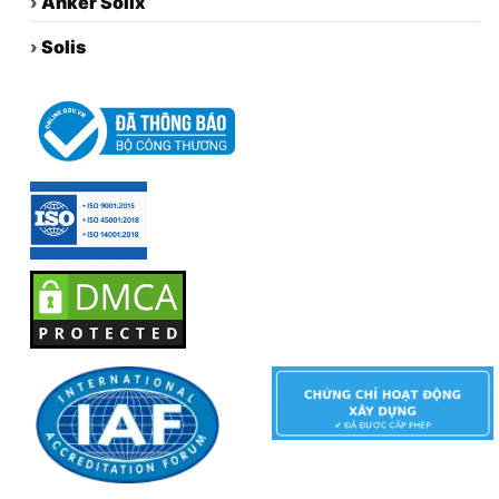
›
Anker Solix
›
Solis