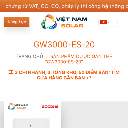
Bỏ
ng từ VAT, CO, CQ, pháp lý thi công hệ thống điện v
qua
nội
Năng Lực
dung
GW3000-ES-20
TRANG CHỦ
/
SẢN PHẨM ĐƯỢC GẮN THẺ
“GW3000-ES-20”
3 CHI NHÁNH, 3 TỔNG KHO, 50 ĐIỂM BÁN: TÌM
CỬA HÀNG GẦN BẠN ↩️