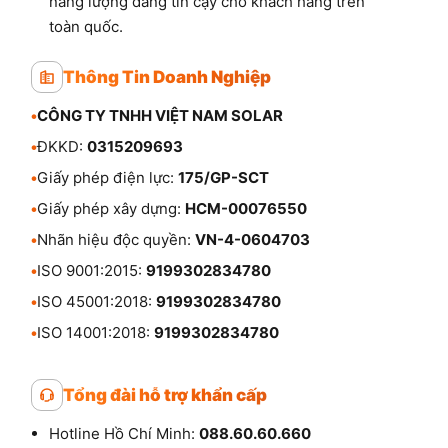
năng lượng đáng tin cậy cho khách hàng trên
toàn quốc.
Thông Tin Doanh Nghiệp
•
CÔNG TY TNHH VIỆT NAM SOLAR
•
ĐKKD:
0315209693
•
Giấy phép điện lực:
175/GP-SCT
•
Giấy phép xây dựng:
HCM-00076550
•
Nhãn hiệu độc quyền:
VN-4-0604703
•
ISO 9001:2015:
9199302834780
•
ISO 45001:2018:
9199302834780
•
ISO 14001:2018:
9199302834780
Tổng đài hỗ trợ khẩn cấp
Hotline Hồ Chí Minh:
088.60.60.660