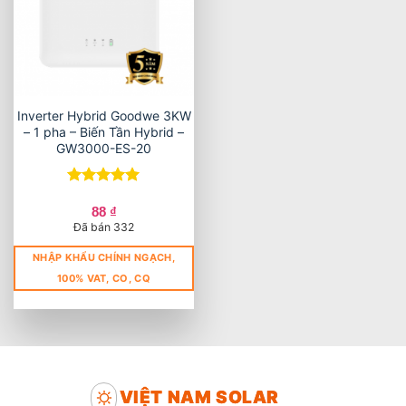
Inverter Hybrid Goodwe 3KW
– 1 pha – Biến Tần Hybrid –
GW3000-ES-20
Được xếp
hạng
5
5
88
₫
sao
Đã bán 332
NHẬP KHẨU CHÍNH NGẠCH,
100% VAT, CO, CQ
VIỆT NAM SOLAR