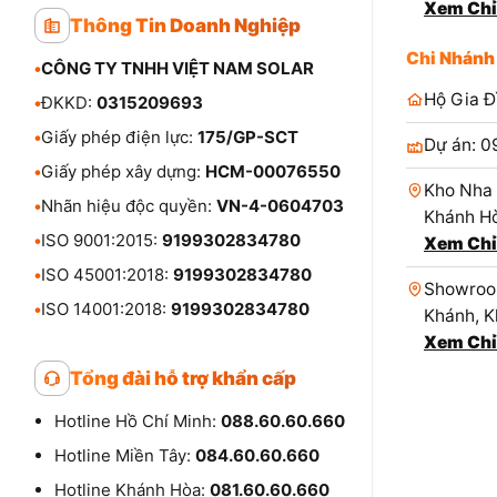
Xem Chỉ
Thông Tin Doanh Nghiệp
Chi Nhánh
•
CÔNG TY TNHH VIỆT NAM SOLAR
Hộ Gia Đ
•
ĐKKD:
0315209693
•
Giấy phép điện lực:
175/GP-SCT
Dự án: 0
•
Giấy phép xây dựng:
HCM-00076550
Kho Nha 
•
Nhãn hiệu độc quyền:
VN-4-0604703
Khánh Hò
•
ISO 9001:2015:
9199302834780
Xem Chỉ
•
ISO 45001:2018:
9199302834780
Showroom
•
ISO 14001:2018:
9199302834780
Khánh, K
Xem Chỉ
Tổng đài hỗ trợ khẩn cấp
Hotline Hồ Chí Minh:
088.60.60.660
Hotline Miền Tây:
084.60.60.660
Hotline Khánh Hòa:
081.60.60.660