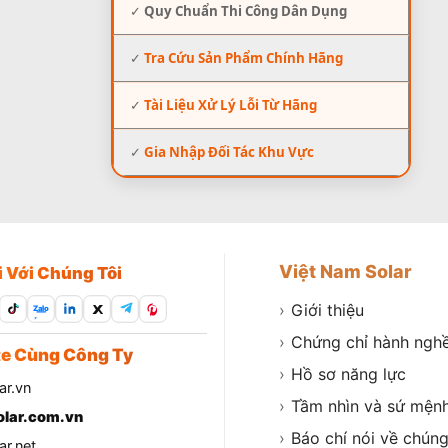
✓
Quy Chuẩn Thi Công Dân Dụng
✓
Tra Cứu Sản Phẩm Chính Hãng
✓
Tài Liệu Xử Lý Lỗi Từ Hãng
✓
Gia Nhập Đối Tác Khu Vực
Việt Nam Solar
i Với Chúng Tôi
›
Giới thiệu
Zalo
›
Chứng chỉ hành ngh
e Cùng Công Ty
›
Hồ sơ năng lực
ar.vn
›
Tầm nhìn và sứ mện
lar.com.vn
›
Báo chí nói về chúng
r.net