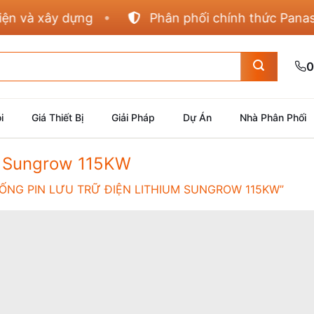
và xây dựng
Phân phối chính thức Panasonic
0
i
Giá Thiết Bị
Giải Pháp
Dự Án
Nhà Phân Phối
m Sungrow 115KW
NG PIN LƯU TRỮ ĐIỆN LITHIUM SUNGROW 115KW”