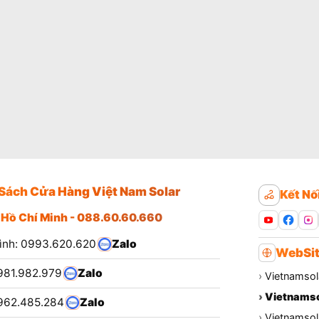
Sách Cửa Hàng Việt Nam Solar
Kết Nố
 Hồ Chí Minh - 088.60.60.660
ình: 0993.620.620
Zalo
WebSit
981.982.979
Zalo
›
Vietnamsol
›
Vietnamso
962.485.284
Zalo
›
Vietnamsola