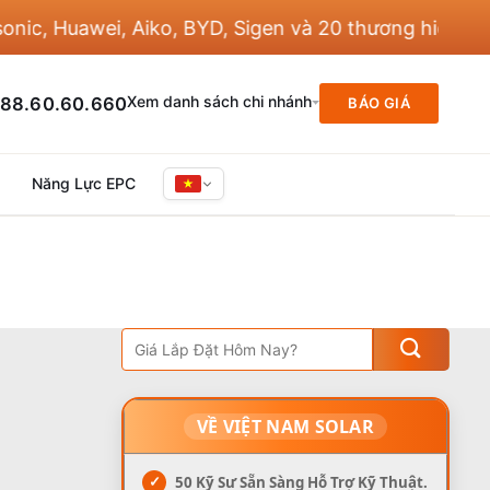
, Huawei, Aiko, BYD, Sigen và 20 thương hiệu khác
Xem danh sách chi nhánh
88.60.60.660
BÁO GIÁ
Năng Lực EPC
VỀ VIỆT NAM SOLAR
✓
50 Kỹ Sư Sẵn Sàng Hỗ Trợ Kỹ Thuật.