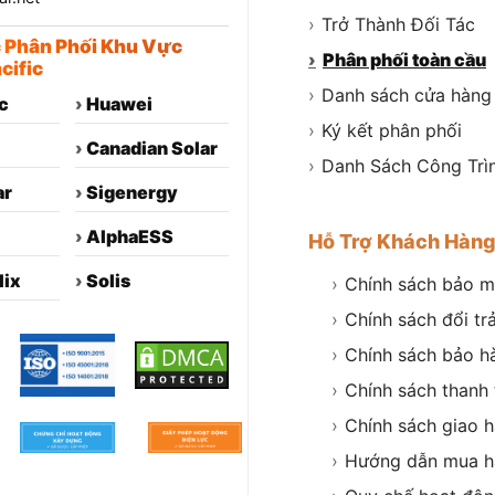
›
Trở Thành Đối Tác
c Phân Phối Khu Vực
›
Phân phối toàn cầu
cific
›
Danh sách cửa hàng
c
›
Huawei
›
Ký kết phân phối
›
Canadian Solar
›
Danh Sách Công Trì
ar
›
Sigenergy
›
AlphaESS
Hỗ Trợ Khách Hàn
lix
›
Solis
›
Chính sách bảo m
›
Chính sách đổi tr
›
Chính sách bảo h
›
Chính sách thanh
›
Chính sách giao 
›
Hướng dẫn mua h