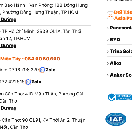
m Bảo Hành - Văn Phòng: 188 Đông Hưng
1, Phường Đông Hưng Thuận, TP.HCM
Đối Tá
Asia Pa
 Đường
›
Panasoni
 TP.Hồ Chí Minh: 2939 QL1A, Tân Thới
ận 12, TP.HCM
›
BYD
 Đường
›
Trina Sol
 Miền Tây - 084.60.60.660
›
Aiko
ình: 0396.796.229
Zalo
›
Anker So
932.421.818
Zalo
m Cần Thơ: 41D Mậu Thân, Phường Cái
 Cần Thơ
 Đường
 Cần Thơ: 90 QL91, KV Thới An 2, Thuận
 Nốt, Cần Thơ