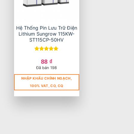
Hệ Thống Pin Lưu Trữ Điện
Lithium Sungrow 115KW-
ST115CP-50HV
Được xếp
hạng
5
5
88
₫
sao
Đã bán 198
NHẬP KHẨU CHÍNH NGẠCH,
100% VAT, CO, CQ