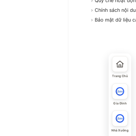
›
Quy chế hoạt độ
›
Chính sách nội d
›
Bảo mật dữ liệu c
Trang Chủ
Gia Đình
Nhà Xưởng