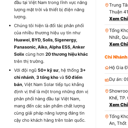
đầu tại Việt Nam trong lĩnh vực năng
Trung Tâ
lượng mặt trời và thiết bị điện năng
Thuận 4
lượng.
Xem Chỉ
Chúng tôi hiện là đối tác phân phối
Tổng Kho
của nhiều thương hiệu uy tín như
Nhất, Qu
Huawei, BYD, Solis, Sigenergy,
Xem Chỉ
Panasonic, Aiko, Alpha ESS, Anker
Solix
cùng hơn
20 thương hiệu khác
Chi Nhánh
trên thị trường.
Hộ Gia Đ
Với đội ngũ
50+ kỹ sư
, hệ thống
3+
chi nhánh
,
3 tổng kho
và
50 điểm
Dự án: 0
bán
, Việt Nam Solar tiếp tục khẳng
Showroo
định vị thế là một trong những đơn vị
Khế, TP.
phân phối hàng đầu tại Việt Nam,
Xem Chỉ
mang đến các sản phẩm chất lượng
cùng giải pháp năng lượng đáng tin
Tổng Kho
cậy cho khách hàng trên toàn quốc.
An, Thốt