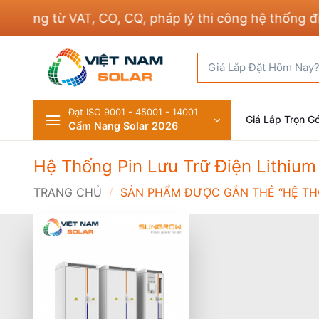
Bỏ
ứng từ VAT, CO, CQ, pháp lý thi công hệ thống điện 
qua
nội
Tìm
dung
kiếm:
Đạt ISO 9001 - 45001 - 14001
Giá Lắp Trọn Gó
Cẩm Nang Solar 2026
Hệ Thống Pin Lưu Trữ Điện Lithiu
TRANG CHỦ
/
SẢN PHẨM ĐƯỢC GẮN THẺ “HỆ THỐ