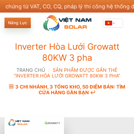
Bỏ
ng từ VAT, CO, CQ, pháp lý thi công hệ thống điện v
qua
nội
Năng Lực
dung
Inverter Hòa Lưới Growatt
80KW 3 pha
TRANG CHỦ
/
SẢN PHẨM ĐƯỢC GẮN THẺ
“INVERTER HÒA LƯỚI GROWATT 80KW 3 PHA”
3 CHI NHÁNH, 3 TỔNG KHO, 50 ĐIỂM BÁN: TÌM
CỬA HÀNG GẦN BẠN ↩️