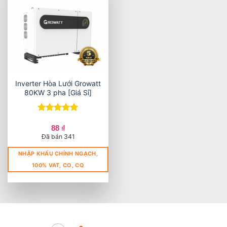
Inverter Hòa Lưới Growatt
80KW 3 pha [Giá Sỉ]
Được xếp
hạng
5
5
88
₫
sao
Đã bán 341
NHẬP KHẨU CHÍNH NGẠCH,
100% VAT, CO, CQ