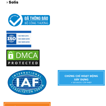
›
Solis