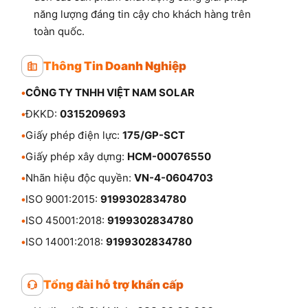
năng lượng đáng tin cậy cho khách hàng trên
toàn quốc.
Thông Tin Doanh Nghiệp
•
CÔNG TY TNHH VIỆT NAM SOLAR
•
ĐKKD:
0315209693
•
Giấy phép điện lực:
175/GP-SCT
•
Giấy phép xây dựng:
HCM-00076550
•
Nhãn hiệu độc quyền:
VN-4-0604703
•
ISO 9001:2015:
9199302834780
•
ISO 45001:2018:
9199302834780
•
ISO 14001:2018:
9199302834780
Tổng đài hỗ trợ khẩn cấp