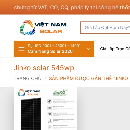
Bỏ
ủ chứng từ VAT, CO, CQ, pháp lý thi công hệ thống đ
qua
nội
Tìm
dung
kiếm:
Đạt ISO 9001 - 45001 - 14001
Giá Lắp Trọn Gó
Cẩm Nang Solar 2026
Jinko solar 545wp
TRANG CHỦ
/
SẢN PHẨM ĐƯỢC GẮN THẺ “JINKO 