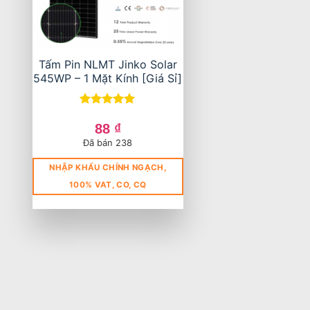
Tấm Pin NLMT Jinko Solar
545WP – 1 Mặt Kính [Giá Sỉ]
Được xếp
hạng
5
5
88
₫
sao
Đã bán 238
NHẬP KHẨU CHÍNH NGẠCH,
100% VAT, CO, CQ