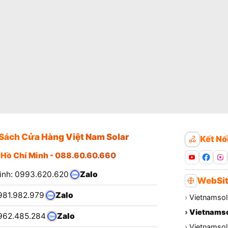
Sách Cửa Hàng Việt Nam Solar
Kết Nố
 Hồ Chí Minh - 088.60.60.660
ình: 0993.620.620
Zalo
WebSit
981.982.979
Zalo
›
Vietnamsol
›
Vietnamso
962.485.284
Zalo
›
Vietnamsola