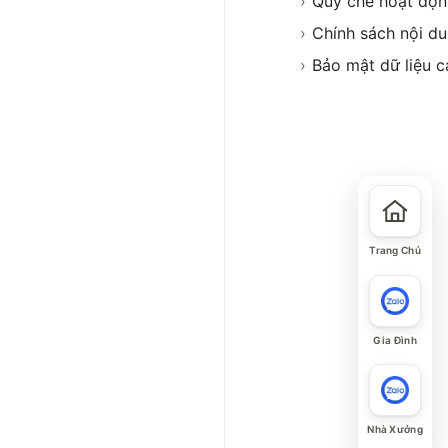
›
Quy chế hoạt độ
›
Chính sách nội d
›
Bảo mật dữ liệu c
Trang Chủ
Gia Đình
Nhà Xưởng