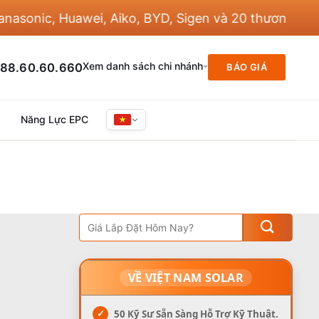
onic, Huawei, Aiko, BYD, Sigen và 20 thương hiệu kh
Xem danh sách chi nhánh
88.60.60.660
BÁO GIÁ
Năng Lực EPC
VỀ VIỆT NAM SOLAR
✓
50 Kỹ Sư Sẵn Sàng Hỗ Trợ Kỹ Thuật.