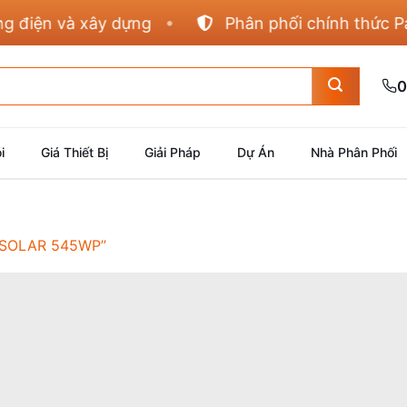
iện và xây dựng
Phân phối chính thức Panas
0
i
Giá Thiết Bị
Giải Pháp
Dự Án
Nhà Phân Phối
SOLAR 545WP”