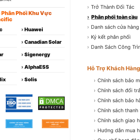
›
Trở Thành Đối Tác
c Phân Phối Khu Vực
›
Phân phối toàn cầu
cific
›
Danh sách cửa hàng
c
›
Huawei
›
Ký kết phân phối
›
Canadian Solar
›
Danh Sách Công Trì
ar
›
Sigenergy
›
AlphaESS
Hỗ Trợ Khách Hàn
lix
›
Solis
›
Chính sách bảo m
›
Chính sách đổi tr
›
Chính sách bảo h
›
Chính sách thanh
›
Chính sách giao 
›
Hướng dẫn mua h