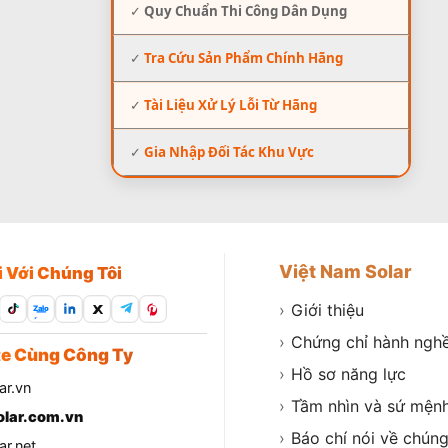
✓
Quy Chuẩn Thi Công Dân Dụng
✓
Tra Cứu Sản Phẩm Chính Hãng
✓
Tài Liệu Xử Lý Lỗi Từ Hãng
✓
Gia Nhập Đối Tác Khu Vực
Việt Nam Solar
i Với Chúng Tôi
›
Giới thiệu
Zalo
›
Chứng chỉ hành ngh
e Cùng Công Ty
›
Hồ sơ năng lực
ar.vn
›
Tầm nhìn và sứ mện
lar.com.vn
›
Báo chí nói về chúng
r.net