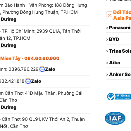
m Bảo Hành - Văn Phòng: 188 Đông Hưng
1, Phường Đông Hưng Thuận, TP.HCM
Đối Tá
Asia Pa
 Đường
›
Panasoni
 TP.Hồ Chí Minh: 2939 QL1A, Tân Thới
ận 12, TP.HCM
›
BYD
 Đường
›
Trina Sol
 Miền Tây - 084.60.60.660
›
Aiko
ình: 0396.796.229
Zalo
›
Anker So
932.421.818
Zalo
m Cần Thơ: 41D Mậu Thân, Phường Cái
 Cần Thơ
 Đường
 Cần Thơ: 90 QL91, KV Thới An 2, Thuận
 Nốt, Cần Thơ