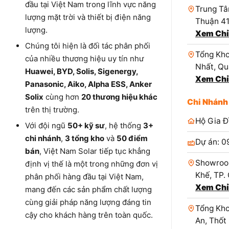
đầu tại Việt Nam trong lĩnh vực năng
Trung Tâ
lượng mặt trời và thiết bị điện năng
Thuận 4
lượng.
Xem Chỉ
Chúng tôi hiện là đối tác phân phối
Tổng Kho
của nhiều thương hiệu uy tín như
Nhất, Qu
Huawei, BYD, Solis, Sigenergy,
Xem Chỉ
Panasonic, Aiko, Alpha ESS, Anker
Solix
cùng hơn
20 thương hiệu khác
Chi Nhánh
trên thị trường.
Hộ Gia Đ
Với đội ngũ
50+ kỹ sư
, hệ thống
3+
chi nhánh
,
3 tổng kho
và
50 điểm
Dự án: 0
bán
, Việt Nam Solar tiếp tục khẳng
Showroo
định vị thế là một trong những đơn vị
Khế, TP.
phân phối hàng đầu tại Việt Nam,
Xem Chỉ
mang đến các sản phẩm chất lượng
cùng giải pháp năng lượng đáng tin
Tổng Kho
cậy cho khách hàng trên toàn quốc.
An, Thốt