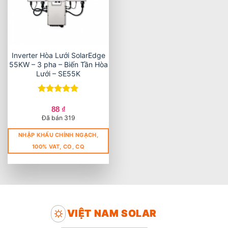
Inverter Hòa Lưới SolarEdge
55KW – 3 pha – Biến Tần Hòa
Lưới – SE55K
Được xếp
hạng
5
5
88
₫
sao
Đã bán 319
NHẬP KHẨU CHÍNH NGẠCH,
100% VAT, CO, CQ
VIỆT NAM SOLAR