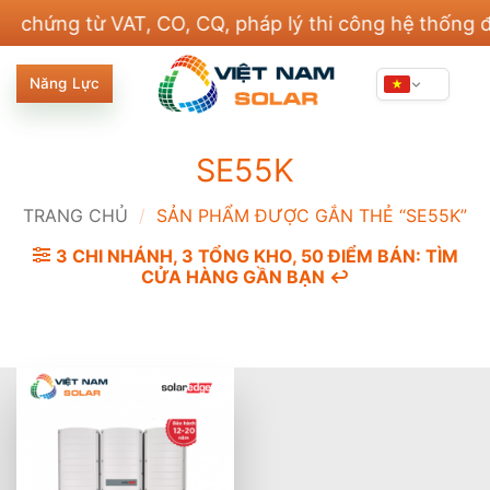
Bỏ
ng từ VAT, CO, CQ, pháp lý thi công hệ thống điện 
qua
nội
Năng Lực
dung
SE55K
TRANG CHỦ
/
SẢN PHẨM ĐƯỢC GẮN THẺ “SE55K”
3 CHI NHÁNH, 3 TỔNG KHO, 50 ĐIỂM BÁN: TÌM
CỬA HÀNG GẦN BẠN ↩️