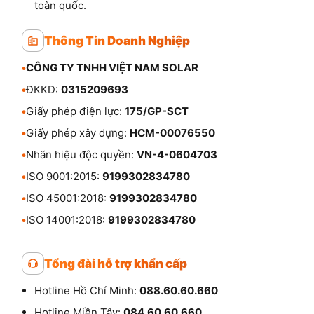
toàn quốc.
Thông Tin Doanh Nghiệp
•
CÔNG TY TNHH VIỆT NAM SOLAR
•
ĐKKD:
0315209693
•
Giấy phép điện lực:
175/GP-SCT
•
Giấy phép xây dựng:
HCM-00076550
•
Nhãn hiệu độc quyền:
VN-4-0604703
•
ISO 9001:2015:
9199302834780
•
ISO 45001:2018:
9199302834780
•
ISO 14001:2018:
9199302834780
Tổng đài hỗ trợ khẩn cấp
Hotline Hồ Chí Minh:
088.60.60.660
Hotline Miền Tây:
084.60.60.660