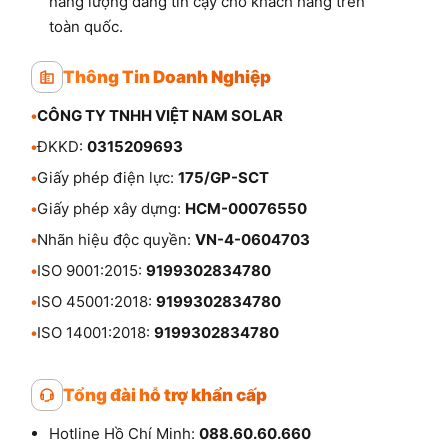
năng lượng đáng tin cậy cho khách hàng trên
toàn quốc.
Thông Tin Doanh Nghiệp
•
CÔNG TY TNHH VIỆT NAM SOLAR
•
ĐKKD:
0315209693
•
Giấy phép điện lực:
175/GP-SCT
•
Giấy phép xây dựng:
HCM-00076550
•
Nhãn hiệu độc quyền:
VN-4-0604703
•
ISO 9001:2015:
9199302834780
•
ISO 45001:2018:
9199302834780
•
ISO 14001:2018:
9199302834780
Tổng đài hỗ trợ khẩn cấp
Hotline Hồ Chí Minh:
088.60.60.660