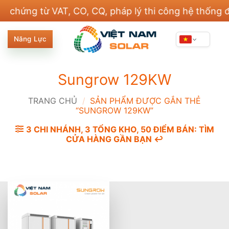
Bỏ
ng từ VAT, CO, CQ, pháp lý thi công hệ thống điện 
qua
nội
Năng Lực
dung
Sungrow 129KW
TRANG CHỦ
/
SẢN PHẨM ĐƯỢC GẮN THẺ
“SUNGROW 129KW”
3 CHI NHÁNH, 3 TỔNG KHO, 50 ĐIỂM BÁN: TÌM
CỬA HÀNG GẦN BẠN ↩️