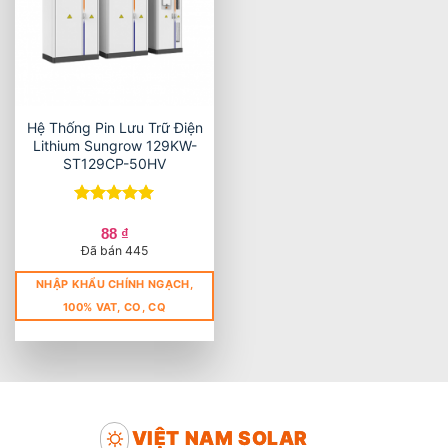
Hệ Thống Pin Lưu Trữ Điện
Lithium Sungrow 129KW-
ST129CP-50HV
Được xếp
hạng
5
5
88
₫
sao
Đã bán 445
NHẬP KHẨU CHÍNH NGẠCH,
100% VAT, CO, CQ
VIỆT NAM SOLAR