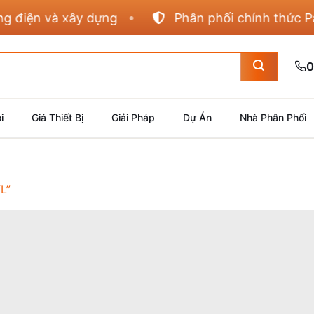
iện và xây dựng
Phân phối chính thức Panas
0
i
Giá Thiết Bị
Giải Pháp
Dự Án
Nhà Phân Phối
L”