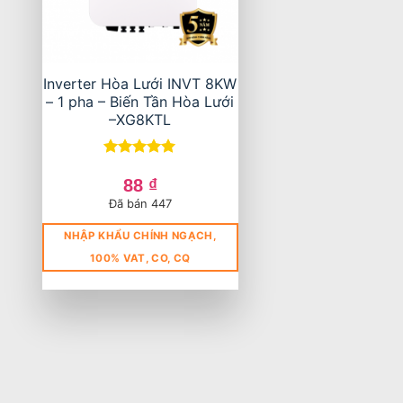
Inverter Hòa Lưới INVT 8KW
– 1 pha – Biến Tần Hòa Lưới
–XG8KTL
Được xếp
hạng
5
5
88
₫
sao
Đã bán 447
NHẬP KHẨU CHÍNH NGẠCH,
100% VAT, CO, CQ