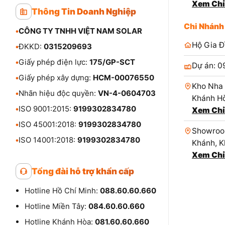
Xem Chỉ
Thông Tin Doanh Nghiệp
Chi Nhánh
•
CÔNG TY TNHH VIỆT NAM SOLAR
Hộ Gia Đ
•
ĐKKD:
0315209693
•
Giấy phép điện lực:
175/GP-SCT
Dự án: 0
•
Giấy phép xây dựng:
HCM-00076550
Kho Nha 
•
Nhãn hiệu độc quyền:
VN-4-0604703
Khánh Hò
•
ISO 9001:2015:
9199302834780
Xem Chỉ
•
ISO 45001:2018:
9199302834780
Showroom
•
ISO 14001:2018:
9199302834780
Khánh, K
Xem Chỉ
Tổng đài hỗ trợ khẩn cấp
Hotline Hồ Chí Minh:
088.60.60.660
Hotline Miền Tây:
084.60.60.660
Hotline Khánh Hòa:
081.60.60.660