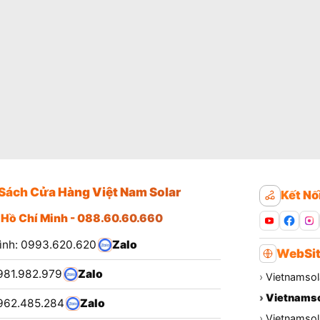
Sách Cửa Hàng Việt Nam Solar
Kết Nố
 Hồ Chí Minh - 088.60.60.660
ình: 0993.620.620
Zalo
WebSit
981.982.979
Zalo
›
Vietnamsol
›
Vietnamso
962.485.284
Zalo
›
Vietnamsola