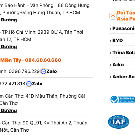
m Bảo Hành - Văn Phòng: 188 Đông Hưng
1, Phường Đông Hưng Thuận, TP.HCM
Đối Tá
Asia Pa
 Đường
›
Panasoni
 TP.Hồ Chí Minh: 2939 QL1A, Tân Thới
ận 12, TP.HCM
›
BYD
 Đường
›
Trina Sol
 Miền Tây - 084.60.60.660
›
Aiko
ình: 0396.796.229
Zalo
›
Anker So
932.421.818
Zalo
m Cần Thơ: 41D Mậu Thân, Phường Cái
 Cần Thơ
 Đường
 Cần Thơ: 90 QL91, KV Thới An 2, Thuận
 Nốt, Cần Thơ