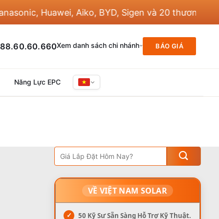
onic, Huawei, Aiko, BYD, Sigen và 20 thương hiệu kh
Xem danh sách chi nhánh
88.60.60.660
BÁO GIÁ
Năng Lực EPC
VỀ VIỆT NAM SOLAR
✓
50 Kỹ Sư Sẵn Sàng Hỗ Trợ Kỹ Thuật.