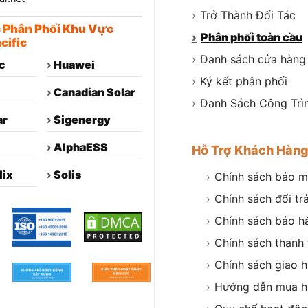
›
Trở Thành Đối Tác
c Phân Phối Khu Vực
›
Phân phối toàn cầu
cific
›
Danh sách cửa hàng
c
›
Huawei
›
Ký kết phân phối
›
Canadian Solar
›
Danh Sách Công Trì
ar
›
Sigenergy
›
AlphaESS
Hỗ Trợ Khách Hàn
lix
›
Solis
›
Chính sách bảo m
›
Chính sách đổi tr
›
Chính sách bảo h
›
Chính sách thanh
›
Chính sách giao 
›
Hướng dẫn mua h