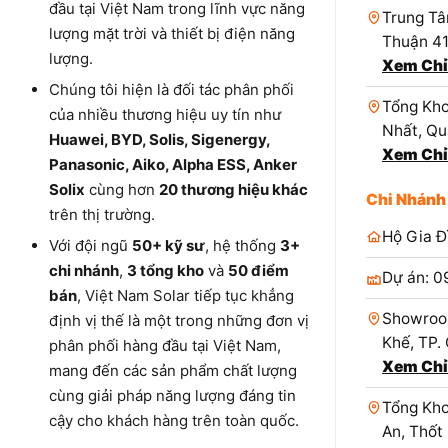
đầu tại Việt Nam trong lĩnh vực năng
Trung Tâ
lượng mặt trời và thiết bị điện năng
Thuận 4
lượng.
Xem Chỉ
Chúng tôi hiện là đối tác phân phối
Tổng Kho
của nhiều thương hiệu uy tín như
Nhất, Qu
Huawei, BYD, Solis, Sigenergy,
Xem Chỉ
Panasonic, Aiko, Alpha ESS, Anker
Solix
cùng hơn
20 thương hiệu khác
Chi Nhánh
trên thị trường.
Hộ Gia Đ
Với đội ngũ
50+ kỹ sư
, hệ thống
3+
chi nhánh
,
3 tổng kho
và
50 điểm
Dự án: 0
bán
, Việt Nam Solar tiếp tục khẳng
Showroo
định vị thế là một trong những đơn vị
Khế, TP.
phân phối hàng đầu tại Việt Nam,
Xem Chỉ
mang đến các sản phẩm chất lượng
cùng giải pháp năng lượng đáng tin
Tổng Kho
cậy cho khách hàng trên toàn quốc.
An, Thốt