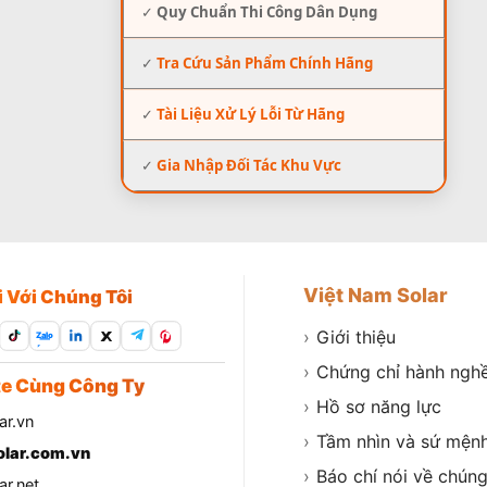
✓
Quy Chuẩn Thi Công Dân Dụng
✓
Tra Cứu Sản Phẩm Chính Hãng
✓
Tài Liệu Xử Lý Lỗi Từ Hãng
✓
Gia Nhập Đối Tác Khu Vực
Việt Nam Solar
i Với Chúng Tôi
›
Giới thiệu
Zalo
›
Chứng chỉ hành ngh
e Cùng Công Ty
›
Hồ sơ năng lực
ar.vn
›
Tầm nhìn và sứ mện
lar.com.vn
›
Báo chí nói về chúng
r.net