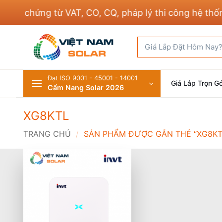
Bỏ
ủ chứng từ VAT, CO, CQ, pháp lý thi công hệ thống đ
qua
nội
Tìm
dung
kiếm:
Đạt ISO 9001 - 45001 - 14001
Giá Lắp Trọn Gó
Cẩm Nang Solar 2026
XG8KTL
TRANG CHỦ
/
SẢN PHẨM ĐƯỢC GẮN THẺ “XG8KT