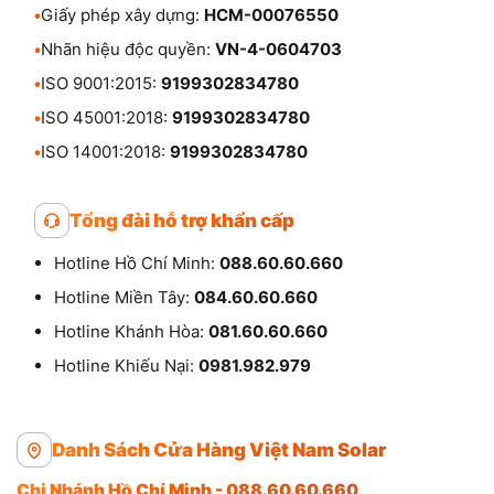
•
Giấy phép xây dựng:
HCM-00076550
•
Nhãn hiệu độc quyền:
VN-4-0604703
•
ISO 9001:2015:
9199302834780
•
ISO 45001:2018:
9199302834780
•
ISO 14001:2018:
9199302834780
Tổng đài hỗ trợ khẩn cấp
Hotline Hồ Chí Minh:
088.60.60.660
Hotline Miền Tây:
084.60.60.660
Hotline Khánh Hòa:
081.60.60.660
Hotline Khiếu Nại:
0981.982.979
Danh Sách Cửa Hàng Việt Nam Solar
Chi Nhánh Hồ Chí Minh - 088.60.60.660