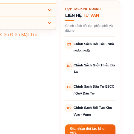
HỢP TÁC KINH DOANH
LIÊN HỆ
TƯ VẤN
Chính sách đối tác, phân phối và
đầu tư
Kiện Điện Mặt Trời
Chính Sách Đối Tác - Nhà
DT
Phân Phối
Chính Sách Giới Thiệu Dự
DA
Án
Chính Sách Đầu Tư ESCO
ES
/ Quỹ Đầu Tư
Chính Sách Đối Tác Khu
KV
Vực - Vùng
Gia nhập đối tác khu
vực