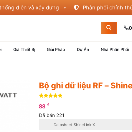
ng điện và xây dựng
Phân phối chính thức Pa
0
i
Giá Thiết Bị
Giải Pháp
Dự Án
Nhà Phân Phối
Bộ ghi dữ liệu RF – Shin
5
4
trên 5
₫
88
dựa trên
đánh giá
Đã bán 221
Datasheet ShineLink-X