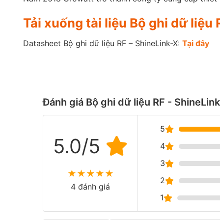
Tải xuống tài liệu Bộ ghi dữ liệu
Datasheet Bộ ghi dữ liệu RF – ShineLink-X:
Tại
đ
ây
Đánh giá Bộ ghi dữ liệu RF - ShineLin
5
5.0/5
4
3
★
★
★
★
★
2
4 đánh giá
1