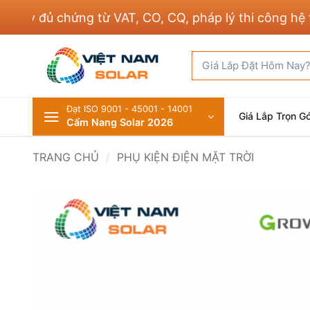
Bỏ
y đủ chứng từ VAT, CO, CQ, pháp lý thi công hệ thố
qua
nội
Tìm
dung
kiếm:
Đạt ISO 9001 - 45001 - 14001
Giá Lắp Trọn Gó
Cẩm Nang Solar 2026
TRANG CHỦ
/
PHỤ KIỆN ĐIỆN MẶT TRỜI