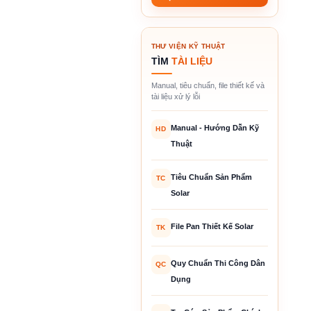
THƯ VIỆN KỸ THUẬT
TÌM
TÀI LIỆU
Manual, tiêu chuẩn, file thiết kế và
tài liệu xử lý lỗi
Manual - Hướng Dẫn Kỹ
HD
Thuật
Tiêu Chuẩn Sản Phẩm
TC
Solar
File Pan Thiết Kế Solar
TK
Quy Chuẩn Thi Công Dân
QC
Dụng