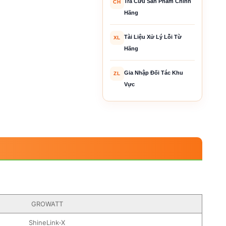
Tra Cứu Sản Phẩm Chính
CH
Hãng
Tài Liệu Xử Lý Lỗi Từ
XL
Hãng
Gia Nhập Đối Tác Khu
ZL
Vực
GROWATT
ShineLink-X