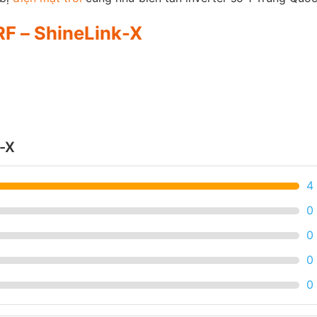
 RF – ShineLink-X
k-X
4
0
0
0
0