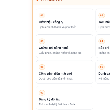
VỀ CHÚNG TÔI
01
02
Giới thiệu công ty
Tầm nhì
Lịch sử hình thành và phát triển.
Định hướn
03
04
Chứng chỉ hành nghề
Báo chí 
Giấy phép, chứng nhận và năng lực.
Thông tin
05
06
Công trình điện mặt trời
Danh sá
Dự án tiêu biểu đã triển khai.
Hệ thống 
07
Đăng ký đối tác
Trở thành đại lý Việt Nam Solar.