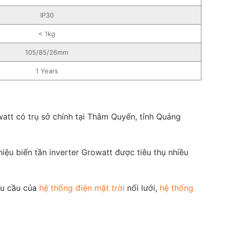
IP30
< 1kg
105/85/26mm
1 Years
tt có trụ sở chính tại Thâm Quyến, tỉnh Quảng
ệu biến tần inverter Growatt được tiêu thụ nhiều
hu cầu của
hệ thống điện mặt trời
nối lưới,
hệ thống
.