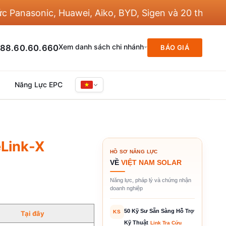
nasonic, Huawei, Aiko, BYD, Sigen và 20 thương hiệ
Xem danh sách chi nhánh
88.60.60.660
BÁO GIÁ
Năng Lực EPC
eLink-X
HỒ SƠ NĂNG LỰC
VỀ
VIỆT NAM SOLAR
Năng lực, pháp lý và chứng nhận
doanh nghiệp
50 Kỹ Sư Sẵn Sàng Hỗ Trợ
KS
Tại
đ
ây
Kỹ Thuật
Link Tra Cứu