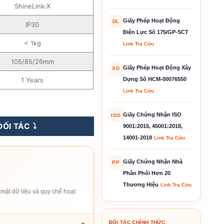
ShineLink-X
Giấy Phép Hoạt Động
DL
IP30
Điện Lực Số 175/GP-SCT
< 1kg
Link Tra Cứu
105/85/26mm
Giấy Phép Hoạt Động Xây
XD
1 Years
Dựng Số HCM-00076550
Link Tra Cứu
Giấy Chứng Nhận ISO
ISO
ỐI TÁC ⤵️
9001:2015, 45001:2018,
14001-2018
Link Tra Cứu
Giấy Chứng Nhận Nhà
PP
Phân Phối Hơn 20
Thương Hiệu
Link Tra Cứu
mật dữ liệu và quy chế hoạt
ĐỐI TÁC CHÍNH THỨC