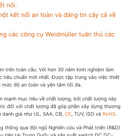
t nối.
một kết nối an toàn và đáng tin cậy cả về
ằng các công cụ Weidmüller tuân thủ các
ện trên toàn cầu. Với hơn 30 năm kinh nghiệm làm
c tiêu chuẩn mới nhất. Được tập trung vào việc thiết
i mức độ an toàn và yên tâm tối đa.
n mạnh mục tiêu về chất lượng, bởi chất lượng này
ric đối với chất lượng đã góp phần xây dựng thương
ẩn danh giá như UL, SAA, CB,
CE
, TUV, ISO và
RoHS
.
g thông qua đội ngũ Nghiên cứu và Phát triển (R&D)
u tiên tại Trung Quốc và sản xuất switch DC DC-