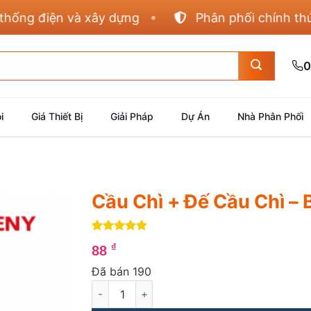
ng điện và xây dựng
Phân phối chính thức Pa
0
i
Giá Thiết Bị
Giải Pháp
Dự Án
Nhà Phân Phối
Cầu Chì + Đế Cầu Chì – 
5
4
trên 5
₫
88
dựa trên
đánh giá
Đã bán 190
Cầu Chì + Đế Cầu Chì - BR -30 số lượng