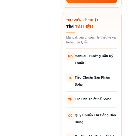
THƯ VIỆN KỸ THUẬT
TÌM
TÀI LIỆU
Manual, tiêu chuẩn, file thiết kế và
tài liệu xử lý lỗi
Manual - Hướng Dẫn Kỹ
HD
Thuật
Tiêu Chuẩn Sản Phẩm
TC
Solar
File Pan Thiết Kế Solar
TK
Quy Chuẩn Thi Công Dân
QC
Dụng