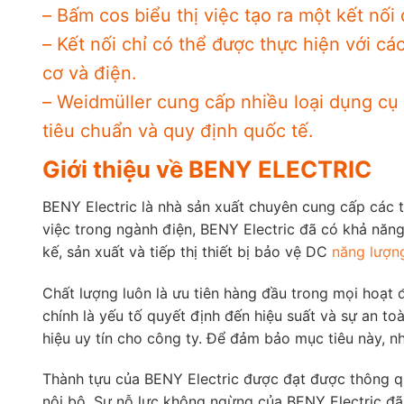
– Bấm cos biểu thị việc tạo ra một kết nối
– Kết nối chỉ có thể được thực hiện với cá
cơ và điện.
– Weidmüller cung cấp nhiều loại dụng cụ
tiêu chuẩn và quy định quốc tế.
Giới thiệu về BENY ELECTRIC
BENY Electric là nhà sản xuất chuyên cung cấp các 
việc trong ngành điện, BENY Electric đã có khả năn
kế, sản xuất và tiếp thị thiết bị bảo vệ DC
năng lượng
Chất lượng luôn là ưu tiên hàng đầu trong mọi hoạt
chính là yếu tố quyết định đến hiệu suất và sự an t
hiệu uy tín cho công ty. Để đảm bảo mục tiêu này, 
Thành tựu của BENY Electric được đạt được thông qu
nội bộ. Sự nỗ lực không ngừng của BENY Electric đ