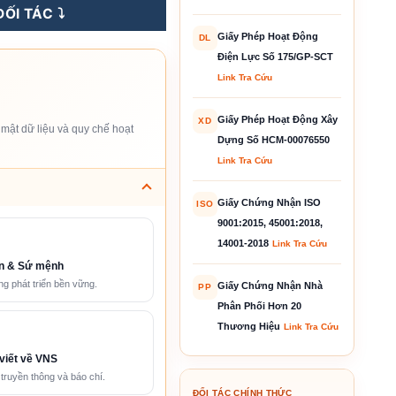
ỐI TÁC ⤵️
Giấy Phép Hoạt Động
DL
Điện Lực Số 175/GP-SCT
Link Tra Cứu
Giấy Phép Hoạt Động Xây
XD
mật dữ liệu và quy chế hoạt
Dựng Số HCM-00076550
Link Tra Cứu
Giấy Chứng Nhận ISO
ISO
9001:2015, 45001:2018,
14001-2018
Link Tra Cứu
n & Sứ mệnh
g phát triển bền vững.
Giấy Chứng Nhận Nhà
PP
Phân Phối Hơn 20
Thương Hiệu
Link Tra Cứu
viết về VNS
 truyền thông và báo chí.
ĐỐI TÁC CHÍNH THỨC