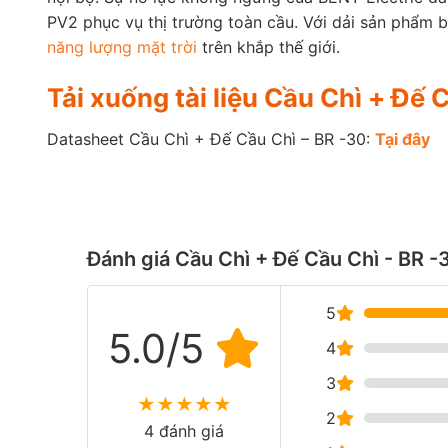
PV2 phục vụ thị trường toàn cầu. Với dải sản phẩm b
năng lượng mặt trời
trên khắp thế giới.
Tải xuống tài liệu Cầu Chì + Đế 
Datasheet Cầu Chì + Đế Cầu Chì – BR -30:
Tại đ
â
y
Đánh giá Cầu Chì + Đế Cầu Chì - BR -
5
5.0/5
4
3
★
★
★
★
★
2
4 đánh giá