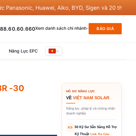
nasonic, Huawei, Aiko, BYD, Sigen và 20 thương hiệ
Xem danh sách chi nhánh
88.60.60.660
BÁO GIÁ
Năng Lực EPC
BR -30
HỒ SƠ NĂNG LỰC
VỀ
VIỆT NAM SOLAR
Năng lực, pháp lý và chứng nhận
doanh nghiệp
50 Kỹ Sư Sẵn Sàng Hỗ Trợ
KS
Kỹ Thuật
Link Tra Cứu