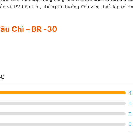
ảo vệ PV tiên tiến, chúng tôi hướng đến việc thiết lập cá
Cầu Chì – BR -30
30
4
0
0
0