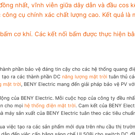
 đồng nhất, vĩnh viễn giữa dây dẫn và đầu cos kế
c công cụ chính xác chất lượng cao. Kết quả là 
 bấm cơ khí. Các kết nối bấm được thực hiện b
thành phần bảo vệ đáng tin cậy cho các hệ thống quang đi
g tạo ra các thành phần DC
năng lượng mặt trời
tuân thủ cá
 mặt trời
, BENY Electric mang đến giải pháp bảo vệ PV vớ
 động của BENY Electric. Mỗi cuộc họp của công ty đều nhấ
oàn cho mọi
hệ thống điện mặt trời
. Cam kết của BENY Elect
nhà máy sản xuất của BENY Electric tuân theo các tiêu chu
a việc tạo ra các sản phẩm mới dựa trên nhu cầu thị trườn
ã dẫn đến việc cấp bằng sáng chế UL508i cho switch DC đầ