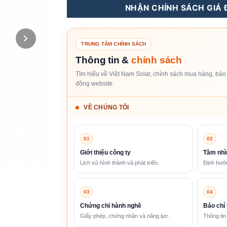
NHẬN CHÍNH SÁCH GIÁ Đ
TRUNG TÂM CHÍNH SÁCH
Thông tin &
chính sách
Tìm hiểu về Việt Nam Solar, chính sách mua hàng, bảo 
động website.
VỀ CHÚNG TÔI
01
02
Giới thiệu công ty
Tầm nhì
Lịch sử hình thành và phát triển.
Định hướn
03
04
Chứng chỉ hành nghề
Báo chí 
Giấy phép, chứng nhận và năng lực.
Thông tin