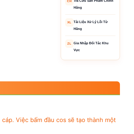
Tra Cứu Sản Phẩm Chính
CH
Hãng
Tài Liệu Xử Lý Lỗi Từ
XL
Hãng
Gia Nhập Đối Tác Khu
ZL
Vực
u cáp. Việc bấm đầu cos sẽ tạo thành một