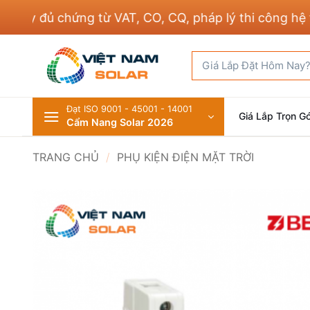
Bỏ
y đủ chứng từ VAT, CO, CQ, pháp lý thi công hệ thố
qua
nội
Tìm
dung
kiếm:
Đạt ISO 9001 - 45001 - 14001
Giá Lắp Trọn Gó
Cẩm Nang Solar 2026
TRANG CHỦ
/
PHỤ KIỆN ĐIỆN MẶT TRỜI