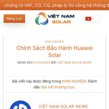
Bỏ
ứng từ VAT, CO, CQ, pháp lý thi công hệ thống điện 
qua
nội
Năng Lực
dung
KINH NGHIỆM
Chính Sách Bảo Hành Huawei
Solar
ĐĂNG VÀO
01/04/2026
BỞI
VIỆT NAM SOLAR NEWS
Bài viết này được đăng trong
KINH NGHIỆM
. Đánh
dấu
liên kết thường trực
.
VIỆT NAM SOLAR NEWS