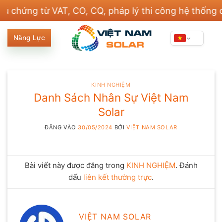
Bỏ
ng từ VAT, CO, CQ, pháp lý thi công hệ thống điện 
qua
nội
Năng Lực
dung
KINH NGHIỆM
Danh Sách Nhân Sự Việt Nam
Solar
ĐĂNG VÀO
30/05/2024
BỞI
VIỆT NAM SOLAR
Bài viết này được đăng trong
KINH NGHIỆM
. Đánh
dấu
liên kết thường trực
.
VIỆT NAM SOLAR