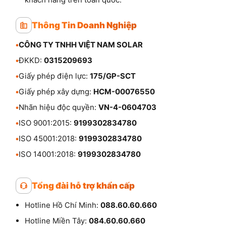
Thông Tin Doanh Nghiệp
•
CÔNG TY TNHH VIỆT NAM SOLAR
•
ĐKKD:
0315209693
•
Giấy phép điện lực:
175/GP-SCT
•
Giấy phép xây dựng:
HCM-00076550
•
Nhãn hiệu độc quyền:
VN-4-0604703
•
ISO 9001:2015:
9199302834780
•
ISO 45001:2018:
9199302834780
•
ISO 14001:2018:
9199302834780
Tổng đài hỗ trợ khẩn cấp
Hotline Hồ Chí Minh:
088.60.60.660
Hotline Miền Tây:
084.60.60.660