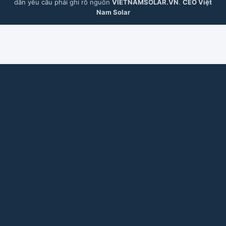
dẫn yêu cầu phải ghi rõ nguồn
VIETNAMSOLAR.VN
.
CEO Việt
Nam Solar