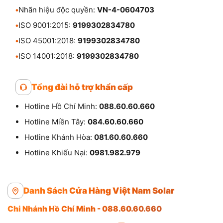
•
Nhãn hiệu độc quyền:
VN-4-0604703
•
ISO 9001:2015:
9199302834780
•
ISO 45001:2018:
9199302834780
•
ISO 14001:2018:
9199302834780
Tổng đài hỗ trợ khẩn cấp
Hotline Hồ Chí Minh:
088.60.60.660
Hotline Miền Tây:
084.60.60.660
Hotline Khánh Hòa:
081.60.60.660
Hotline Khiếu Nại:
0981.982.979
Danh Sách Cửa Hàng Việt Nam Solar
Chi Nhánh Hồ Chí Minh - 088.60.60.660