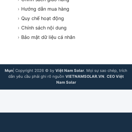
›
Hướng dẫn mua hàng
›
Quy chế hoạt động
›
Chính sách nội dung
›
Bảo mật dữ liệu cá nhân
Mụn
| Copyright 2026 © by
Việt Nam Solar
. Mọi sự sao chép, trích
dẫn yêu cầu phải ghi rõ nguồn
VIETNAMSOLAR.VN
.
CEO Việt
Nam Solar