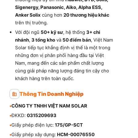
Sigenergy, Panasonic, Aiko, Alpha ESS,
Anker Solix
cùng hơn
20 thương hiệu khác
trên thị trường.
Với đội ngũ
50+ kỹ sư
, hệ thống
3+ chi
nhánh
,
3 tổng kho
và
50 điểm bán
, Việt Nam
Solar tiếp tục khẳng định vị thế là một trong
những đơn vị phân phối hàng đầu tại Việt
Nam, mang đến các sản phẩm chất lượng
cùng giải pháp năng lượng đáng tin cậy cho
khách hàng trên toàn quốc.
Thông Tin Doanh Nghiệp
•
CÔNG TY TNHH VIỆT NAM SOLAR
•
ĐKKD:
0315209693
•
Giấy phép điện lực:
175/GP-SCT
•
Giấy phép xây dựng:
HCM-00076550