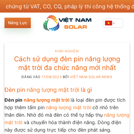
Bỏ
từ VAT, CO, CQ, pháp lý thi công hệ thống điện và x
qua
nội
Năng Lực
dung
KINH NGHIỆM
Cách sử dụng đèn pin năng lượng
mặt trời đa chức năng mới nhất
ĐĂNG VÀO
17/08/2023
BỞI
VIỆT NAM SOLAR NEWS
Đèn pin
năng lượng mặt trời
là gì
Đèn pin
năng lượng mặt trời
là loại đèn pin được tích
hợp thêm tấm pin
năng lượng mặt trời
cỡ nhỏ trên
thân đèn. Nhờ đó mà đèn có thể tự hấp thụ
năng lượng
mặt trời
và chuyển hóa thành điện năng. Dòng điện
này được sử dụng trực tiếp cho đèn phát sáng.