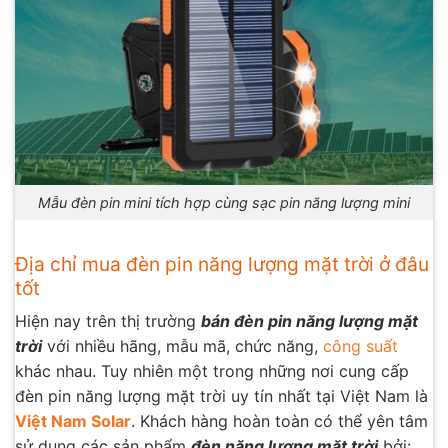
Mẫu đèn pin mini tích hợp cùng sạc pin năng lượng mini
Địa chỉ mua đèn pin năng lượng mặt trời ở đâu
tốt
Hiện nay trên thị trường
bán
đèn
pin năng lượng mặt
trời
với nhiều hãng, mẫu mã, chức năng,
công suất
khác nhau. Tuy nhiên một trong những nơi cung cấp
đèn pin năng lượng mặt trời uy tín nhất tại Việt Nam là
Việt Nam Solar
. Khách hàng hoàn toàn có thể yên tâm
sử dụng các sản phẩm
đèn năng lượng mặt trời
bởi: