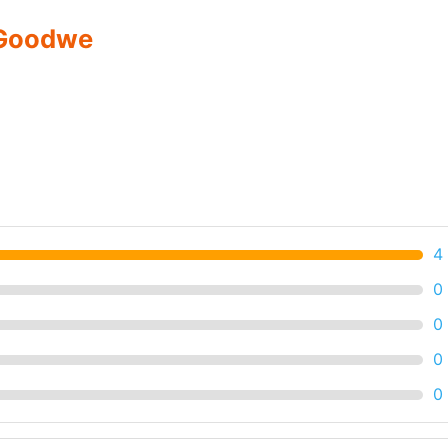
o Goodwe
4
0
0
0
0