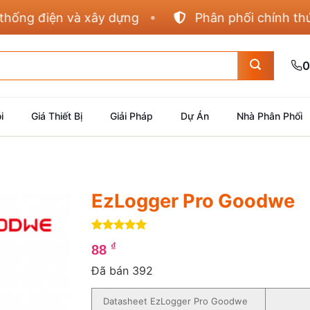
g điện và xây dựng
Phân phối chính thức Pan
0
i
Giá Thiết Bị
Giải Pháp
Dự Án
Nhà Phân Phối
EzLogger Pro Goodwe
5
4
trên 5
₫
88
dựa trên
đánh giá
Đã bán 392
Datasheet EzLogger Pro Goodwe