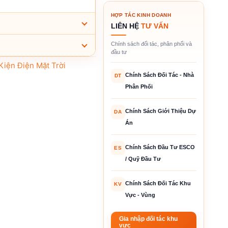
HỢP TÁC KINH DOANH
LIÊN HỆ
TƯ VẤN
Chính sách đối tác, phân phối và
đầu tư
Kiện Điện Mặt Trời
Chính Sách Đối Tác - Nhà
DT
Phân Phối
Chính Sách Giới Thiệu Dự
DA
Án
Chính Sách Đầu Tư ESCO
ES
/ Quỹ Đầu Tư
Chính Sách Đối Tác Khu
KV
Vực - Vùng
Gia nhập đối tác khu
vực