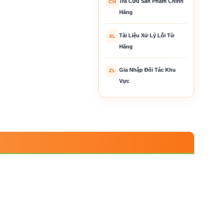
Tra Cứu Sản Phẩm Chính
CH
Hãng
Tài Liệu Xử Lý Lỗi Từ
XL
Hãng
Gia Nhập Đối Tác Khu
ZL
Vực