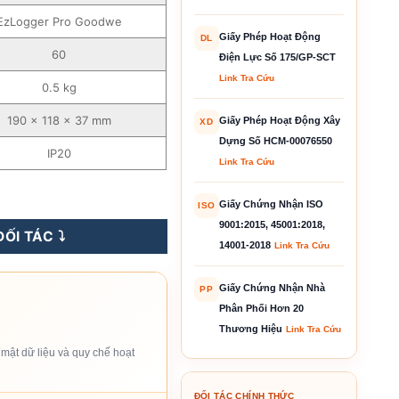
EzLogger Pro Goodwe
Giấy Phép Hoạt Động
DL
60
Điện Lực Số 175/GP-SCT
Link Tra Cứu
0.5 kg
190 × 118 × 37 mm
Giấy Phép Hoạt Động Xây
XD
Dựng Số HCM-00076550
IP20
Link Tra Cứu
Giấy Chứng Nhận ISO
ISO
9001:2015, 45001:2018,
ỐI TÁC ⤵️
14001-2018
Link Tra Cứu
Giấy Chứng Nhận Nhà
PP
Phân Phối Hơn 20
Thương Hiệu
Link Tra Cứu
mật dữ liệu và quy chế hoạt
ĐỐI TÁC CHÍNH THỨC