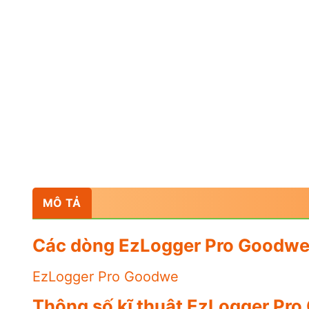
MÔ TẢ
Các dòng EzLogger Pro Goodw
EzLogger Pro Goodwe
Thông số kĩ thuật EzLogger Pr