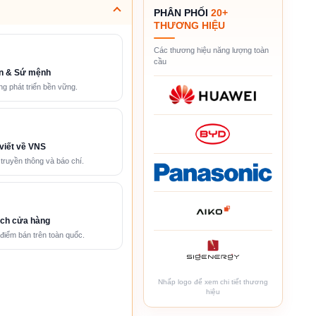
PHÂN PHỐI
20+
THƯƠNG HIỆU
Các thương hiệu năng lượng toàn
cầu
n & Sứ mệnh
g phát triển bền vững.
viết về VNS
 truyền thông và báo chí.
ch cửa hàng
điểm bán trên toàn quốc.
Nhấp logo để xem chi tiết thương
hiệu