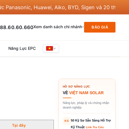
asonic, Huawei, Aiko, BYD, Sigen và 20 thương hiệu
Xem danh sách chi nhánh
88.60.60.660
BÁO GIÁ
Năng Lực EPC
HỒ SƠ NĂNG LỰC
VỀ
VIỆT NAM SOLAR
Năng lực, pháp lý và chứng nhận
doanh nghiệp
50 Kỹ Sư Sẵn Sàng Hỗ Trợ
KS
Tại
đ
ây
Kỹ Thuật
Link Tra Cứu