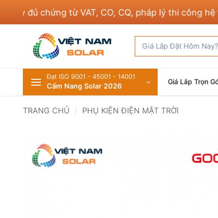
Bỏ
 đủ chứng từ VAT, CO, CQ, pháp lý thi công hệ thốn
qua
nội
Tìm
dung
kiếm:
Đạt ISO 9001 - 45001 - 14001
Giá Lắp Trọn Gó
Cẩm Nang Solar 2026
TRANG CHỦ
/
PHỤ KIỆN ĐIỆN MẶT TRỜI