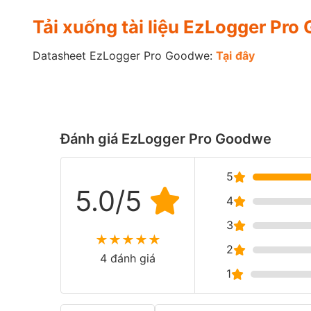
Tải xuống tài liệu EzLogger Pr
Datasheet EzLogger Pro Goodwe:
Tại
đ
ây
Đánh giá EzLogger Pro Goodwe
5
5.0/5
4
3
★
★
★
★
★
2
4 đánh giá
1