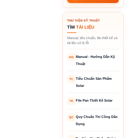
THƯ VIỆN KỸ THUẬT
TÌM
TÀI LIỆU
Manual, tiêu chuẩn, file thiết kế và
tài liệu xử lý lỗi
Manual - Hướng Dẫn Kỹ
HD
Thuật
Tiêu Chuẩn Sản Phẩm
TC
Solar
File Pan Thiết Kế Solar
TK
Quy Chuẩn Thi Công Dân
QC
Dụng