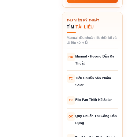
THƯ VIỆN KỸ THUẬT
TÌM
TÀI LIỆU
Manual, tiêu chuẩn, file thiết kế và
tài liệu xử lý lỗi
Manual - Hướng Dẫn Kỹ
HD
Thuật
Tiêu Chuẩn Sản Phẩm
TC
Solar
File Pan Thiết Kế Solar
TK
Quy Chuẩn Thi Công Dân
QC
Dụng