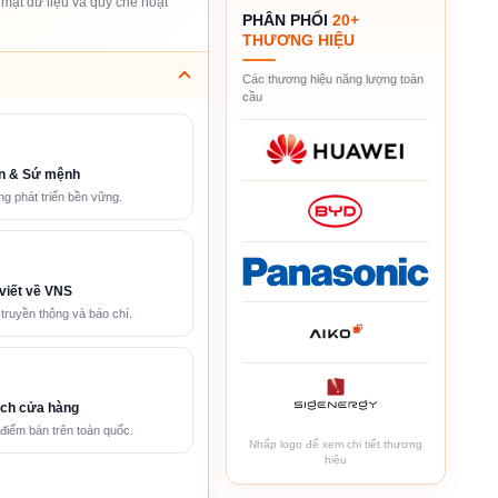
mật dữ liệu và quy chế hoạt
PHÂN PHỐI
20+
THƯƠNG HIỆU
Các thương hiệu năng lượng toàn
cầu
n & Sứ mệnh
g phát triển bền vững.
viết về VNS
 truyền thông và báo chí.
ch cửa hàng
điểm bán trên toàn quốc.
Nhấp logo để xem chi tiết thương
hiệu