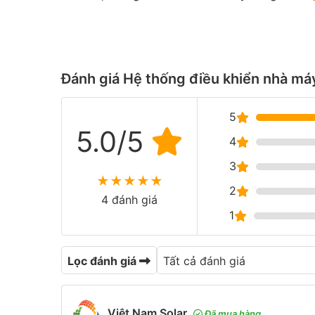
Đánh giá Hệ thống điều khiển nhà m
5
5.0/5
4
3
★
★
★
★
★
2
4 đánh giá
1
Lọc đánh giá
Việt Nam Solar
Đã mua hàng