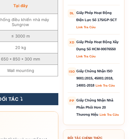
Tại
đ
ây
Giấy Phép Hoạt Động
DL
thống điều khiển nhà máy
Điện Lực Số 175/GP-SCT
Sungrow
Link Tra Cứu
≤ 3000 m
Giấy Phép Hoạt Động Xây
XD
20 kg
Dựng Số HCM-00076550
Link Tra Cứu
650 * 850 * 300 mm
Wall mounting
Giấy Chứng Nhận ISO
ISO
9001:2015, 45001:2018,
ợng
14001-2018
Link Tra Cứu
ỐI TÁC ⤵️
Giấy Chứng Nhận Nhà
PP
Phân Phối Hơn 20
Thương Hiệu
Link Tra Cứu
ĐỐI TÁC CHÍNH THỨC