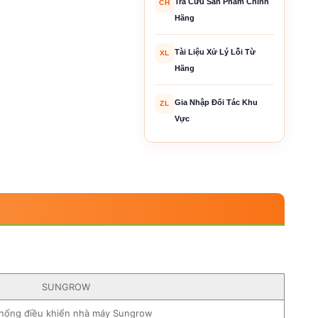
Tra Cứu Sản Phẩm Chính
CH
Hãng
Tài Liệu Xử Lý Lỗi Từ
XL
Hãng
Gia Nhập Đối Tác Khu
ZL
Vực
SUNGROW
hống điều khiển nhà máy Sungrow