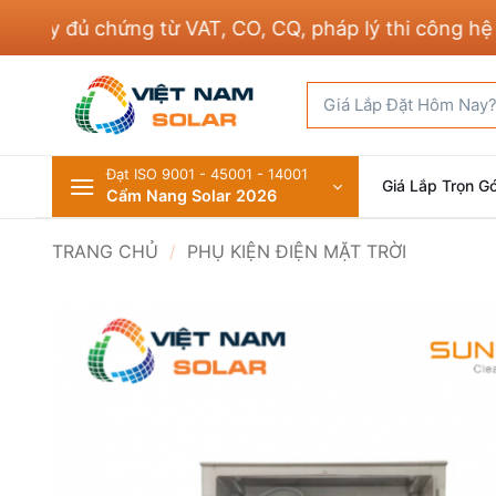
Bỏ
 đủ chứng từ VAT, CO, CQ, pháp lý thi công hệ thốn
qua
nội
Tìm
dung
kiếm:
Đạt ISO 9001 - 45001 - 14001
Giá Lắp Trọn Gó
Cẩm Nang Solar 2026
TRANG CHỦ
/
PHỤ KIỆN ĐIỆN MẶT TRỜI