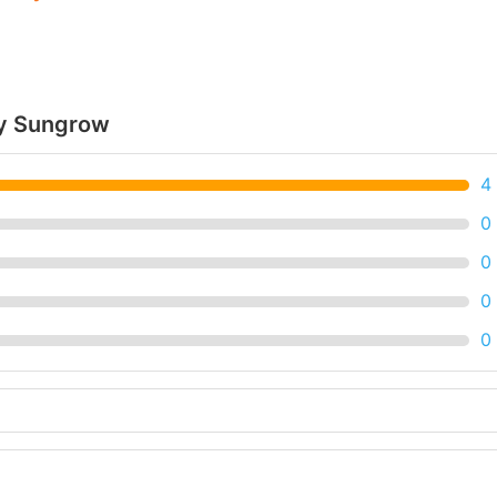
áy Sungrow
4
0
0
0
0