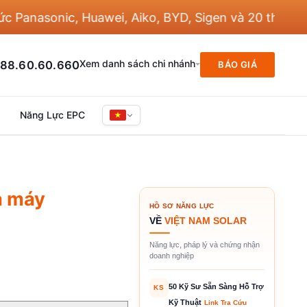
asonic, Huawei, Aiko, BYD, Sigen và 20 thương hiệu
Xem danh sách chi nhánh
88.60.60.660
BÁO GIÁ
Năng Lực EPC
à máy
HỒ SƠ NĂNG LỰC
VỀ
VIỆT NAM SOLAR
Năng lực, pháp lý và chứng nhận
doanh nghiệp
50 Kỹ Sư Sẵn Sàng Hỗ Trợ
KS
Kỹ Thuật
Link Tra Cứu