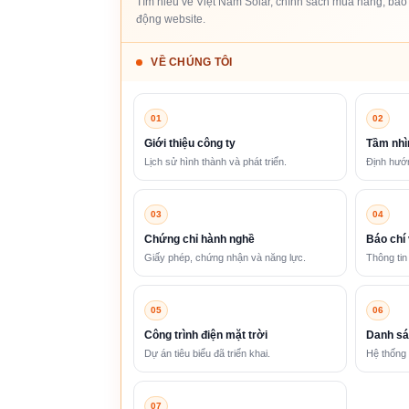
Tìm hiểu về Việt Nam Solar, chính sách mua hàng, bảo 
động website.
VỀ CHÚNG TÔI
01
02
Giới thiệu công ty
Tầm nhì
Lịch sử hình thành và phát triển.
Định hướn
03
04
Chứng chỉ hành nghề
Báo chí 
Giấy phép, chứng nhận và năng lực.
Thông tin
05
06
Công trình điện mặt trời
Danh sá
Dự án tiêu biểu đã triển khai.
Hệ thống 
07