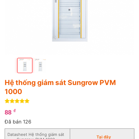
Hệ thống giám sát Sungrow PVM
1000
5
4
trên 5
₫
88
dựa trên
đánh giá
Đã bán 126
Datasheet Hệ thống giám sát
Tại
đ
ây