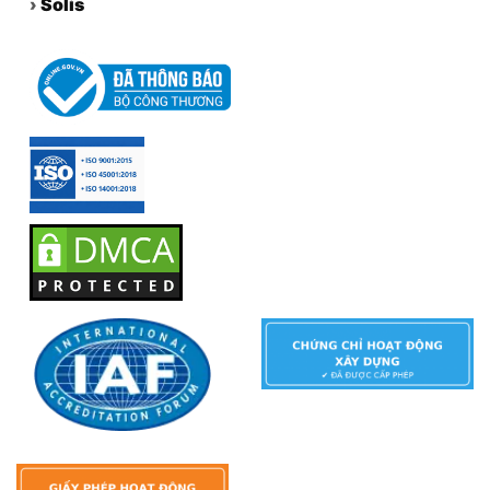
›
Solis