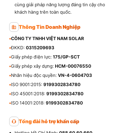
cùng giải pháp năng lượng đáng tin cậy cho
khách hàng trên toàn quốc.
Thông Tin Doanh Nghiệp
•
CÔNG TY TNHH VIỆT NAM SOLAR
•
ĐKKD:
0315209693
•
Giấy phép điện lực:
175/GP-SCT
•
Giấy phép xây dựng:
HCM-00076550
•
Nhãn hiệu độc quyền:
VN-4-0604703
•
ISO 9001:2015:
9199302834780
•
ISO 45001:2018:
9199302834780
•
ISO 14001:2018:
9199302834780
Tổng đài hỗ trợ khẩn cấp
Hotline Hồ Chí Minh:
088.60.60.660