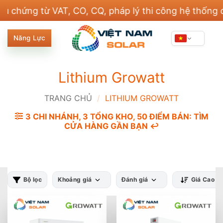
Bỏ
ng từ VAT, CO, CQ, pháp lý thi công hệ thống điện 
qua
nội
Năng Lực
dung
Lithium Growatt
TRANG CHỦ
/
LITHIUM GROWATT
3 CHI NHÁNH, 3 TỔNG KHO, 50 ĐIỂM BÁN: TÌM
CỬA HÀNG GẦN BẠN ↩️
Bộ lọc
Khoảng giá
Đánh giá
Giá Cao -