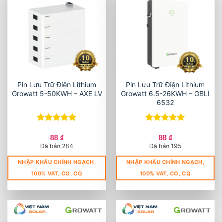
Pin Lưu Trữ Điện Lithium
Pin Lưu Trữ Điện Lithium
Growatt 5-50KWH – AXE LV
Growatt 6.5-26KWH – GBLI
6532
Được xếp
Được xếp
hạng
5
5
hạng
5
5
88
₫
88
₫
sao
sao
Đã bán 284
Đã bán 195
NHẬP KHẨU CHÍNH NGẠCH,
NHẬP KHẨU CHÍNH NGẠCH,
100% VAT, CO, CQ
100% VAT, CO, CQ