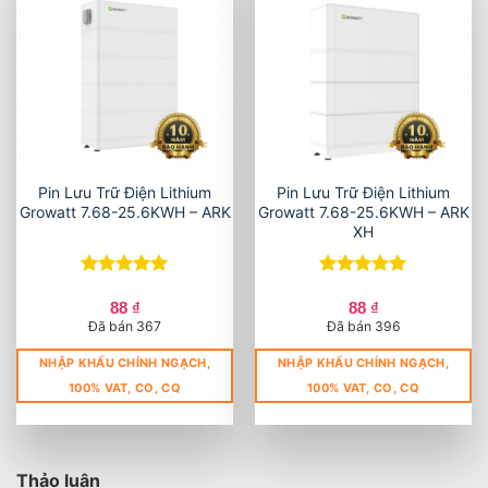
Pin Lưu Trữ Điện Lithium
Pin Lưu Trữ Điện Lithium
Growatt 7.68-25.6KWH – ARK
Growatt 7.68-25.6KWH – ARK
XH
Được xếp
Được xếp
hạng
5
5
hạng
5
5
88
₫
88
₫
sao
sao
Đã bán 367
Đã bán 396
NHẬP KHẨU CHÍNH NGẠCH,
NHẬP KHẨU CHÍNH NGẠCH,
100% VAT, CO, CQ
100% VAT, CO, CQ
Thảo luận