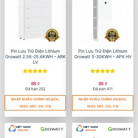
Pin Lưu Trữ Điện Lithium
Pin Lưu Trữ Điện Lithium
Growatt 2.56-25.6KWH – ARK
Growatt 5-30KWH – APX HV
LV
Được xếp
Được xếp
hạng
5
5
hạng
5
5
88
₫
88
₫
sao
sao
Đã bán 252
Đã bán 411
NHẬP KHẨU CHÍNH NGẠCH,
NHẬP KHẨU CHÍNH NGẠCH,
100% VAT, CO, CQ
100% VAT, CO, CQ