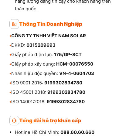
năng lượng đáng tin cậy cho khách hàng trên
toàn quốc.
Thông Tin Doanh Nghiệp
•
CÔNG TY TNHH VIỆT NAM SOLAR
•
ĐKKD:
0315209693
•
Giấy phép điện lực:
175/GP-SCT
•
Giấy phép xây dựng:
HCM-00076550
•
Nhãn hiệu độc quyền:
VN-4-0604703
•
ISO 9001:2015:
9199302834780
•
ISO 45001:2018:
9199302834780
•
ISO 14001:2018:
9199302834780
Tổng đài hỗ trợ khẩn cấp
Hotline Hồ Chí Minh:
088.60.60.660