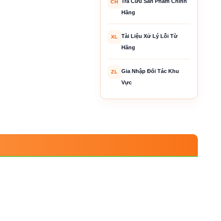
Tra Cứu Sản Phẩm Chính
CH
Hãng
Tài Liệu Xử Lý Lỗi Từ
XL
Hãng
Gia Nhập Đối Tác Khu
ZL
Vực