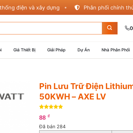
g điện và xây dựng
Phân phối chính thức Pan
0
i
Giá Thiết Bị
Giải Pháp
Dự Án
Nhà Phân Phối
Pin Lưu Trữ Điện Lithiu
50KWH – AXE LV
5
4
trên 5
₫
88
dựa trên
đánh giá
Đã bán 284