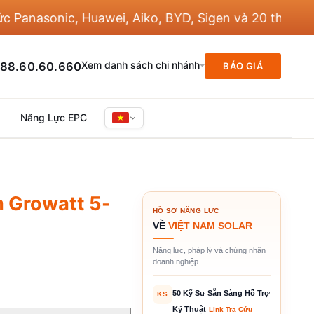
asonic, Huawei, Aiko, BYD, Sigen và 20 thương hiệu
Xem danh sách chi nhánh
88.60.60.660
BÁO GIÁ
Năng Lực EPC
m Growatt 5-
HỒ SƠ NĂNG LỰC
VỀ
VIỆT NAM SOLAR
Năng lực, pháp lý và chứng nhận
doanh nghiệp
50 Kỹ Sư Sẵn Sàng Hỗ Trợ
KS
Kỹ Thuật
Link Tra Cứu