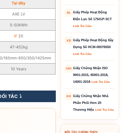
Tại đây
Giấy Phép Hoạt Động
DL
AXE LV
Điện Lực Số 175/GP-SCT
5-50KWH
Link Tra Cứu
IP
20
Giấy Phép Hoạt Động Xây
XD
47-452kg
Dựng Số HCM-00076550
Link Tra Cứu
50/165mm-650/350/1425mm
Giấy Chứng Nhận ISO
10 Years
ISO
9001:2015, 45001:2018,
 AXE LV số lượng
14001-2018
Link Tra Cứu
ỐI TÁC ⤵️
Giấy Chứng Nhận Nhà
PP
Phân Phối Hơn 20
Thương Hiệu
Link Tra Cứu
ĐỐI TÁC CHÍNH THỨC