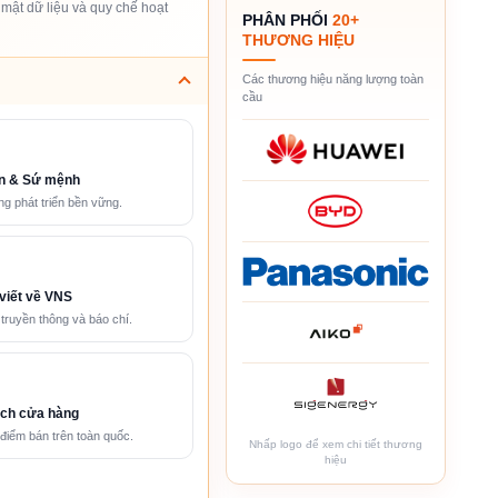
mật dữ liệu và quy chế hoạt
PHÂN PHỐI
20+
THƯƠNG HIỆU
Các thương hiệu năng lượng toàn
cầu
n & Sứ mệnh
g phát triển bền vững.
viết về VNS
 truyền thông và báo chí.
ch cửa hàng
điểm bán trên toàn quốc.
Nhấp logo để xem chi tiết thương
hiệu