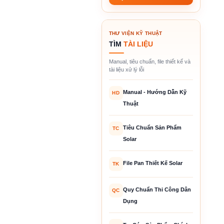
THƯ VIỆN KỸ THUẬT
TÌM
TÀI LIỆU
Manual, tiêu chuẩn, file thiết kế và
tài liệu xử lý lỗi
Manual - Hướng Dẫn Kỹ
HD
Thuật
Tiêu Chuẩn Sản Phẩm
TC
Solar
File Pan Thiết Kế Solar
TK
Quy Chuẩn Thi Công Dân
QC
Dụng