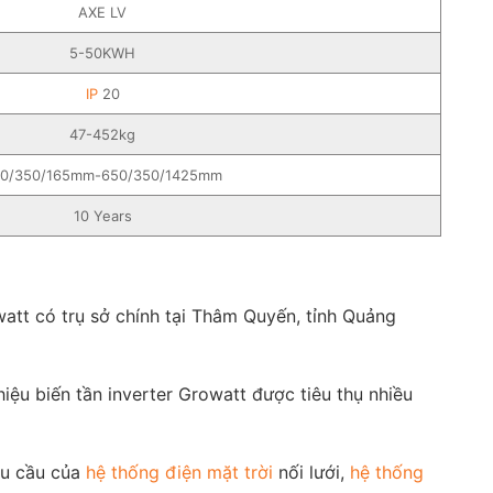
AXE LV
5-50KWH
IP
20
47-452kg
0/350/165mm-650/350/1425mm
10 Years
tt có trụ sở chính tại Thâm Quyến, tỉnh Quảng
ệu biến tần inverter Growatt được tiêu thụ nhiều
hu cầu của
hệ thống điện mặt trời
nối lưới,
hệ thống