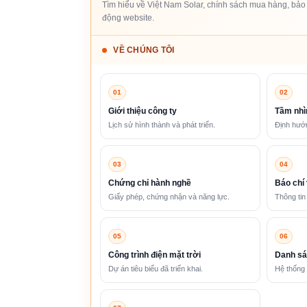
Tìm hiểu về Việt Nam Solar, chính sách mua hàng, bảo 
động website.
VỀ CHÚNG TÔI
01
02
Giới thiệu công ty
Tầm nhì
Lịch sử hình thành và phát triển.
Định hướn
03
04
Chứng chỉ hành nghề
Báo chí 
Giấy phép, chứng nhận và năng lực.
Thông tin
05
06
Công trình điện mặt trời
Danh sá
Dự án tiêu biểu đã triển khai.
Hệ thống 