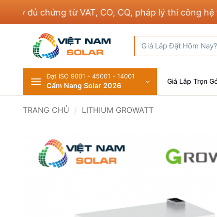
Bỏ
 đủ chứng từ VAT, CO, CQ, pháp lý thi công hệ thốn
qua
nội
Tìm
dung
kiếm:
Đạt ISO 9001 - 45001 - 14001
Giá Lắp Trọn Gó
Cẩm Nang Solar 2026
TRANG CHỦ
/
LITHIUM GROWATT