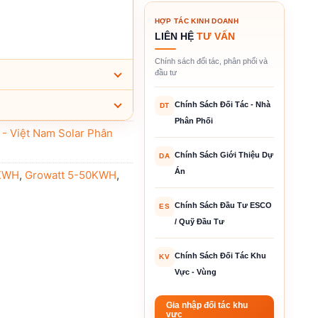
HỢP TÁC KINH DOANH
LIÊN HỆ
TƯ VẤN
Chính sách đối tác, phân phối và
đầu tư
Chính Sách Đối Tác - Nhà
DT
Phân Phối
i - Việt Nam Solar Phân
Chính Sách Giới Thiệu Dự
DA
Án
0KWH
,
Growatt 5-50KWH
,
Chính Sách Đầu Tư ESCO
ES
/ Quỹ Đầu Tư
Chính Sách Đối Tác Khu
KV
Vực - Vùng
Gia nhập đối tác khu
vực