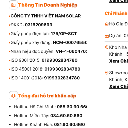
Xem Chỉ
Thông Tin Doanh Nghiệp
Chi Nhánh
•
CÔNG TY TNHH VIỆT NAM SOLAR
Hộ Gia Đ
•
ĐKKD:
0315209693
•
Giấy phép điện lực:
175/GP-SCT
Dự án: 0
•
Giấy phép xây dựng:
HCM-00076550
Kho Nha 
•
Nhãn hiệu độc quyền:
VN-4-0604703
Khánh Hò
•
ISO 9001:2015:
9199302834780
Xem Chỉ
•
ISO 45001:2018:
9199302834780
Showroom
•
ISO 14001:2018:
9199302834780
Khánh, K
Xem Chỉ
Tổng đài hỗ trợ khẩn cấp
Hotline Hồ Chí Minh:
088.60.60.660
Hotline Miền Tây:
084.60.60.660
Hotline Khánh Hòa:
081.60.60.660