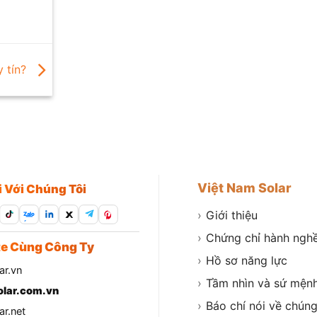
y tín?
Việt Nam Solar
i Với Chúng Tôi
›
Giới thiệu
Zalo
›
Chứng chỉ hành ngh
e Cùng Công Ty
›
Hồ sơ năng lực
ar.vn
›
Tầm nhìn và sứ mện
lar.com.vn
›
Báo chí nói về chúng
r.net