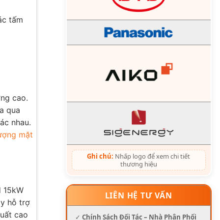
ác tấm
ợng cao.
xa qua
hác nhau.
ượng mặt
Ghi chú:
Nhấp logo để xem chi tiết
thương hiệu
id 15kW
LIÊN HỆ TƯ VẤN
ày hỗ trợ
suất cao
✓
Chính Sách Đối Tác – Nhà Phân Phối