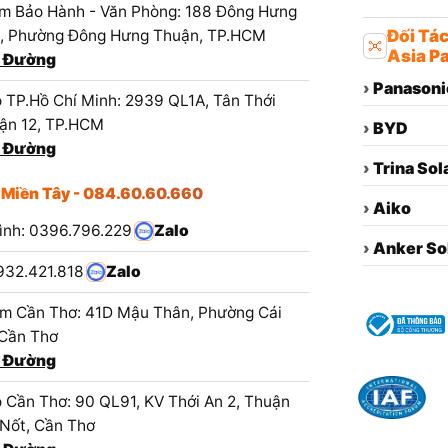
m Bảo Hành - Văn Phòng: 188 Đông Hưng
1, Phường Đông Hưng Thuận, TP.HCM
Đối Tá
Asia Pa
 Đường
›
Panasoni
 TP.Hồ Chí Minh: 2939 QL1A, Tân Thới
ận 12, TP.HCM
›
BYD
 Đường
›
Trina Sol
 Miền Tây - 084.60.60.660
›
Aiko
ình: 0396.796.229
Zalo
›
Anker So
932.421.818
Zalo
m Cần Thơ: 41D Mậu Thân, Phường Cái
 Cần Thơ
 Đường
 Cần Thơ: 90 QL91, KV Thới An 2, Thuận
 Nốt, Cần Thơ