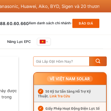
nic, Huawei, Aiko, BYD, Sigen và 20 thương hiệu kh
Xem danh sách chi nhánh
88.60.60.660
BÁO GIÁ
Năng Lực EPC
VỀ VIỆT NAM SOLAR
 này được
✓
50 Kỹ Sư Sẵn Sàng Hỗ Trợ Kỹ
Thuật.
Link Tra Cứu
ì trong
✓
Giấy Phép Hoạt Động Điện Lực Số