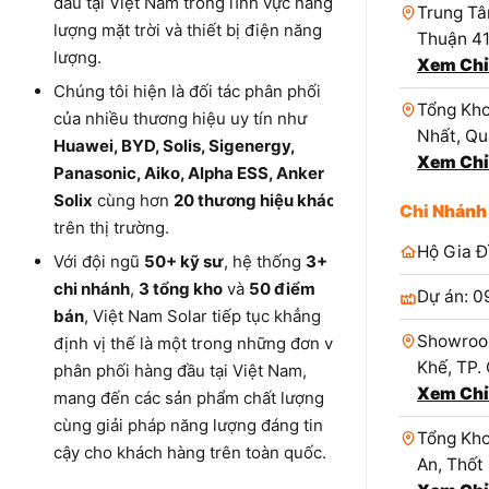
đầu tại Việt Nam trong lĩnh vực năng
Trung Tâ
lượng mặt trời và thiết bị điện năng
Thuận 4
lượng.
Xem Chỉ
Chúng tôi hiện là đối tác phân phối
Tổng Kho
của nhiều thương hiệu uy tín như
Nhất, Qu
Huawei, BYD, Solis, Sigenergy,
Xem Chỉ
Panasonic, Aiko, Alpha ESS, Anker
Solix
cùng hơn
20 thương hiệu khác
Chi Nhánh
trên thị trường.
Hộ Gia Đ
Với đội ngũ
50+ kỹ sư
, hệ thống
3+
chi nhánh
,
3 tổng kho
và
50 điểm
Dự án: 0
bán
, Việt Nam Solar tiếp tục khẳng
Showroo
định vị thế là một trong những đơn vị
Khế, TP.
phân phối hàng đầu tại Việt Nam,
Xem Chỉ
mang đến các sản phẩm chất lượng
cùng giải pháp năng lượng đáng tin
Tổng Kho
cậy cho khách hàng trên toàn quốc.
An, Thốt