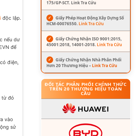
175/GP-SCT. Link Tra Cứu
✓
Giấy Phép Hoạt Động Xây Dựng Số
i
độc lập.
HCM-00076550.
Link Tra Cứu
✓
Giấy Chứng Nhận ISO 9001:2015,
ực nếu dư
45001:2018, 14001-2018.
Link Tra Cứu
 EVN để
✓
Giấy Chứng Nhận Nhà Phân Phối
có điện,
Hơn 20 Thương Hiệu –
Link Tra Cứu
ĐỐI TÁC PHÂN PHỐI CHÍNH THỨC
TRÊN 20 THƯƠNG HIỆU TOÀN
CẦU
 từ đó
ưa vào
động sử