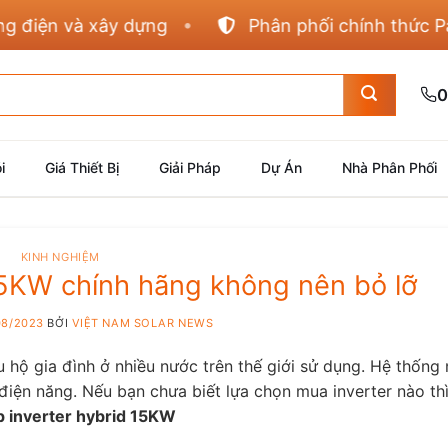
ện và xây dựng
Phân phối chính thức Panaso
0
i
Giá Thiết Bị
Giải Pháp
Dự Án
Nhà Phân Phối
KINH NGHIỆM
15KW chính hãng không nên bỏ lỡ
08/2023
BỞI
VIỆT NAM SOLAR NEWS
 hộ gia đình ở nhiều nước trên thế giới sử dụng. Hệ thống
í điện năng. Nếu bạn chưa biết lựa chọn mua inverter nào th
p inverter hybrid 15KW