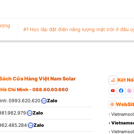
lượng
#1 Học lắp đặt điện năng lượng mặt trời ở đâu u
Sách Cửa Hàng Việt Nam Solar
Kết Nố
 Hồ Chí Minh - 088.60.60.660
ình: 0993.620.620
Zalo
WebSit
981.982.979
Zalo
›
Vietnamsol
›
Vietnamso
962.485.284
Zalo
›
Vietnamsola