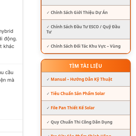
✓
Chính Sách Giới Thiệu Dự Án
✓
Chính Sách Đầu Tư ESCO / Quỹ Đầu
hybrid
Tư
di động.
ết khác
✓
Chính Sách Đối Tác Khu Vực – Vùng
TÌM TÀI LIỆU
hu cầu
✓
Manual – Hướng Dẫn Kỹ Thuật
iện mà
✓
Tiêu Chuẩn Sản Phẩm Solar
✓
File Pan Thiết Kế Solar
✓
Quy Chuẩn Thi Công Dân Dụng