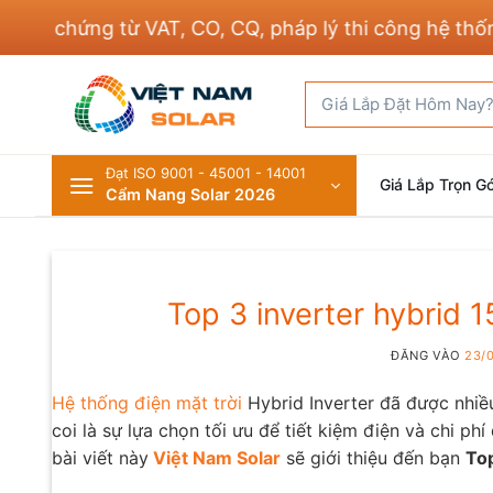
Bỏ
 chứng từ VAT, CO, CQ, pháp lý thi công hệ thống đi
qua
nội
Tìm
dung
kiếm:
Đạt ISO 9001 - 45001 - 14001
Giá Lắp Trọn Gó
Cẩm Nang Solar 2026
Top 3 inverter hybrid 
ĐĂNG VÀO
23/
Hệ thống điện mặt trời
Hybrid Inverter đã được nhiều
coi là sự lựa chọn tối ưu để tiết kiệm điện và chi ph
bài viết này
Việt Nam Solar
sẽ giới thiệu đến bạn
To