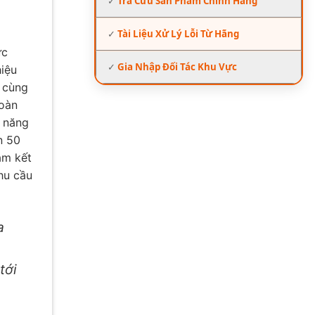
✓
Tra Cứu Sản Phẩm Chính Hãng
✓
Tài Liệu Xử Lý Lỗi Từ Hãng
ực
✓
Gia Nhập Đối Tác Khu Vực
hiệu
cùng
toàn
g năng
n 50
am kết
hu cầu
a
tới