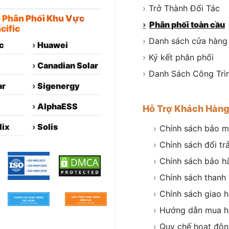
›
Trở Thành Đối Tác
c Phân Phối Khu Vực
›
Phân phối toàn cầu
cific
›
Danh sách cửa hàng
c
›
Huawei
›
Ký kết phân phối
›
Canadian Solar
›
Danh Sách Công Trì
ar
›
Sigenergy
›
AlphaESS
Hỗ Trợ Khách Hàn
lix
›
Solis
›
Chính sách bảo m
›
Chính sách đổi tr
›
Chính sách bảo h
›
Chính sách thanh
›
Chính sách giao 
›
Hướng dẫn mua h
›
Quy chế hoạt độ