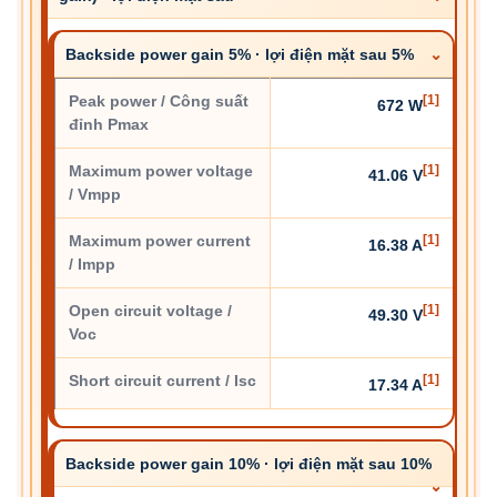
Backside power gain 5% · lợi điện mặt sau 5%
Peak power / Công suất
[1]
672 W
đỉnh Pmax
Maximum power voltage
[1]
41.06 V
/ Vmpp
Maximum power current
[1]
16.38 A
/ Impp
Open circuit voltage /
[1]
49.30 V
Voc
Short circuit current / Isc
[1]
17.34 A
Backside power gain 10% · lợi điện mặt sau 10%