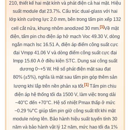
210, thiết kế hai mặt kính và phát điện cả hai mặt. Hiệu
suất module đạt 23.7%. Cấu trúc dual-glass với hai
lớp kính cường lực 2.0 mm, bên trong tấm pin xếp 132
[1]
cell cắt nửa, khung nhôm anodized 30 mm.
Về mặt
điện, tấm pin cho điện áp hở mạch Voc 49.30 V, dòng
ngắn mạch Isc 16.51 A, điện áp điểm công suất cực
đại Vmpp 41.06 V và dòng điểm công suất cực đại
Impp 15.60 A ở điều kiện STC. Dung sai công suất
dương 0~+5 W. Hệ số phát điện mặt sau đạt
80% (±5%), nghĩa là mặt sau tấm pin góp thêm sản
[1]
lượng khi lắp trên nền phản xạ tốt.
Tấm pin chịu
điện áp hệ thống tối đa 1500 V, làm việc trong dải
−40°C đến +70°C. Hệ số nhiệt Pmax thấp ở mức
−0.29 %/°C giúp tấm pin giữ công suất tốt khi mặt
module nóng lên. Bảo hành hiệu suất tuyến tính 30
năm và bảo hành vật lý 12 năm, mức hao tối đa 1%