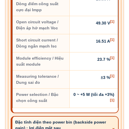
Dòng điểm công suất
cực đại Impp
Open circuit voltage /
[1]
49.30 V
Điện áp hở mạch Voc
Short circuit current /
[1]
16.51 A
Dòng ngắn mạch Isc
Module efficiency / Hiệu
[1]
23.7 %
suất module
Measuring tolerance /
[1]
±3 %
Dung sai đo
Power selection / Bậc
0 ~ +5 W (tối đa +3%)
chọn công suất
[1]
Đặc tính điện theo power bin (backside power
gain) · lợi điện mặt sau