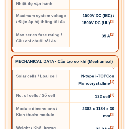
Nhiệt độ vận hành
Maximum system voltage
1500V DC (IEC) /
/ Điện áp hệ thống tối đa
[1]
1500V DC (UL)
Max series fuse rating /
[1]
35 A
Cầu chì chuỗi tối đa
MECHANICAL DATA · Cấu tạo cơ khí (Mechanical)
Solar cells / Loại cell
N-type i-TOPCon
[1]
Monocrystalline
No. of cells / Số cell
[1]
132 cell
Module dimensions /
2382 x 1134 x 30
Kích thước module
[1]
mm
Weight / Khối lượng
[1]
33.0 kg