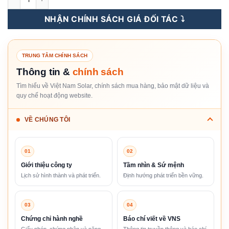
NHẬN CHÍNH SÁCH GIÁ ĐỐI TÁC ⤵️
TRUNG TÂM CHÍNH SÁCH
Thông tin &
chính sách
Tìm hiểu về Việt Nam Solar, chính sách mua hàng, bảo mật dữ liệu và
quy chế hoạt động website.
VỀ CHÚNG TÔI
01
02
Giới thiệu công ty
Tầm nhìn & Sứ mệnh
Lịch sử hình thành và phát triển.
Định hướng phát triển bền vững.
03
04
Chứng chỉ hành nghề
Báo chí viết về VNS
Giấy phép, chứng nhận và năng
Thông tin truyền thông và báo chí.