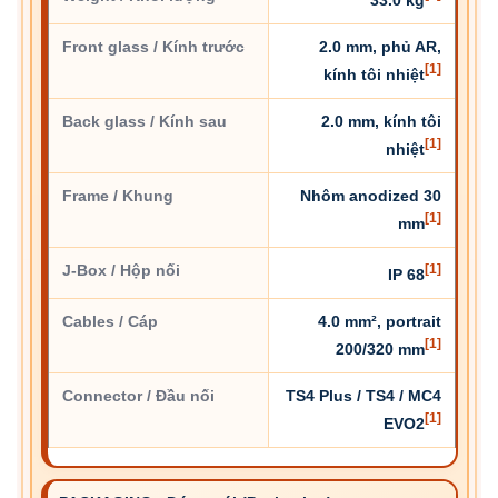
Front glass / Kính trước
2.0 mm, phủ AR,
[1]
kính tôi nhiệt
Back glass / Kính sau
2.0 mm, kính tôi
[1]
nhiệt
Frame / Khung
Nhôm anodized 30
[1]
mm
J-Box / Hộp nối
[1]
IP 68
Cables / Cáp
4.0 mm², portrait
[1]
200/320 mm
Connector / Đầu nối
TS4 Plus / TS4 / MC4
[1]
EVO2