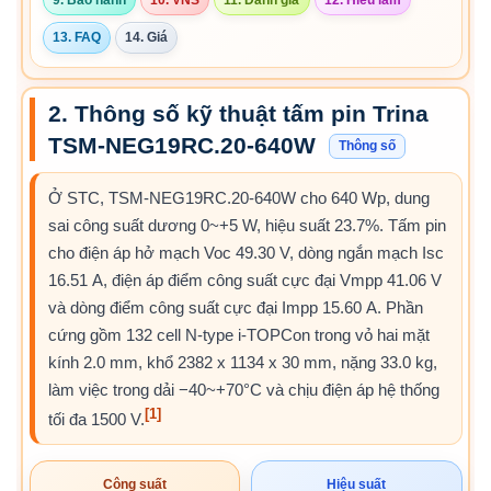
9. Bảo hành
10. VNS
11. Đánh giá
12. Hiểu lầm
13. FAQ
14. Giá
2. Thông số kỹ thuật tấm pin Trina
TSM-NEG19RC.20-640W
Thông số
Ở STC, TSM-NEG19RC.20-640W cho 640 Wp, dung
sai công suất dương 0~+5 W, hiệu suất 23.7%. Tấm pin
cho điện áp hở mạch Voc 49.30 V, dòng ngắn mạch Isc
16.51 A, điện áp điểm công suất cực đại Vmpp 41.06 V
và dòng điểm công suất cực đại Impp 15.60 A. Phần
cứng gồm 132 cell N-type i-TOPCon trong vỏ hai mặt
kính 2.0 mm, khổ 2382 x 1134 x 30 mm, nặng 33.0 kg,
làm việc trong dải −40~+70°C và chịu điện áp hệ thống
[1]
tối đa 1500 V.
Công suất
Hiệu suất