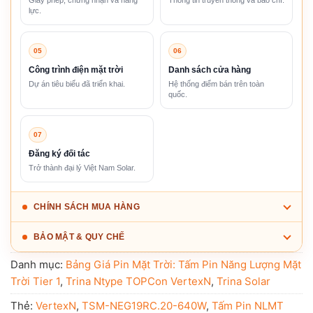
lực.
05
06
Công trình điện mặt trời
Danh sách cửa hàng
Dự án tiêu biểu đã triển khai.
Hệ thống điểm bán trên toàn
quốc.
07
Đăng ký đối tác
Trở thành đại lý Việt Nam Solar.
CHÍNH SÁCH MUA HÀNG
BẢO MẬT & QUY CHẾ
Danh mục:
Bảng Giá Pin Mặt Trời: Tấm Pin Năng Lượng Mặt
Trời Tier 1
,
Trina Ntype TOPCon VertexN
,
Trina Solar
Thẻ:
VertexN
,
TSM-NEG19RC.20-640W
,
Tấm Pin NLMT