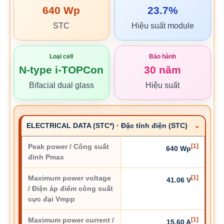
640 Wp
23.7%
STC
Hiệu suất module
Loại cell
Bảo hành
N-type i-TOPCon
30 năm
Bifacial dual glass
Hiệu suất
ELECTRICAL DATA (STC*) · Đặc tính điện (STC)
Peak power / Công suất
[1]
640 Wp
đỉnh Pmax
Maximum power voltage
[1]
41.06 V
/ Điện áp điểm công suất
cực đại Vmpp
Maximum power current /
[1]
15.60 A