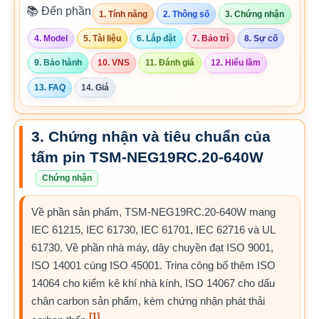
📚 Đến phần
1. Tính năng
2. Thông số
3. Chứng nhận
4. Model
5. Tài liệu
6. Lắp đặt
7. Bảo trì
8. Sự cố
9. Bảo hành
10. VNS
11. Đánh giá
12. Hiểu lầm
13. FAQ
14. Giá
3. Chứng nhận và tiêu chuẩn của
tấm pin TSM-NEG19RC.20-640W
Chứng nhận
Về phần sản phẩm, TSM-NEG19RC.20-640W mang
IEC 61215, IEC 61730, IEC 61701, IEC 62716 và UL
61730. Về phần nhà máy, dây chuyền đạt ISO 9001,
ISO 14001 cùng ISO 45001. Trina công bố thêm ISO
14064 cho kiểm kê khí nhà kính, ISO 14067 cho dấu
chân carbon sản phẩm, kèm chứng nhận phát thải
[1]