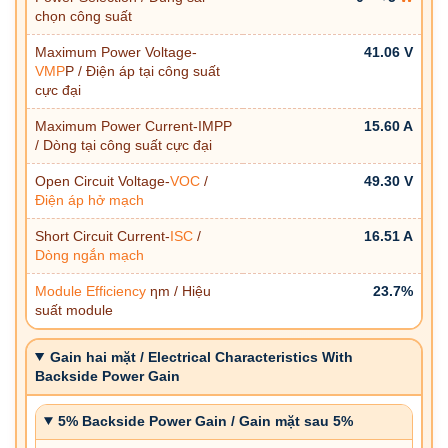
chọn công suất
Maximum Power Voltage-
41.06 V
VMP
P / Điện áp tại công suất
cực đại
Maximum Power Current-IMPP
15.60 A
/ Dòng tại công suất cực đại
Open Circuit Voltage-
VOC
/
49.30 V
Điện áp hở mạch
Short Circuit Current-
ISC
/
16.51 A
Dòng ngắn mạch
Module Efficiency
ηm / Hiệu
23.7%
suất module
Gain hai mặt / Electrical Characteristics With
Backside Power Gain
5% Backside Power Gain / Gain mặt sau 5%