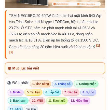
TSM-NEG19RC.20-640W là tấm pin hai mặt kính 640 Wp
của Trina Solar, cell N-type i-TOPCon, hiệu suất module
23.7%. Ở STC, tấm pin phát mạnh nhất tại 41.06 V và
15.60 A; điện áp hở mạch Voc là 49.30 V, dòng ngắn
mạch Isc là 16.51 A. Điện áp hệ thống tối đa 1500 V DC.
[1]
Cam kết tách riêng 30 năm hiệu suất và 12 năm vật lý.
[3]
📖 Mục lục bài viết
📚 Đến phần
1. Tính năng
2. Thông số
3. Chứng nhận
4. Model
5. Tài liệu
6. Lắp đặt
7. Bảo trì
8. Sự cố
9. Bảo hành
10. VNS
11. Đánh giá
12. Hiểu lầm
13. FAQ
14. Giá