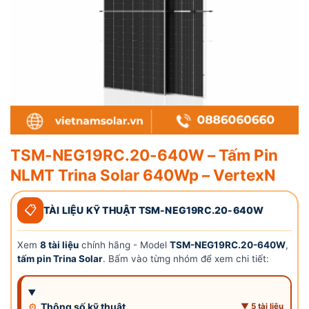
TSM-NEG19RC.20-640W – Tấm Pin
NLMT Trina Solar 640Wp – VertexN
📋
TÀI LIỆU KỸ THUẬT TSM-NEG19RC.20-640W
Xem
8 tài liệu
chính hãng - Model
TSM-NEG19RC.20-640W
,
tấm pin Trina Solar
. Bấm vào từng nhóm để xem chi tiết:
⚙
Thông số kỹ thuật
▼ 5 tài liệu