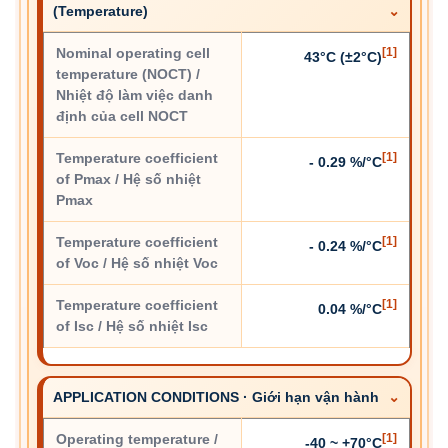
(Temperature)
Nominal operating cell
[1]
43°C (±2°C)
temperature (NOCT) /
Nhiệt độ làm việc danh
định của cell NOCT
Temperature coefficient
[1]
- 0.29 %/°C
of Pmax / Hệ số nhiệt
Pmax
Temperature coefficient
[1]
- 0.24 %/°C
of Voc / Hệ số nhiệt Voc
Temperature coefficient
[1]
0.04 %/°C
of Isc / Hệ số nhiệt Isc
APPLICATION CONDITIONS · Giới hạn vận hành
Operating temperature /
[1]
-40 ~ +70°C