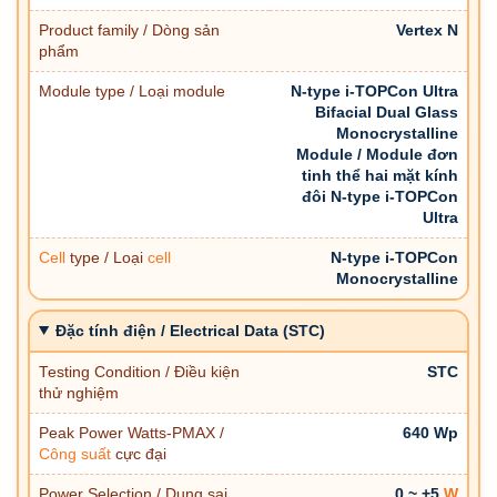
Product family / Dòng sản
Vertex N
phẩm
Module type / Loại module
N-type i-TOPCon Ultra
Bifacial Dual Glass
Monocrystalline
Module / Module đơn
tinh thể hai mặt kính
đôi N-type i-TOPCon
Ultra
Cell
type / Loại
cell
N-type i-TOPCon
Monocrystalline
Đặc tính điện / Electrical Data (STC)
Testing Condition / Điều kiện
STC
thử nghiệm
Peak Power Watts-PMAX /
640 Wp
Công suất
cực đại
Power Selection / Dung sai
0 ~ +5
W