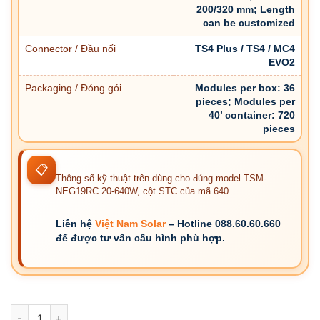
200/320 mm; Length
can be customized
Connector / Đầu nối
TS4 Plus / TS4 / MC4
EVO2
Packaging / Đóng gói
Modules per box: 36
pieces; Modules per
40’ container: 720
pieces
📋
Thông số kỹ thuật trên dùng cho đúng model TSM-
NEG19RC.20-640W, cột STC của mã 640.
Liên hệ
Việt Nam Solar
– Hotline 088.60.60.660
để được tư vấn cấu hình phù hợp.
TSM-NEG19RC.20-640W - Tấm Pin NLMT Trina Solar 640Wp -