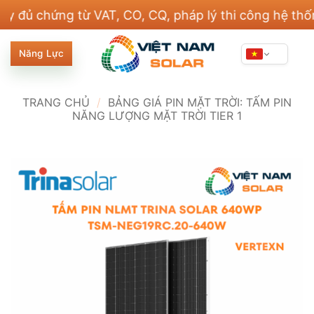
Bỏ
hứng từ VAT, CO, CQ, pháp lý thi công hệ thống điện
qua
nội
Năng Lực
dung
TRANG CHỦ
/
BẢNG GIÁ PIN MẶT TRỜI: TẤM PIN
NĂNG LƯỢNG MẶT TRỜI TIER 1