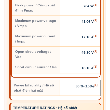
Peak power / Công suất
[1]
704 W
đỉnh Pmax
Maximum power voltage
[1]
41.06 V
/ Vmpp
Maximum power current
[1]
17.16 A
/ Impp
Open circuit voltage /
[1]
49.30 V
Voc
Short circuit current / Isc
[1]
18.16 A
Power bifaciality / Hệ số
[1]
80 % (±5%)
phát điện hai mặt
TEMPERATURE RATINGS · Hệ số nhiệt