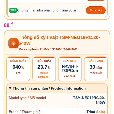
Chứng nhận nhà phân phối Trina Solar
Truy cập
WEB
₫
88
Thông số kỹ thuật TSM-NEG19RC.20-
☀️
640W
Mã sản phẩm TSM-NEG19RC.20-640W
CÔNG SUẤT
HIỆU SUẤT
LOẠI
CELL
BẢO HÀNH
640
23.7
N-type i-
30
W
%
năm
TOPCon
STC
Module
Hiệu suất
132
cell
s
efficiency
Thông tin sản phẩm / Product Information
Model type / Mã model
TSM-NEG19RC.20-
640W
Brand / Thương hiệu
Trina
Solar