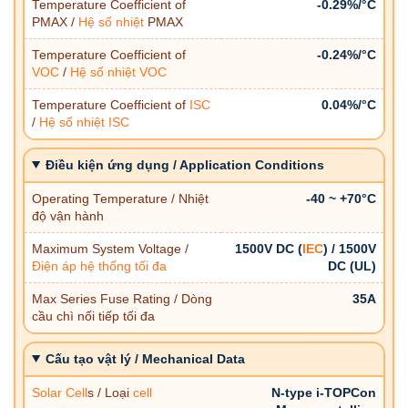
Temperature Coefficient of
-0.29%/°C
PMAX /
Hệ số nhiệt
PMAX
Temperature Coefficient of
-0.24%/°C
VOC
/
Hệ số nhiệt
VOC
Temperature Coefficient of
ISC
0.04%/°C
/
Hệ số nhiệt
ISC
Điều kiện ứng dụng / Application Conditions
Operating Temperature / Nhiệt
-40 ~ +70°C
độ vận hành
Maximum System Voltage /
1500V DC (
IEC
) / 1500V
Điện áp hệ thống tối đa
DC (UL)
Max Series Fuse Rating / Dòng
35A
cầu chì nối tiếp tối đa
Cấu tạo vật lý / Mechanical Data
Solar
Cell
s / Loại
cell
N-type i-TOPCon