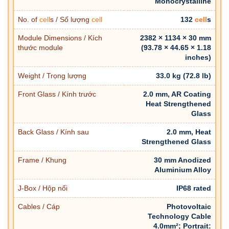
Monocrystalline
No. of
cell
s / Số lượng
cell
132
cell
s
Module Dimensions / Kích
2382 × 1134 × 30 mm
thước module
(93.78 × 44.65 × 1.18
inches)
Weight / Trọng lượng
33.0 kg (72.8 lb)
Front Glass / Kính trước
2.0 mm, AR Coating
Heat Strengthened
Glass
Back Glass / Kính sau
2.0 mm, Heat
Strengthened Glass
Frame / Khung
30 mm Anodized
Aluminium Alloy
J-Box / Hộp nối
IP68 rated
Cables / Cáp
Photovoltaic
Technology Cable
4.0mm²; Portrait: