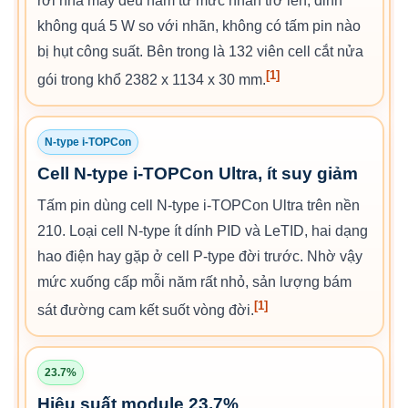
rời nhà máy đều nằm từ mức nhãn trở lên, đỉnh
không quá 5 W so với nhãn, không có tấm pin nào
bị hụt công suất. Bên trong là 132 viên cell cắt nửa
[1]
gói trong khổ 2382 x 1134 x 30 mm.
N-type i-TOPCon
Cell N-type i-TOPCon Ultra, ít suy giảm
Tấm pin dùng cell N-type i-TOPCon Ultra trên nền
210. Loại cell N-type ít dính PID và LeTID, hai dạng
hao điện hay gặp ở cell P-type đời trước. Nhờ vậy
mức xuống cấp mỗi năm rất nhỏ, sản lượng bám
[1]
sát đường cam kết suốt vòng đời.
23.7%
Hiệu suất module 23.7%