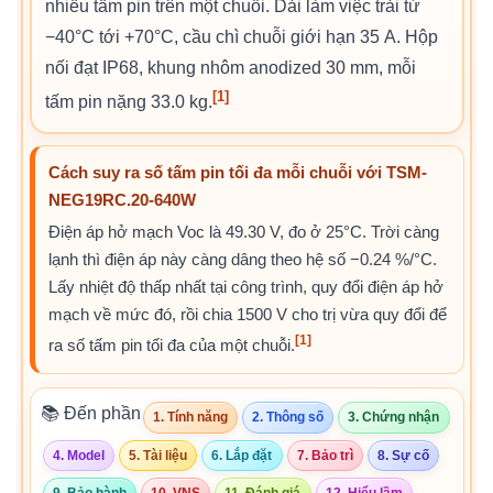
nhiều tấm pin trên một chuỗi. Dải làm việc trải từ
−40°C tới +70°C, cầu chì chuỗi giới hạn 35 A. Hộp
nối đạt IP68, khung nhôm anodized 30 mm, mỗi
[1]
tấm pin nặng 33.0 kg.
Cách suy ra số tấm pin tối đa mỗi chuỗi với TSM-
NEG19RC.20-640W
Điện áp hở mạch Voc là 49.30 V, đo ở 25°C. Trời càng
lạnh thì điện áp này càng dâng theo hệ số −0.24 %/°C.
Lấy nhiệt độ thấp nhất tại công trình, quy đổi điện áp hở
mạch về mức đó, rồi chia 1500 V cho trị vừa quy đổi để
[1]
ra số tấm pin tối đa của một chuỗi.
📚 Đến phần
1. Tính năng
2. Thông số
3. Chứng nhận
4. Model
5. Tài liệu
6. Lắp đặt
7. Bảo trì
8. Sự cố