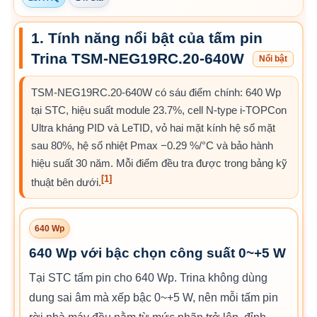
1. Tính năng nổi bật của tấm pin
Trina TSM-NEG19RC.20-640W
Nổi bật
TSM-NEG19RC.20-640W có sáu điểm chính: 640 Wp
tại STC, hiệu suất module 23.7%, cell N-type i-TOPCon
Ultra kháng PID và LeTID, vỏ hai mặt kính hệ số mặt
sau 80%, hệ số nhiệt Pmax −0.29 %/°C và bảo hành
hiệu suất 30 năm. Mỗi điểm đều tra được trong bảng kỹ
[1]
thuật bên dưới.
640 Wp
640 Wp với bậc chọn công suất 0~+5 W
Tại STC tấm pin cho 640 Wp. Trina không dùng
dung sai âm mà xếp bậc 0~+5 W, nên mỗi tấm pin