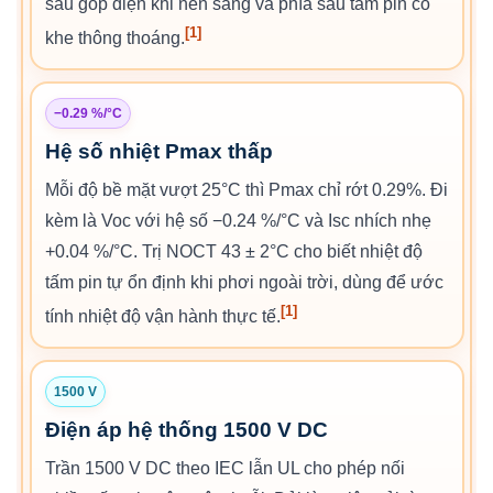
sau góp điện khi nền sáng và phía sau tấm pin có
[1]
khe thông thoáng.
−0.29 %/°C
Hệ số nhiệt Pmax thấp
Mỗi độ bề mặt vượt 25°C thì Pmax chỉ rớt 0.29%. Đi
kèm là Voc với hệ số −0.24 %/°C và Isc nhích nhẹ
+0.04 %/°C. Trị NOCT 43 ± 2°C cho biết nhiệt độ
tấm pin tự ổn định khi phơi ngoài trời, dùng để ước
[1]
tính nhiệt độ vận hành thực tế.
1500 V
Điện áp hệ thống 1500 V DC
Trần 1500 V DC theo IEC lẫn UL cho phép nối