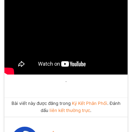
.
Bài viết này được đăng trong
Ký Kết Phân Phối
. Đánh
dấu
liên kết thường trực
.