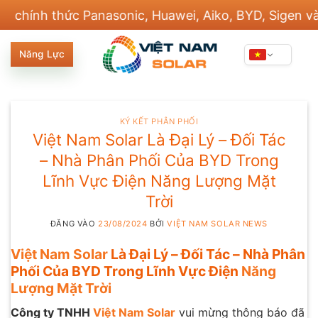
Bỏ
h thức Panasonic, Huawei, Aiko, BYD, Sigen và 20 t
qua
nội
Năng Lực
dung
KÝ KẾT PHÂN PHỐI
Việt Nam Solar Là Đại Lý – Đối Tác
– Nhà Phân Phối Của BYD Trong
Lĩnh Vực Điện Năng Lượng Mặt
Trời
ĐĂNG VÀO
23/08/2024
BỞI
VIỆT NAM SOLAR NEWS
Việt Nam Solar
Là Đại Lý – Đối Tác – Nhà Phân
Phối Của BYD Trong Lĩnh Vực Điện
Năng
Lượng Mặt Trời
Công ty TNHH
Việt Nam Solar
vui mừng thông báo đã