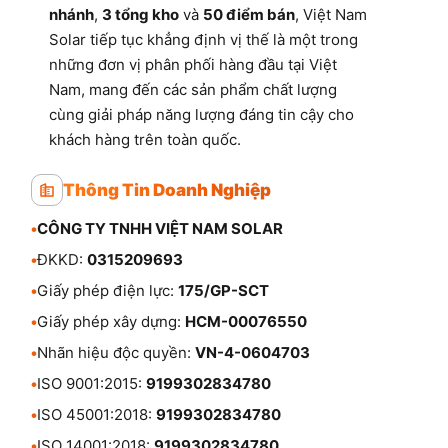
nhánh
,
3 tổng kho
và
50 điểm bán
, Việt Nam
Solar tiếp tục khẳng định vị thế là một trong
những đơn vị phân phối hàng đầu tại Việt
Nam, mang đến các sản phẩm chất lượng
cùng giải pháp năng lượng đáng tin cậy cho
khách hàng trên toàn quốc.
Thông Tin Doanh Nghiệp
•
CÔNG TY TNHH VIỆT NAM SOLAR
•
ĐKKD:
0315209693
•
Giấy phép điện lực:
175/GP-SCT
•
Giấy phép xây dựng:
HCM-00076550
•
Nhãn hiệu độc quyền:
VN-4-0604703
•
ISO 9001:2015:
9199302834780
•
ISO 45001:2018:
9199302834780
•
ISO 14001:2018:
9199302834780