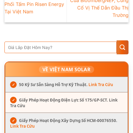
Của BloombergNEF, Củng
Phối Tấm Pin Risen Energy
Cố Vị Thế Dẫn Đầu Thị
Tại Việt Nam
Trường
VỀ VIỆT NAM SOLAR
✓
50 Kỹ Sư Sẵn Sàng Hỗ Trợ Kỹ Thuật.
Link Tra Cứu
✓
Giấy Phép Hoạt Động Điện Lực Số 175/GP-SCT. Link
Tra Cứu
✓
Giấy Phép Hoạt Động Xây Dựng Số HCM-00076550.
Link Tra Cứu