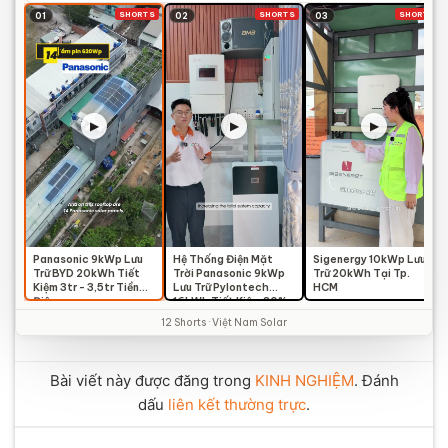
Điện
SHORTS
SHORTS
SHORTS
01
02
03
▶
▶
▶
Panasonic 9kWp Lưu
Hệ Thống Điện Mặt
Sigenergy 10kWp Lưu
Trữ BYD 20kWh Tiết
Trời Panasonic 9kWp
Trữ 20kWh Tại Tp.
Kiệm 3tr - 3,5tr Tiền
Lưu Trữ Pylontech
HCM
Điện
16kWh Tiết Kiệm 80%
Hóa Đơn Điện
12 Shorts · Việt Nam Solar
Bài viết này được đăng trong
KINH NGHIỆM
. Đánh
dấu
liên kết thường trực
.